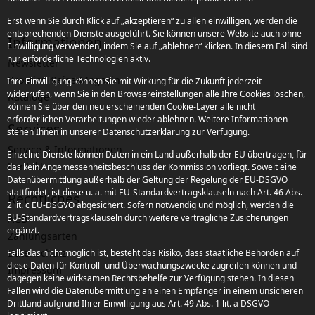
Erst wenn Sie durch Klick auf „akzeptieren“ zu allen einwilligen, werden die
entsprechenden Dienste ausgeführt. Sie können unsere Website auch ohne
Informationen
Einwilligung verwenden, indem Sie auf „ablehnen“ klicken. In diesem Fall sind
nur erforderliche Technologien aktiv.
Newsletter
Kroatien Reise-Magazin
Ihre Einwilligung können Sie mit Wirkung für die Zukunft jederzeit
widerrufen, wenn Sie in den Browsereinstellungen alle Ihre Cookies löschen,
Kataloge
können Sie über den neu erscheinenden Cookie-Layer alle nicht
erforderlichen Verarbeitungen wieder ablehnen. Weitere Informationen
Services
stehen Ihnen in unserer Datenschutzerklärung zur Verfügung.
Service & Informationen
Einzelne Dienste können Daten in ein Land außerhalb der EU übertragen, für
Kontakt
das kein Angemessenheitsbeschluss der Kommission vorliegt. Soweit eine
Datenübermittlung außerhalb der Geltung der Regelung der EU-DSGVO
stattfindet, ist diese u. a. mit EU-Standardvertragsklauseln nach Art. 46 Abs.
Rechtliches
2 lit. c EU-DSGVO abgesichert. Sofern notwendig und möglich, werden die
EU-Standardvertragsklauseln durch weitere vertragliche Zusicherungen
AGB
ergänzt.
Zahlungsarten
Datenschutz
Falls das nicht möglich ist, besteht das Risiko, dass staatliche Behörden auf
diese Daten für Kontroll- und Überwachungszwecke zugreifen können und
Impressum
dagegen keine wirksamen Rechtsbehelfe zur Verfügung stehen. In diesen
Fällen wird die Datenübermittlung an einen Empfänger in einem unsicheren
Drittland aufgrund Ihrer Einwilligung aus Art. 49 Abs. 1 lit. a DSGVO