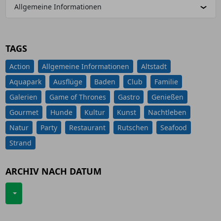
Allgemeine Informationen
TAGS
Action
Allgemeine Informationen
Altstadt
Aquapark
Ausflüge
Baden
Club
Familie
Galerien
Game of Thrones
Gastro
Genießen
Gourmet
Hunde
Kultur
Kunst
Nachtleben
Natur
Party
Restaurant
Rutschen
Seafood
Strand
ARCHIV NACH DATUM