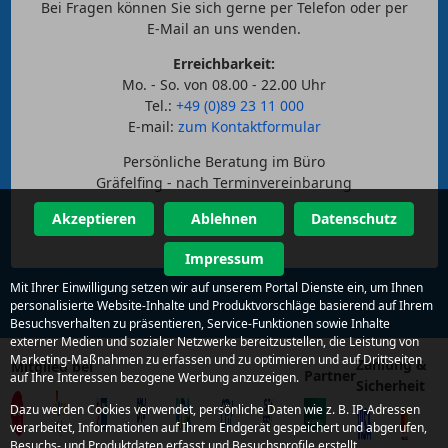
Bei Fragen können Sie sich gerne per Telefon oder per
E-Mail an uns wenden.
Erreichbarkeit:
Mo. - So. von 08.00 - 22.00 Uhr
Tel.:
+49 (0)89 23 11 000
E-mail:
zum Kontaktformular
Persönliche Beratung im Büro
Gräfelfing - nach Terminvereinbarung
Akzeptieren
Ablehnen
Datenschutz
Impressum
Mit Ihrer Einwilligung setzen wir auf unserem Portal Dienste ein, um Ihnen
personalisierte Website-Inhalte und Produktvorschläge basierend auf Ihrem
Besuchsverhalten zu präsentieren, Service-Funktionen sowie Inhalte
externer Medien und sozialer Netzwerke bereitzustellen, die Leistung von
Marketing-Maßnahmen zu erfassen und zu optimieren und auf Drittseiten
Zahlung &
Mitglied bei
Partner
auf Ihre Interessen bezogene Werbung anzuzeigen.
Sicherheit
Dazu werden Cookies verwendet, persönliche Daten wie z. B. IP-Adressen
verarbeitet, Informationen auf Ihrem Endgerät gespeichert und abgerufen,
Besuchs- und Produktdaten erfasst und Besuchsprofile erstellt.