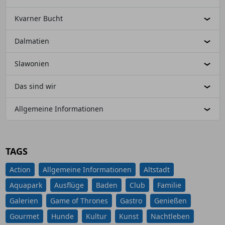
Kvarner Bucht
Dalmatien
Slawonien
Das sind wir
Allgemeine Informationen
TAGS
Action
Allgemeine Informationen
Altstadt
Aquapark
Ausflüge
Baden
Club
Familie
Galerien
Game of Thrones
Gastro
Genießen
Gourmet
Hunde
Kultur
Kunst
Nachtleben