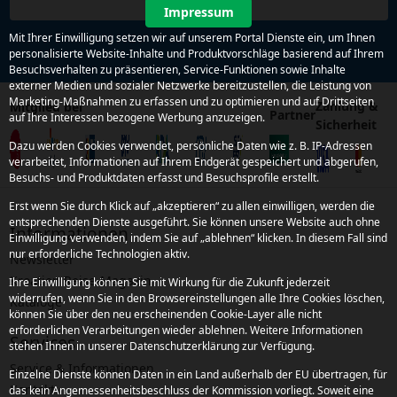
Impressum
Mit Ihrer Einwilligung setzen wir auf unserem Portal Dienste ein, um Ihnen
personalisierte Website-Inhalte und Produktvorschläge basierend auf Ihrem
Besuchsverhalten zu präsentieren, Service-Funktionen sowie Inhalte
externer Medien und sozialer Netzwerke bereitzustellen, die Leistung von
Marketing-Maßnahmen zu erfassen und zu optimieren und auf Drittseiten
Zahlung &
Mitglied bei
Partner
auf Ihre Interessen bezogene Werbung anzuzeigen.
Sicherheit
Dazu werden Cookies verwendet, persönliche Daten wie z. B. IP-Adressen
verarbeitet, Informationen auf Ihrem Endgerät gespeichert und abgerufen,
Besuchs- und Produktdaten erfasst und Besuchsprofile erstellt.
Erst wenn Sie durch Klick auf „akzeptieren“ zu allen einwilligen, werden die
entsprechenden Dienste ausgeführt. Sie können unsere Website auch ohne
Informationen
Einwilligung verwenden, indem Sie auf „ablehnen“ klicken. In diesem Fall sind
nur erforderliche Technologien aktiv.
Newsletter
Kroatien Reise-Magazin
Ihre Einwilligung können Sie mit Wirkung für die Zukunft jederzeit
widerrufen, wenn Sie in den Browsereinstellungen alle Ihre Cookies löschen,
Kataloge
können Sie über den neu erscheinenden Cookie-Layer alle nicht
erforderlichen Verarbeitungen wieder ablehnen. Weitere Informationen
Services
stehen Ihnen in unserer Datenschutzerklärung zur Verfügung.
Service & Informationen
Einzelne Dienste können Daten in ein Land außerhalb der EU übertragen, für
Kontakt
das kein Angemessenheitsbeschluss der Kommission vorliegt. Soweit eine