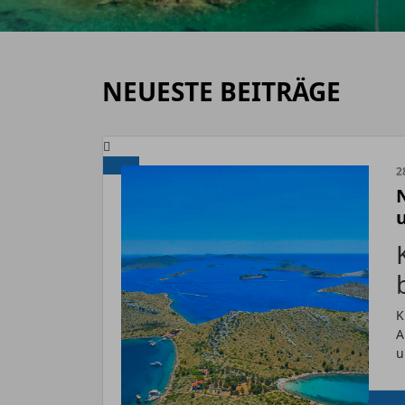
NEUESTE BEITRÄGE
2
K
A
u