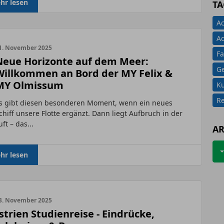
hr lesen
TA
Ac
A
1. November 2025
Fa
Neue Horizonte auf dem Meer:
G
Willkommen an Bord der MY Felix &
MY Olmissum
K
Re
s gibt diesen besonderen Moment, wenn ein neues
chiff unsere Flotte ergänzt. Dann liegt Aufbruch in der
uft – das...
AR
hr lesen
3. November 2025
strien Studienreise - Eindrücke,