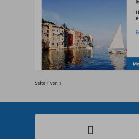
H
E
I
Me
Seite 1 von 1