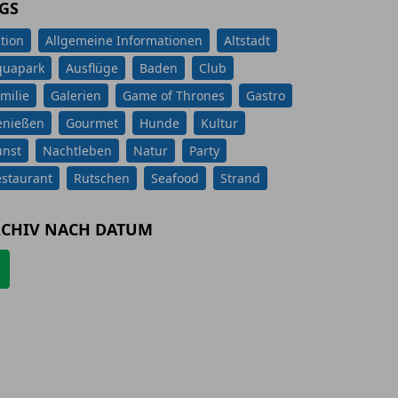
GS
tion
Allgemeine Informationen
Altstadt
quapark
Ausflüge
Baden
Club
milie
Galerien
Game of Thrones
Gastro
enießen
Gourmet
Hunde
Kultur
unst
Nachtleben
Natur
Party
staurant
Rutschen
Seafood
Strand
CHIV NACH DATUM