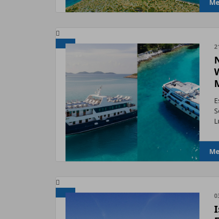
Me
2
E
S
L
Me
0
I