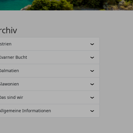
rchiv
Istrien
Kvarner Bucht
Dalmatien
Slawonien
Das sind wir
Allgemeine Informationen