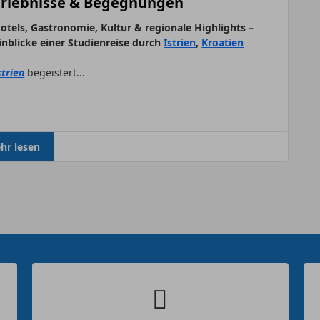
Erlebnisse & Begegnungen
otels, Gastronomie, Kultur & regionale Highlights –
inblicke einer Studienreise durch
Istrien
,
Kroatien
strien
begeistert...
hr lesen