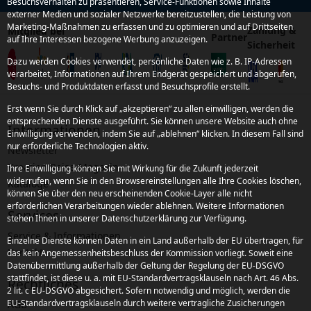
Besuchsverhalten zu präsentieren, Service-Funktionen sowie Inhalte
externer Medien und sozialer Netzwerke bereitzustellen, die Leistung von
Marketing-Maßnahmen zu erfassen und zu optimieren und auf Drittseiten
Zahlung &
Mitglied bei
Partner
auf Ihre Interessen bezogene Werbung anzuzeigen.
Sicherheit
Dazu werden Cookies verwendet, persönliche Daten wie z. B. IP-Adressen
verarbeitet, Informationen auf Ihrem Endgerät gespeichert und abgerufen,
Besuchs- und Produktdaten erfasst und Besuchsprofile erstellt.
Erst wenn Sie durch Klick auf „akzeptieren“ zu allen einwilligen, werden die
entsprechenden Dienste ausgeführt. Sie können unsere Website auch ohne
Informationen
Einwilligung verwenden, indem Sie auf „ablehnen“ klicken. In diesem Fall sind
nur erforderliche Technologien aktiv.
Newsletter
Kroatien Reise-Magazin
Ihre Einwilligung können Sie mit Wirkung für die Zukunft jederzeit
widerrufen, wenn Sie in den Browsereinstellungen alle Ihre Cookies löschen,
Kataloge
können Sie über den neu erscheinenden Cookie-Layer alle nicht
erforderlichen Verarbeitungen wieder ablehnen. Weitere Informationen
Services
stehen Ihnen in unserer Datenschutzerklärung zur Verfügung.
Service & Informationen
Einzelne Dienste können Daten in ein Land außerhalb der EU übertragen, für
Kontakt
das kein Angemessenheitsbeschluss der Kommission vorliegt. Soweit eine
Datenübermittlung außerhalb der Geltung der Regelung der EU-DSGVO
stattfindet, ist diese u. a. mit EU-Standardvertragsklauseln nach Art. 46 Abs.
Rechtliches
2 lit. c EU-DSGVO abgesichert. Sofern notwendig und möglich, werden die
EU-Standardvertragsklauseln durch weitere vertragliche Zusicherungen
AGB