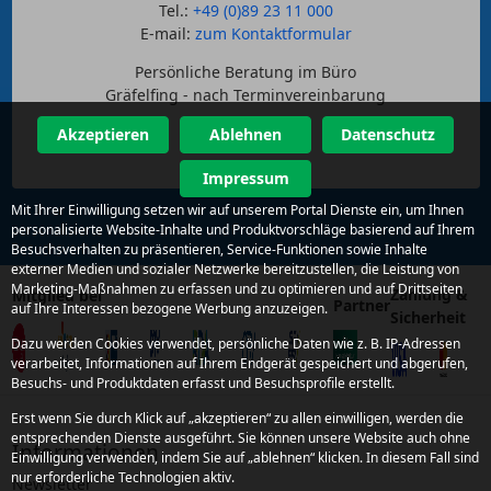
Tel.:
+49 (0)89 23 11 000
E-mail:
zum Kontaktformular
Persönliche Beratung im Büro
Gräfelfing - nach Terminvereinbarung
Akzeptieren
Ablehnen
Datenschutz
Impressum
Mit Ihrer Einwilligung setzen wir auf unserem Portal Dienste ein, um Ihnen
personalisierte Website-Inhalte und Produktvorschläge basierend auf Ihrem
Besuchsverhalten zu präsentieren, Service-Funktionen sowie Inhalte
externer Medien und sozialer Netzwerke bereitzustellen, die Leistung von
Marketing-Maßnahmen zu erfassen und zu optimieren und auf Drittseiten
Zahlung &
Mitglied bei
Partner
auf Ihre Interessen bezogene Werbung anzuzeigen.
Sicherheit
Dazu werden Cookies verwendet, persönliche Daten wie z. B. IP-Adressen
verarbeitet, Informationen auf Ihrem Endgerät gespeichert und abgerufen,
Besuchs- und Produktdaten erfasst und Besuchsprofile erstellt.
Erst wenn Sie durch Klick auf „akzeptieren“ zu allen einwilligen, werden die
entsprechenden Dienste ausgeführt. Sie können unsere Website auch ohne
Informationen
Einwilligung verwenden, indem Sie auf „ablehnen“ klicken. In diesem Fall sind
nur erforderliche Technologien aktiv.
Newsletter