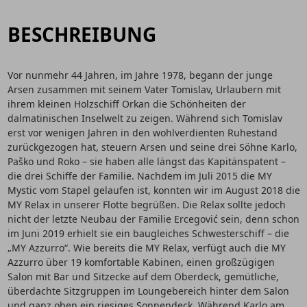
BESCHREIBUNG
Vor nunmehr 44 Jahren, im Jahre 1978, begann der junge
Arsen zusammen mit seinem Vater Tomislav, Urlaubern mit
ihrem kleinen Holzschiff Orkan die Schönheiten der
dalmatinischen Inselwelt zu zeigen. Während sich Tomislav
erst vor wenigen Jahren in den wohlverdienten Ruhestand
zurückgezogen hat, steuern Arsen und seine drei Söhne Karlo,
Paško und Roko – sie haben alle längst das Kapitänspatent –
die drei Schiffe der Familie. Nachdem im Juli 2015 die MY
Mystic vom Stapel gelaufen ist, konnten wir im August 2018 die
MY Relax in unserer Flotte begrüßen. Die Relax sollte jedoch
nicht der letzte Neubau der Familie Ercegović sein, denn schon
im Juni 2019 erhielt sie ein baugleiches Schwesterschiff – die
„MY Azzurro“. Wie bereits die MY Relax, verfügt auch die MY
Azzurro über 19 komfortable Kabinen, einen großzügigen
Salon mit Bar und Sitzecke auf dem Oberdeck, gemütliche,
überdachte Sitzgruppen im Loungebereich hinter dem Salon
und ganz oben ein riesiges Sonnendeck. Während Karlo am