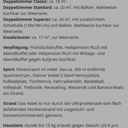
Doppelzimmer Classic:
ca. 18 m².
Doppelzimmer Standard:
ca. 20 m², mit Balkon. Wahlweise
buchbar zur Meerseite.
Doppelzimmer Superior:
ca. 26 m², mit zusätzlichem
Schlafsofa (150x190 cm) und Balkon. Wahlweise buchbar zur
Meerseite.
Einzelzimmer:
ca. 17 m², zur Meerseite.
Verpflegung:
Frühstücksbuffet. Halbpension PLUS mit
Abendbuffet oder Vollpension PLUS mit Mittags- und
Abendbuffet gegen Aufpreis buchbar.
Sport:
Fitnessraum im Hotel. Das ca. 300 m entfernte
Sportzentrum „Slatina“ bietet 5 Sand-Tennisplätze,
Fußballplatz, Tischtennis, Fahrradverleih, Basketball,
Volleyball. Tretboote, Parasailing, Wasserski und Banana-Boats
am Strand.
Strand:
Das Hotel ist nur durch die Uferpromenade vom flach
abfallenden Feinkiesstrand mit Liegestuhl- und
Sonnenschirmverleih getrennt.
Haustiere:
Hunde bis 15 kg erlaubt gegen Gebühr (25 € pro