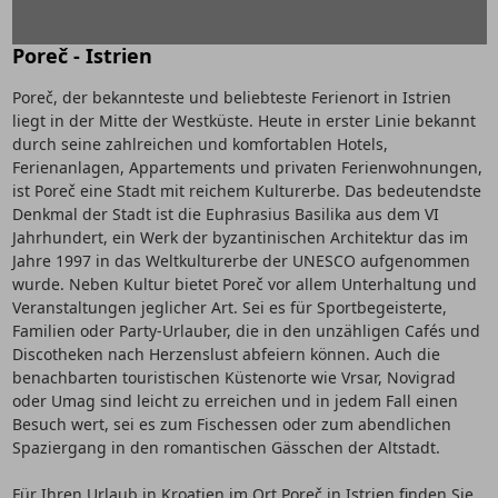
Poreč - Istrien
Poreč, der bekannteste und beliebteste Ferienort in Istrien
liegt in der Mitte der Westküste. Heute in erster Linie bekannt
durch seine zahlreichen und komfortablen Hotels,
Ferienanlagen, Appartements und privaten Ferienwohnungen,
ist Poreč eine Stadt mit reichem Kulturerbe. Das bedeutendste
Denkmal der Stadt ist die Euphrasius Basilika aus dem VI
Jahrhundert, ein Werk der byzantinischen Architektur das im
Jahre 1997 in das Weltkulturerbe der UNESCO aufgenommen
wurde. Neben Kultur bietet Poreč vor allem Unterhaltung und
Veranstaltungen jeglicher Art. Sei es für Sportbegeisterte,
Familien oder Party-Urlauber, die in den unzähligen Cafés und
Discotheken nach Herzenslust abfeiern können. Auch die
benachbarten touristischen Küstenorte wie Vrsar, Novigrad
oder Umag sind leicht zu erreichen und in jedem Fall einen
Besuch wert, sei es zum Fischessen oder zum abendlichen
Spaziergang in den romantischen Gässchen der Altstadt.
Für Ihren Urlaub in Kroatien im Ort Poreč in Istrien finden Sie