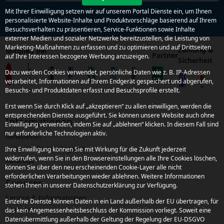
Mit Ihrer Einwilligung setzen wir auf unserem Portal Dienste ein, um Ihnen
personalisierte Website-Inhalte und Produktvorschläge basierend auf Ihrem
Besuchsverhalten zu präsentieren, Service-Funktionen sowie Inhalte
externer Medien und sozialer Netzwerke bereitzustellen, die Leistung von
Marketing-Maßnahmen zu erfassen und zu optimieren und auf Drittseiten
Zahlung &
Mitglied bei
Partner
auf Ihre Interessen bezogene Werbung anzuzeigen.
Sicherheit
Dazu werden Cookies verwendet, persönliche Daten wie z. B. IP-Adressen
verarbeitet, Informationen auf Ihrem Endgerät gespeichert und abgerufen,
Besuchs- und Produktdaten erfasst und Besuchsprofile erstellt.
Erst wenn Sie durch Klick auf „akzeptieren“ zu allen einwilligen, werden die
entsprechenden Dienste ausgeführt. Sie können unsere Website auch ohne
Informationen
Einwilligung verwenden, indem Sie auf „ablehnen“ klicken. In diesem Fall sind
nur erforderliche Technologien aktiv.
Newsletter
Kroatien Reise-Magazin
Ihre Einwilligung können Sie mit Wirkung für die Zukunft jederzeit
widerrufen, wenn Sie in den Browsereinstellungen alle Ihre Cookies löschen,
Kataloge
können Sie über den neu erscheinenden Cookie-Layer alle nicht
erforderlichen Verarbeitungen wieder ablehnen. Weitere Informationen
Services
stehen Ihnen in unserer Datenschutzerklärung zur Verfügung.
Service & Informationen
Einzelne Dienste können Daten in ein Land außerhalb der EU übertragen, für
Kontakt
das kein Angemessenheitsbeschluss der Kommission vorliegt. Soweit eine
Datenübermittlung außerhalb der Geltung der Regelung der EU-DSGVO