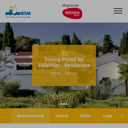
Mitglied der
Sunny Poreč by
Valamar - Residence
Poreč - Istrien
Beschreibung
Details
Bilder
Lage
H