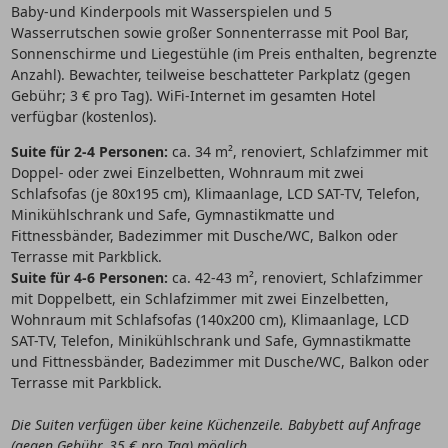
Baby-und Kinderpools mit Wasserspielen und 5
Wasserrutschen sowie großer Sonnenterrasse mit Pool Bar,
Sonnenschirme und Liegestühle (im Preis enthalten, begrenzte
Anzahl). Bewachter, teilweise beschatteter Parkplatz (gegen
Gebühr; 3 € pro Tag). WiFi-Internet im gesamten Hotel
verfügbar (kostenlos).
Suite für 2-4 Personen:
ca. 34 m², renoviert, Schlafzimmer mit
Doppel- oder zwei Einzelbetten, Wohnraum mit zwei
Schlafsofas (je 80x195 cm), Klimaanlage, LCD SAT-TV, Telefon,
Minikühlschrank und Safe, Gymnastikmatte und
Fittnessbänder, Badezimmer mit Dusche/WC, Balkon oder
Terrasse mit Parkblick.
Suite für 4-6 Personen:
ca. 42-43 m², renoviert, Schlafzimmer
mit Doppelbett, ein Schlafzimmer mit zwei Einzelbetten,
Wohnraum mit Schlafsofas (140x200 cm), Klimaanlage, LCD
SAT-TV, Telefon, Minikühlschrank und Safe, Gymnastikmatte
und Fittnessbänder, Badezimmer mit Dusche/WC, Balkon oder
Terrasse mit Parkblick.
Die Suiten verfügen über keine Küchenzeile. Babybett auf Anfrage
(gegen Gebühr, 35 € pro Tag) möglich.