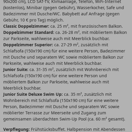
90x200 cm), LCD SAT-TV, Klimaanlage, Telefon, WiFi-Internet
(kostenlos), Minibar (gegen Gebühr), Wasserkocher, Safe und
Badezimmer mit Dusche/WC. Babybett auf Anfrage (gegen
Gebühr, 10 € pro Tag) möglich.
Classic Doppelzimmer:
ca. 25 m², mit französischem Balkon.
Doppelzimmer Standard:
ca. 26-28 m², mit möbliertem Balkon
zur Parkseite, wahlweise auch mit Meerblick buchbar.
Doppelzimmer Superior:
ca. 27-29 m², zusätzlich mit
Schlafsofa (150x190 cm) für eine weitere Person, Badezimmer
mit Dusche und separatem WC sowie möbliertem Balkon zur
Parkseite, wahlweise auch mit Meerblick buchbar.
Junior Suite:
ca. 31-35 m², zusätzlich mit Wohnbereich mit
Schlafsofa (150x190 cm) für eine weitere Person und
möbliertem Balkon zur Parkseite, wahlweise auch mit
Meerblick buchbar.
Junior Suite Deluxe Swim Up:
ca. 35 m², zusätzlich mit
Wohnbereich mit Schlafsofa (150x190 cm) für eine weitere
Person, Badezimmer mit Dusche und separatem WC sowie
möblierter Terrasse zur Meerseite und Zugang zum
gemeinsamen überdachten Swim-Up Pool (ca. 60 m² gesamt).
Verpflegung:
Frühstücksbuffet. Halbpension mit Abendessen