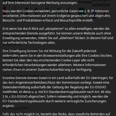
Partner
auf Ihre Interessen bezogene Werbung anzuzeigen.
Sicherheit
Dazu werden Cookies verwendet, persönliche Daten wie z. B. IP-Adressen
verarbeitet, Informationen auf Ihrem Endgerät gespeichert und abgerufen,
Besuchs- und Produktdaten erfasst und Besuchsprofile erstellt.
Erst wenn Sie durch Klick auf „akzeptieren“ zu allen einwilligen, werden die
entsprechenden Dienste ausgeführt. Sie können unsere Website auch ohne
Informationen
Einwilligung verwenden, indem Sie auf „ablehnen“ klicken. In diesem Fall sind
nur erforderliche Technologien aktiv.
Newsletter
Kroatien Reise-Magazin
Ihre Einwilligung können Sie mit Wirkung für die Zukunft jederzeit
widerrufen, wenn Sie in den Browsereinstellungen alle Ihre Cookies löschen,
Kataloge
können Sie über den neu erscheinenden Cookie-Layer alle nicht
erforderlichen Verarbeitungen wieder ablehnen. Weitere Informationen
Services
stehen Ihnen in unserer Datenschutzerklärung zur Verfügung.
Service & Informationen
Einzelne Dienste können Daten in ein Land außerhalb der EU übertragen, für
Kontakt
das kein Angemessenheitsbeschluss der Kommission vorliegt. Soweit eine
Datenübermittlung außerhalb der Geltung der Regelung der EU-DSGVO
stattfindet, ist diese u. a. mit EU-Standardvertragsklauseln nach Art. 46 Abs.
Rechtliches
2 lit. c EU-DSGVO abgesichert. Sofern notwendig und möglich, werden die
EU-Standardvertragsklauseln durch weitere vertragliche Zusicherungen
AGB
ergänzt.
Zahlungsarten
Datenschutz
Falls das nicht möglich ist, besteht das Risiko, dass staatliche Behörden auf