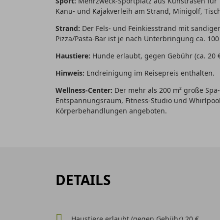
Sport:
Mehrzweck-Sportplatz aus Kunstrasen für Te
Kanu- und Kajakverleih am Strand, Minigolf, Tisc
Strand:
Der Fels- und Feinkiesstrand mit sandigen
Pizza/Pasta-Bar ist je nach Unterbringung ca. 1
Haustiere:
Hunde erlaubt, gegen Gebühr (ca. 20 €
Hinweis:
Endreinigung im Reisepreis enthalten.
Wellness-Center:
Der mehr als 200 m² große Spa-B
Entspannungsraum, Fitness-Studio und Whirlpool
Körperbehandlungen angeboten.
DETAILS
Haustiere erlaubt (gegen Gebühr) 20 €