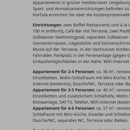
Appartements in grüner mediterraner Umgebung. 
Sport- und Animationseinrichtungen befinden sich
Korčula erreichen Sie über die Küstenpromenade
Einrichtungen:
zwei Buffet-Restaurants und à la 
100 m entfernt), Café-Bar mit Terrasse, zwei Pool
Süßwasser-Swimmingpool, separates Süßwasser-
Sonnenterrassen, Liegestühle und Sonnenschirme 
Musik auf der Terrasse, in der Hochsaison Kinder
Fahrräder. Parkplatz in der Ferienanlage (gegen Ge
Einkaufsmöglichkeiten in der Nähe. WiFi-Internet 
Appartement für 2-4 Personen:
ca. 38 m², renovi
Einzelbetten, Wohn-Schlafraum mit Mini-Küche, Es
Internet (kostenlos), Dusche/WC, Terrasse oder Ba
Appartement für 3-5 Personen:
ca. 40 m², renovi
Einzelbetten und zusätzlichem Schlafsofa, Wohn-
Klimaanlage, SAT-TV, Telefon, WiFi-Internet (kost
Appartement für 4-6 Personen:
ca. 57 m², renov
Schlafraum mit Mini-Küche, Essecke und Schlafsofa
Dusche/WC, separates WC, Terrasse oder Balkon.