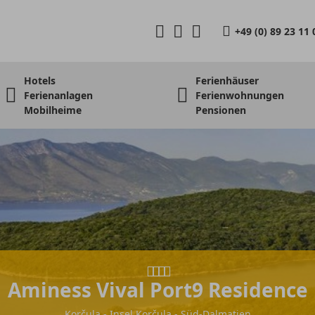
+49 (0) 89 23 11 
Hotels
Ferienhäuser
Ferienanlagen
Ferienwohnungen
Mobilheime
Pensionen
Aminess Vival Port9 Residence
Korčula - Insel Korčula - Süd-Dalmatien