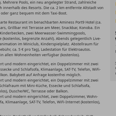
Mehrere Pools, ein neu angelegter Strand, zahlreiche
 innerhalb des Resorts. Die ca. 2 km entfernte Altstadt von
 oder ganz bequem mit dem Taxi-Boot.
carte Restaurant im benachbarten Aminess Port9 Hotel (ca.
bars, Grillbar mit Terrasse am Meer, Snackbar, Konoba. Ein
Kinderbecken, zwei Meerwasser-Swimmingpools,
(kostenlos, begrenzte Anzahl). Abends gelegentlich Live-
animation im Miniclub, Kinderspielplatz. Abstellraum für
bühr, ca. 5 € pro Tag), Ladestation für Elektroautos.
in allen Wohneinheiten verfügbar (kostenlos).
ert und modern eingerichtet, ein Doppelzimmer mit zwei
secke und Schlafsofa, Klimaanlage, SAT-TV, Telefon, WiFi-
lkon. Babybett auf Anfrage kostenfrei möglich.
ert und modern eingerichtet, ein Doppelzimmer mit zwei
Schlafraum mit Mini-Küche, Essecke und Schlafsofa,
enlos), Dusche/WC, Terrasse oder Balkon.
iert und modern eingerichtet, zwei Doppelzimmer, Wohn-
, Klimaanlage, SAT-TV, Telefon, WiFi-Internet (kostenlos),