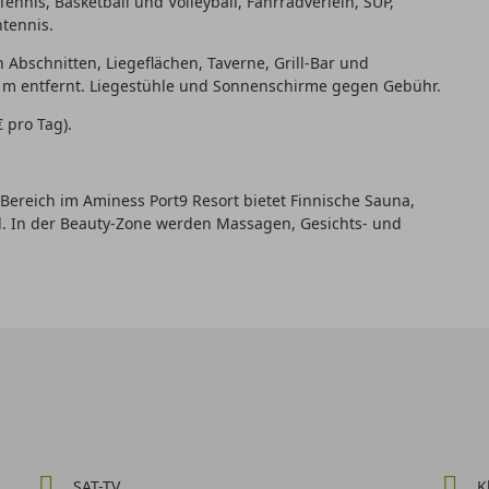
nnis, Basketball und Volleyball, Fahrradverleih, SUP,
htennis.
 Abschnitten, Liegeflächen, Taverne, Grill-Bar und
00 m entfernt. Liegestühle und Sonnenschirme gegen Gebühr.
 pro Tag).
ereich im Aminess Port9 Resort bietet Finnische Sauna,
. In der Beauty-Zone werden Massagen, Gesichts- und
SAT-TV
K