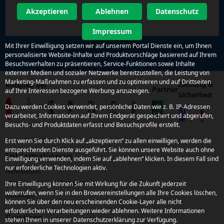
Akzeptieren
Ablehnen
Datenschutz
Impressum
Mit Ihrer Einwilligung setzen wir auf unserem Portal Dienste ein, um Ihnen
personalisierte Website-Inhalte und Produktvorschläge basierend auf Ihrem
Besuchsverhalten zu präsentieren, Service-Funktionen sowie Inhalte
externer Medien und sozialer Netzwerke bereitzustellen, die Leistung von
Marketing-Maßnahmen zu erfassen und zu optimieren und auf Drittseiten
Zahlung &
Mitglied bei
Partner
auf Ihre Interessen bezogene Werbung anzuzeigen.
Sicherheit
Dazu werden Cookies verwendet, persönliche Daten wie z. B. IP-Adressen
verarbeitet, Informationen auf Ihrem Endgerät gespeichert und abgerufen,
Besuchs- und Produktdaten erfasst und Besuchsprofile erstellt.
Erst wenn Sie durch Klick auf „akzeptieren“ zu allen einwilligen, werden die
entsprechenden Dienste ausgeführt. Sie können unsere Website auch ohne
Informationen
Einwilligung verwenden, indem Sie auf „ablehnen“ klicken. In diesem Fall sind
nur erforderliche Technologien aktiv.
Newsletter
Kroatien Reise-Magazin
Ihre Einwilligung können Sie mit Wirkung für die Zukunft jederzeit
widerrufen, wenn Sie in den Browsereinstellungen alle Ihre Cookies löschen,
Kataloge
können Sie über den neu erscheinenden Cookie-Layer alle nicht
erforderlichen Verarbeitungen wieder ablehnen. Weitere Informationen
Services
stehen Ihnen in unserer Datenschutzerklärung zur Verfügung.