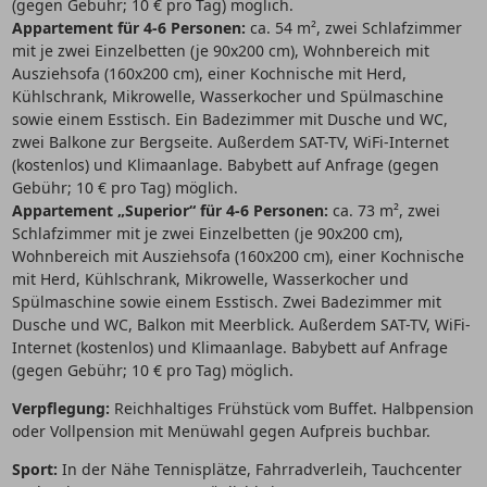
(gegen Gebühr; 10 € pro Tag) möglich.
Appartement für 4-6 Personen:
ca. 54 m², zwei Schlafzimmer
mit je zwei Einzelbetten (je 90x200 cm), Wohnbereich mit
Ausziehsofa (160x200 cm), einer Kochnische mit Herd,
Kühlschrank, Mikrowelle, Wasserkocher und Spülmaschine
sowie einem Esstisch. Ein Badezimmer mit Dusche und WC,
zwei Balkone zur Bergseite. Außerdem SAT-TV, WiFi-Internet
(kostenlos) und Klimaanlage. Babybett auf Anfrage (gegen
Gebühr; 10 € pro Tag) möglich.
Appartement „Superior“ für 4-6 Personen:
ca. 73 m², zwei
Schlafzimmer mit je zwei Einzelbetten (je 90x200 cm),
Wohnbereich mit Ausziehsofa (160x200 cm), einer Kochnische
mit Herd, Kühlschrank, Mikrowelle, Wasserkocher und
Spülmaschine sowie einem Esstisch. Zwei Badezimmer mit
Dusche und WC, Balkon mit Meerblick. Außerdem SAT-TV, WiFi-
Internet (kostenlos) und Klimaanlage. Babybett auf Anfrage
(gegen Gebühr; 10 € pro Tag) möglich.
Verpflegung:
Reichhaltiges Frühstück vom Buffet. Halbpension
oder Vollpension mit Menüwahl gegen Aufpreis buchbar.
Sport:
In der Nähe Tennisplätze, Fahrradverleih, Tauchcenter