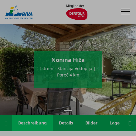
Mitglied der
Nonina Hiža
Istrien - Stancija Vodopija |
Poreč 4 km
Beschreibung
Details
Bilder
Lage
H