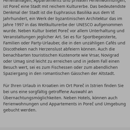
Ferienanlagen, Appartements und privaten Ferienwohnungen,
ist Poreč eine Stadt mit reichem Kulturerbe. Das bedeutendste
Denkmal der Stadt ist die Euphrasius Basilika aus dem VI
Jahrhundert, ein Werk der byzantinischen Architektur das im
Jahre 1997 in das Weltkulturerbe der UNESCO aufgenommen
wurde. Neben Kultur bietet Poreč vor allem Unterhaltung und
Veranstaltungen jeglicher Art. Sei es für Sportbegeisterte,
Familien oder Party-Urlauber, die in den unzähligen Cafés und
Discotheken nach Herzenslust abfeiern können. Auch die
benachbarten touristischen Küstenorte wie Vrsar, Novigrad
oder Umag sind leicht zu erreichen und in jedem Fall einen
Besuch wert, sei es zum Fischessen oder zum abendlichen
Spaziergang in den romantischen Gässchen der Altstadt.
Für Ihren Urlaub in Kroatien im Ort Poreč in Istrien finden Sie
bei uns eine sorgfältig getroffene Auswahl an
Übernachtungsmöglichkeiten. Neben Hotels, können auch
Ferienwohnungen und Appartements in Poreč und Umgebung
gebucht werden.