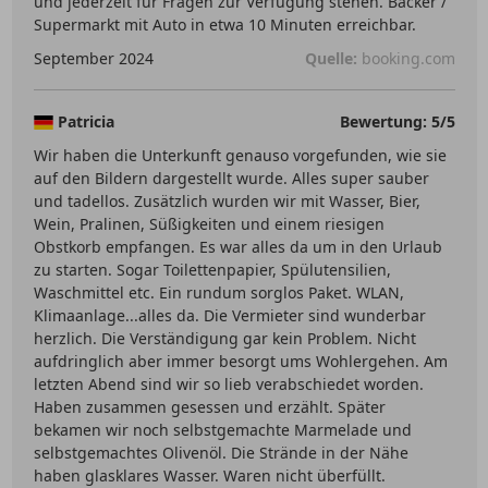
und jederzeit für Fragen zur Verfügung stehen. Bäcker /
Supermarkt mit Auto in etwa 10 Minuten erreichbar.
September 2024
Quelle:
booking.com
Patricia
Bewertung: 5/5
Wir haben die Unterkunft genauso vorgefunden, wie sie
auf den Bildern dargestellt wurde. Alles super sauber
und tadellos. Zusätzlich wurden wir mit Wasser, Bier,
Wein, Pralinen, Süßigkeiten und einem riesigen
Obstkorb empfangen. Es war alles da um in den Urlaub
zu starten. Sogar Toilettenpapier, Spülutensilien,
Waschmittel etc. Ein rundum sorglos Paket. WLAN,
Klimaanlage...alles da. Die Vermieter sind wunderbar
herzlich. Die Verständigung gar kein Problem. Nicht
aufdringlich aber immer besorgt ums Wohlergehen. Am
letzten Abend sind wir so lieb verabschiedet worden.
Haben zusammen gesessen und erzählt. Später
bekamen wir noch selbstgemachte Marmelade und
selbstgemachtes Olivenöl. Die Strände in der Nähe
haben glasklares Wasser. Waren nicht überfüllt.