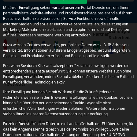
Mit Ihrer Einwilligung setzen wir auf unserem Portal Dienste ein, um Ihnen
personalisierte Website-Inhalte und Produktvorschläge basierend auf Ihrem
Besuchsverhalten zu präsentieren, Service-Funktionen sowie Inhalte
externer Medien und sozialer Netzwerke bereitzustellen, die Leistung von
Marketing-Maßnahmen zu erfassen und zu optimieren und auf Drittseiten
Zahlung &
Mitglied bei
Partner
auf Ihre Interessen bezogene Werbung anzuzeigen.
Sicherheit
Dazu werden Cookies verwendet, persönliche Daten wie z. B. IP-Adressen
verarbeitet, Informationen auf Ihrem Endgerät gespeichert und abgerufen,
Besuchs- und Produktdaten erfasst und Besuchsprofile erstellt.
Erst wenn Sie durch Klick auf „akzeptieren“ zu allen einwilligen, werden die
entsprechenden Dienste ausgeführt. Sie können unsere Website auch ohne
Informationen
Einwilligung verwenden, indem Sie auf „ablehnen“ klicken. In diesem Fall sind
nur erforderliche Technologien aktiv.
Newsletter
Kroatien Reise-Magazin
Ihre Einwilligung können Sie mit Wirkung für die Zukunft jederzeit
widerrufen, wenn Sie in den Browsereinstellungen alle Ihre Cookies löschen,
Kataloge
können Sie über den neu erscheinenden Cookie-Layer alle nicht
erforderlichen Verarbeitungen wieder ablehnen. Weitere Informationen
Services
stehen Ihnen in unserer Datenschutzerklärung zur Verfügung.
Service & Informationen
Einzelne Dienste können Daten in ein Land außerhalb der EU übertragen, für
Kontakt
das kein Angemessenheitsbeschluss der Kommission vorliegt. Soweit eine
Datenübermittlung außerhalb der Geltung der Regelung der EU-DSGVO