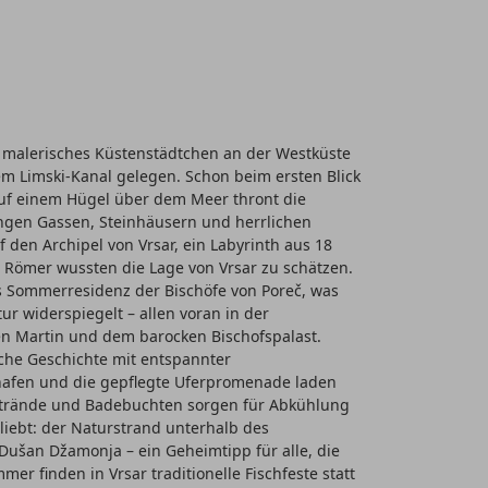
ein malerisches Küstenstädtchen an der Westküste
em Limski-Kanal gelegen. Schon beim ersten Blick
. Auf einem Hügel über dem Meer thront die
 engen Gassen, Steinhäusern und herrlichen
f den Archipel von Vrsar, ein Labyrinth aus 18
en Römer wussten die Lage von Vrsar zu schätzen.
als Sommerresidenz der Bischöfe von Poreč, was
ur widerspiegelt – allen voran in der
en Martin und dem barocken Bischofspalast.
iche Geschichte mit entspannter
afen und die gepflegte Uferpromenade laden
 Strände und Badebuchten sorgen für Abkühlung
iebt: der Naturstrand unterhalb des
Dušan Džamonja – ein Geheimtipp für alle, die
er finden in Vrsar traditionelle Fischfeste statt