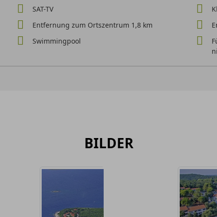
SAT-TV
K
Entfernung zum Ortszentrum 1,8 km
E
Swimmingpool
F
n
BILDER