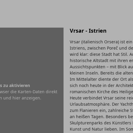
Vrsar - Istrien
Vrsar (italienisch Orsera) ist 
Istriens, zwischen Poreč und d
wird klar: diese Stadt hat Stil
historische Altstadt mit ihren
Aussichtspunkten – mit Blick au
kleinen Inseln. Bereits die alt
Im Mittelalter diente der Ort 
s zu aktivieren
sich noch heute in der Architekt
wser die Karten-Daten direkt
romanischen Kirche des Heilig
n und hier anzeigen.
Heute verbindet Vrsar seine re
Urlaubsatmosphäre. Der Yachth
zum Flanieren ein, zahlreiche
an heißen Tagen. Besonders bel
Skulpturenparks des Künstlers 
Kunst und Natur lieben. Im Somm