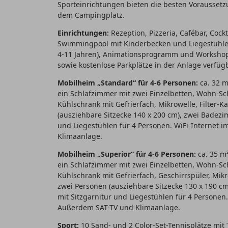
Sporteinrichtungen bieten die besten Voraussetz
dem Campingplatz.
Einrichtungen:
Rezeption, Pizzeria, Cafébar, Cock
Swimmingpool mit Kinderbecken und Liegestühlen
4-11 Jahren), Animationsprogramm und Workshops
sowie kostenlose Parkplätze in der Anlage verfügb
Mobilheim „Standard“ für 4-6 Personen:
ca. 32 m
ein Schlafzimmer mit zwei Einzelbetten, Wohn-Sc
Kühlschrank mit Gefrierfach, Mikrowelle, Filter-
(ausziehbare Sitzecke 140 x 200 cm), zwei Badez
und Liegestühlen für 4 Personen. WiFi-Internet 
Klimaanlage.
Mobilheim „Superior“ für 4-6 Personen:
ca. 35 m²
ein Schlafzimmer mit zwei Einzelbetten, Wohn-Sc
Kühlschrank mit Gefrierfach, Geschirrspüler, Mikr
zwei Personen (ausziehbare Sitzecke 130 x 190 
mit Sitzgarnitur und Liegestühlen für 4 Personen.
Außerdem SAT-TV und Klimaanlage.
Sport:
10 Sand- und 2 Color-Set-Tennisplätze mit T