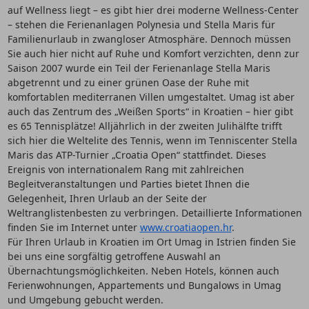
auf Wellness liegt – es gibt hier drei moderne Wellness-Center
– stehen die Ferienanlagen Polynesia und Stella Maris für
Familienurlaub in zwangloser Atmosphäre. Dennoch müssen
Sie auch hier nicht auf Ruhe und Komfort verzichten, denn zur
Saison 2007 wurde ein Teil der Ferienanlage Stella Maris
abgetrennt und zu einer grünen Oase der Ruhe mit
komfortablen mediterranen Villen umgestaltet. Umag ist aber
auch das Zentrum des „Weißen Sports“ in Kroatien – hier gibt
es 65 Tennisplätze! Alljährlich in der zweiten Julihälfte trifft
sich hier die Weltelite des Tennis, wenn im Tenniscenter Stella
Maris das ATP-Turnier „Croatia Open“ stattfindet. Dieses
Ereignis von internationalem Rang mit zahlreichen
Begleitveranstaltungen und Parties bietet Ihnen die
Gelegenheit, Ihren Urlaub an der Seite der
Weltranglistenbesten zu verbringen. Detaillierte Informationen
finden Sie im Internet unter
www.croatiaopen.hr
.
Für Ihren Urlaub in Kroatien im Ort Umag in Istrien finden Sie
bei uns eine sorgfältig getroffene Auswahl an
Übernachtungsmöglichkeiten. Neben Hotels, können auch
Ferienwohnungen, Appartements und Bungalows in Umag
und Umgebung gebucht werden.