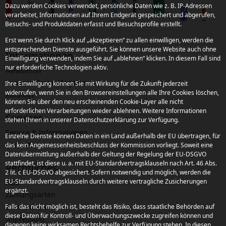
Dazu werden Cookies verwendet, persönliche Daten wie z. B. IP-Adressen
verarbeitet, Informationen auf Ihrem Endgerät gespeichert und abgerufen,
Besuchs- und Produktdaten erfasst und Besuchsprofile erstellt.
Erst wenn Sie durch Klick auf „akzeptieren“ zu allen einwilligen, werden die
entsprechenden Dienste ausgeführt. Sie können unsere Website auch ohne
Informationen
Einwilligung verwenden, indem Sie auf „ablehnen“ klicken. In diesem Fall sind
nur erforderliche Technologien aktiv.
Newsletter
Kroatien Reise-Magazin
Ihre Einwilligung können Sie mit Wirkung für die Zukunft jederzeit
widerrufen, wenn Sie in den Browsereinstellungen alle Ihre Cookies löschen,
Kataloge
können Sie über den neu erscheinenden Cookie-Layer alle nicht
erforderlichen Verarbeitungen wieder ablehnen. Weitere Informationen
Services
stehen Ihnen in unserer Datenschutzerklärung zur Verfügung.
Service & Informationen
Einzelne Dienste können Daten in ein Land außerhalb der EU übertragen, für
Kontakt
das kein Angemessenheitsbeschluss der Kommission vorliegt. Soweit eine
Datenübermittlung außerhalb der Geltung der Regelung der EU-DSGVO
stattfindet, ist diese u. a. mit EU-Standardvertragsklauseln nach Art. 46 Abs.
Rechtliches
2 lit. c EU-DSGVO abgesichert. Sofern notwendig und möglich, werden die
EU-Standardvertragsklauseln durch weitere vertragliche Zusicherungen
AGB
ergänzt.
Zahlungsarten
Datenschutz
Falls das nicht möglich ist, besteht das Risiko, dass staatliche Behörden auf
diese Daten für Kontroll- und Überwachungszwecke zugreifen können und
Impressum
dagegen keine wirksamen Rechtsbehelfe zur Verfügung stehen. In diesen