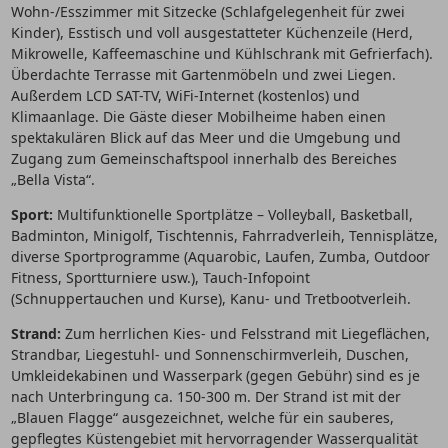
Wohn-/Esszimmer mit Sitzecke (Schlafgelegenheit für zwei
Kinder), Esstisch und voll ausgestatteter Küchenzeile (Herd,
Mikrowelle, Kaffeemaschine und Kühlschrank mit Gefrierfach).
Überdachte Terrasse mit Gartenmöbeln und zwei Liegen.
Außerdem LCD SAT-TV, WiFi-Internet (kostenlos) und
Klimaanlage. Die Gäste dieser Mobilheime haben einen
spektakulären Blick auf das Meer und die Umgebung und
Zugang zum Gemeinschaftspool innerhalb des Bereiches
„Bella Vista“.
Sport:
Multifunktionelle Sportplätze – Volleyball, Basketball,
Badminton, Minigolf, Tischtennis, Fahrradverleih, Tennisplätze,
diverse Sportprogramme (Aquarobic, Laufen, Zumba, Outdoor
Fitness, Sportturniere usw.), Tauch-Infopoint
(Schnuppertauchen und Kurse), Kanu- und Tretbootverleih.
Strand:
Zum herrlichen Kies- und Felsstrand mit Liegeflächen,
Strandbar, Liegestuhl- und Sonnenschirmverleih, Duschen,
Umkleidekabinen und Wasserpark (gegen Gebühr) sind es je
nach Unterbringung ca. 150-300 m. Der Strand ist mit der
„Blauen Flagge“ ausgezeichnet, welche für ein sauberes,
gepflegtes Küstengebiet mit hervorragender Wasserqualität