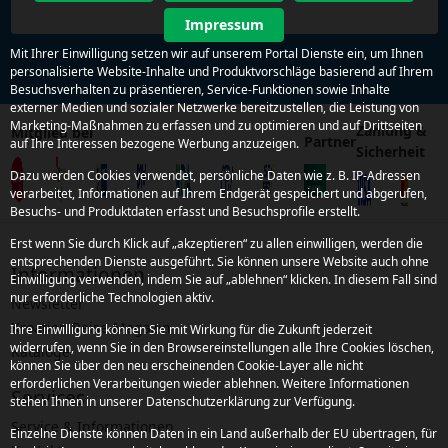
Impressum
Mit Ihrer Einwilligung setzen wir auf unserem Portal Dienste ein, um Ihnen
personalisierte Website-Inhalte und Produktvorschläge basierend auf Ihrem
Besuchsverhalten zu präsentieren, Service-Funktionen sowie Inhalte
externer Medien und sozialer Netzwerke bereitzustellen, die Leistung von
Marketing-Maßnahmen zu erfassen und zu optimieren und auf Drittseiten
Zahlung &
Mitglied bei
Partner
auf Ihre Interessen bezogene Werbung anzuzeigen.
Sicherheit
Dazu werden Cookies verwendet, persönliche Daten wie z. B. IP-Adressen
verarbeitet, Informationen auf Ihrem Endgerät gespeichert und abgerufen,
Besuchs- und Produktdaten erfasst und Besuchsprofile erstellt.
Erst wenn Sie durch Klick auf „akzeptieren“ zu allen einwilligen, werden die
entsprechenden Dienste ausgeführt. Sie können unsere Website auch ohne
Informationen
Einwilligung verwenden, indem Sie auf „ablehnen“ klicken. In diesem Fall sind
nur erforderliche Technologien aktiv.
Newsletter
Kroatien Reise-Magazin
Ihre Einwilligung können Sie mit Wirkung für die Zukunft jederzeit
widerrufen, wenn Sie in den Browsereinstellungen alle Ihre Cookies löschen,
Kataloge
können Sie über den neu erscheinenden Cookie-Layer alle nicht
erforderlichen Verarbeitungen wieder ablehnen. Weitere Informationen
Services
stehen Ihnen in unserer Datenschutzerklärung zur Verfügung.
Service & Informationen
Einzelne Dienste können Daten in ein Land außerhalb der EU übertragen, für