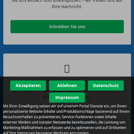
Sie uns einfach und unkompliziert – wir freuen uns auf
Ihre Nachricht.
Schreiben Sie uns
Kontakt
Akzeptieren
Ablehnen
Datenschutz
Bei Fragen können Sie sich gerne per Telefon oder per
E-Mail an uns wenden.
Impressum
Mit Ihrer Einwilligung setzen wir auf unserem Portal Dienste ein, um Ihnen
Erreichbarkeit:
personalisierte Website-Inhalte und Produktvorschläge basierend auf Ihrem
Mo. - So. von 08.00 - 22.00 Uhr
Besuchsverhalten zu präsentieren, Service-Funktionen sowie Inhalte
Tel.:
+49 (0)89 23 11 000
externer Medien und sozialer Netzwerke bereitzustellen, die Leistung von
E-mail:
zum Kontaktformular
Marketing-Maßnahmen zu erfassen und zu optimieren und auf Drittseiten
auf Ihre Interessen bezogene Werbung anzuzeigen.