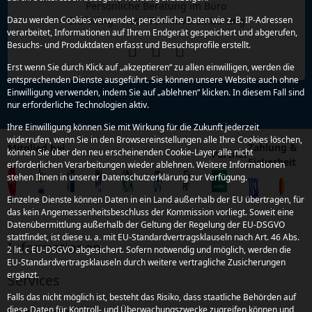
Persönliche Beratung im Büro
Gräfelfing - nach Terminvereinbarung
Dazu werden Cookies verwendet, persönliche Daten wie z. B. IP-Adressen
verarbeitet, Informationen auf Ihrem Endgerät gespeichert und abgerufen,
Besuchs- und Produktdaten erfasst und Besuchsprofile erstellt.
Erst wenn Sie durch Klick auf „akzeptieren“ zu allen einwilligen, werden die
entsprechenden Dienste ausgeführt. Sie können unsere Website auch ohne
Einwilligung verwenden, indem Sie auf „ablehnen“ klicken. In diesem Fall sind
nur erforderliche Technologien aktiv.
Ihre Einwilligung können Sie mit Wirkung für die Zukunft jederzeit
widerrufen, wenn Sie in den Browsereinstellungen alle Ihre Cookies löschen,
Zahlung &
Mitglied bei
können Sie über den neu erscheinenden Cookie-Layer alle nicht
Partner
Sicherheit
erforderlichen Verarbeitungen wieder ablehnen. Weitere Informationen
stehen Ihnen in unserer Datenschutzerklärung zur Verfügung.
Einzelne Dienste können Daten in ein Land außerhalb der EU übertragen, für
das kein Angemessenheitsbeschluss der Kommission vorliegt. Soweit eine
Datenübermittlung außerhalb der Geltung der Regelung der EU-DSGVO
stattfindet, ist diese u. a. mit EU-Standardvertragsklauseln nach Art. 46 Abs.
Informationen
2 lit. c EU-DSGVO abgesichert. Sofern notwendig und möglich, werden die
EU-Standardvertragsklauseln durch weitere vertragliche Zusicherungen
ergänzt.
Services
Falls das nicht möglich ist, besteht das Risiko, dass staatliche Behörden auf
diese Daten für Kontroll- und Überwachungszwecke zugreifen können und