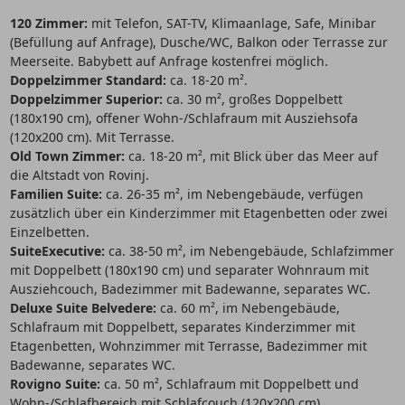
120 Zimmer:
mit Telefon, SAT-TV, Klimaanlage, Safe, Minibar
(Befüllung auf Anfrage), Dusche/WC, Balkon oder Terrasse zur
Meerseite. Babybett auf Anfrage kostenfrei möglich.
Doppelzimmer Standard:
ca. 18-20 m².
Doppelzimmer Superior:
ca. 30 m², großes Doppelbett
(180x190 cm), offener Wohn-/Schlafraum mit Ausziehsofa
(120x200 cm). Mit Terrasse.
Old Town Zimmer:
ca. 18-20 m², mit Blick über das Meer auf
die Altstadt von Rovinj.
Familien Suite:
ca. 26-35 m², im Nebengebäude, verfügen
zusätzlich über ein Kinderzimmer mit Etagenbetten oder zwei
Einzelbetten.
SuiteExecutive:
ca. 38-50 m², im Nebengebäude, Schlafzimmer
mit Doppelbett (180x190 cm) und separater Wohnraum mit
Ausziehcouch, Badezimmer mit Badewanne, separates WC.
Deluxe Suite
Belvedere
:
ca. 60 m², im Nebengebäude,
Schlafraum mit Doppelbett, separates Kinderzimmer mit
Etagenbetten, Wohnzimmer mit Terrasse, Badezimmer mit
Badewanne, separates WC.
Rovigno Suite:
ca. 50 m², Schlafraum mit Doppelbett und
Wohn-/Schlafbereich mit Schlafcouch (120x200 cm),