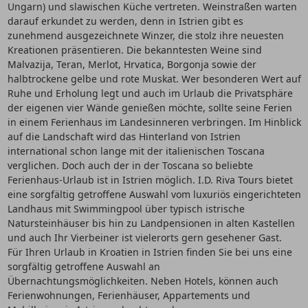
Ungarn) und slawischen Küche vertreten. Weinstraßen warten
darauf erkundet zu werden, denn in Istrien gibt es
zunehmend ausgezeichnete Winzer, die stolz ihre neuesten
Kreationen präsentieren. Die bekanntesten Weine sind
Malvazija, Teran, Merlot, Hrvatica, Borgonja sowie der
halbtrockene gelbe und rote Muskat. Wer besonderen Wert auf
Ruhe und Erholung legt und auch im Urlaub die Privatsphäre
der eigenen vier Wände genießen möchte, sollte seine Ferien
in einem Ferienhaus im Landesinneren verbringen. Im Hinblick
auf die Landschaft wird das Hinterland von Istrien
international schon lange mit der italienischen Toscana
verglichen. Doch auch der in der Toscana so beliebte
Ferienhaus-Urlaub ist in Istrien möglich. I.D. Riva Tours bietet
eine sorgfältig getroffene Auswahl vom luxuriös eingerichteten
Landhaus mit Swimmingpool über typisch istrische
Natursteinhäuser bis hin zu Landpensionen in alten Kastellen
und auch Ihr Vierbeiner ist vielerorts gern gesehener Gast.
Für Ihren Urlaub in Kroatien in Istrien finden Sie bei uns eine
sorgfältig getroffene Auswahl an
Übernachtungsmöglichkeiten. Neben Hotels, können auch
Ferienwohnungen, Ferienhäuser, Appartements und