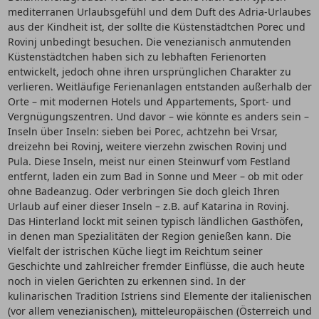
mediterranen Urlaubsgefühl und dem Duft des Adria-Urlaubes
aus der Kindheit ist, der sollte die Küstenstädtchen Porec und
Rovinj unbedingt besuchen. Die venezianisch anmutenden
Küstenstädtchen haben sich zu lebhaften Ferienorten
entwickelt, jedoch ohne ihren ursprünglichen Charakter zu
verlieren. Weitläufige Ferienanlagen entstanden außerhalb der
Orte – mit modernen Hotels und Appartements, Sport- und
Vergnügungszentren. Und davor – wie könnte es anders sein –
Inseln über Inseln: sieben bei Porec, achtzehn bei Vrsar,
dreizehn bei Rovinj, weitere vierzehn zwischen Rovinj und
Pula. Diese Inseln, meist nur einen Steinwurf vom Festland
entfernt, laden ein zum Bad in Sonne und Meer – ob mit oder
ohne Badeanzug. Oder verbringen Sie doch gleich Ihren
Urlaub auf einer dieser Inseln – z.B. auf Katarina in Rovinj.
Das Hinterland lockt mit seinen typisch ländlichen Gasthöfen,
in denen man Spezialitäten der Region genießen kann. Die
Vielfalt der istrischen Küche liegt im Reichtum seiner
Geschichte und zahlreicher fremder Einflüsse, die auch heute
noch in vielen Gerichten zu erkennen sind. In der
kulinarischen Tradition Istriens sind Elemente der italienischen
(vor allem venezianischen), mitteleuropäischen (Österreich und