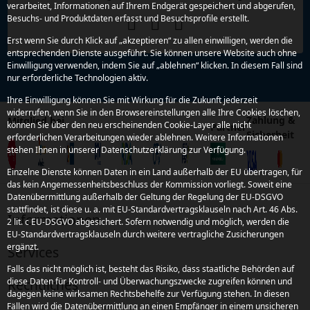
verarbeitet, Informationen auf Ihrem Endgerät gespeichert und abgerufen,
Besuchs- und Produktdaten erfasst und Besuchsprofile erstellt.
Erst wenn Sie durch Klick auf „akzeptieren“ zu allen einwilligen, werden die
entsprechenden Dienste ausgeführt. Sie können unsere Website auch ohne
Einwilligung verwenden, indem Sie auf „ablehnen“ klicken. In diesem Fall sind
nur erforderliche Technologien aktiv.
Ihre Einwilligung können Sie mit Wirkung für die Zukunft jederzeit
widerrufen, wenn Sie in den Browsereinstellungen alle Ihre Cookies löschen,
Zahlung &
Mitglied bei
können Sie über den neu erscheinenden Cookie-Layer alle nicht
Partner
Sicherheit
erforderlichen Verarbeitungen wieder ablehnen. Weitere Informationen
stehen Ihnen in unserer Datenschutzerklärung zur Verfügung.
Einzelne Dienste können Daten in ein Land außerhalb der EU übertragen, für
das kein Angemessenheitsbeschluss der Kommission vorliegt. Soweit eine
Datenübermittlung außerhalb der Geltung der Regelung der EU-DSGVO
stattfindet, ist diese u. a. mit EU-Standardvertragsklauseln nach Art. 46 Abs.
Informationen
2 lit. c EU-DSGVO abgesichert. Sofern notwendig und möglich, werden die
EU-Standardvertragsklauseln durch weitere vertragliche Zusicherungen
ergänzt.
Services
Falls das nicht möglich ist, besteht das Risiko, dass staatliche Behörden auf
Rechtliches
diese Daten für Kontroll- und Überwachungszwecke zugreifen können und
dagegen keine wirksamen Rechtsbehelfe zur Verfügung stehen. In diesen
Fällen wird die Datenübermittlung an einen Empfänger in einem unsicheren