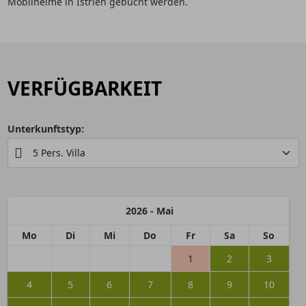
Mobilheime in Istrien gebucht werden.
VERFÜGBARKEIT
Unterkunftstyp:
2026 - Mai
Mo
Di
Mi
Do
Fr
Sa
So
1
2
3
4
5
6
7
8
9
10