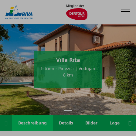
Mitglied der
Villa Rita
Istrien - Pinezići | Vodnjan
8 km
Beschreibung
Details
Bilder
Lage
H