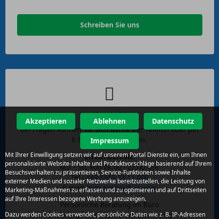
Schreiben Sie uns
Kontakt
Akzeptieren
Ablehnen
Datenschutz
Bei Fragen können Sie sich gerne per Telefon oder per
E-Mail an uns wenden.
Impressum
Mit Ihrer Einwilligung setzen wir auf unserem Portal Dienste ein, um Ihnen
Erreichbarkeit:
personalisierte Website-Inhalte und Produktvorschläge basierend auf Ihrem
Mo. - So. von 08.00 - 22.00 Uhr
Besuchsverhalten zu präsentieren, Service-Funktionen sowie Inhalte
Tel.:
+49 (0)89 23 11 000
externer Medien und sozialer Netzwerke bereitzustellen, die Leistung von
E-mail:
zum Kontaktformular
Marketing-Maßnahmen zu erfassen und zu optimieren und auf Drittseiten
auf Ihre Interessen bezogene Werbung anzuzeigen.
Persönliche Beratung im Büro
Gräfelfing - nach Terminvereinbarung
Dazu werden Cookies verwendet, persönliche Daten wie z. B. IP-Adressen