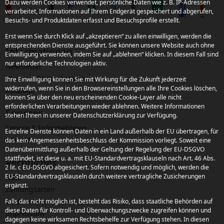
Dazu werden Cookies verwendet, persönliche Daten wie z. B. IP-Adressen
verarbeitet, Informationen auf Ihrem Endgerät gespeichert und abgerufen,
Besuchs- und Produktdaten erfasst und Besuchsprofile erstellt.
Erst wenn Sie durch Klick auf „akzeptieren“ zu allen einwilligen, werden die
entsprechenden Dienste ausgeführt. Sie können unsere Website auch ohne
Informationen
Einwilligung verwenden, indem Sie auf „ablehnen“ klicken. In diesem Fall sind
nur erforderliche Technologien aktiv.
Newsletter
Kroatien Reise-Magazin
Ihre Einwilligung können Sie mit Wirkung für die Zukunft jederzeit
widerrufen, wenn Sie in den Browsereinstellungen alle Ihre Cookies löschen,
Kataloge
können Sie über den neu erscheinenden Cookie-Layer alle nicht
erforderlichen Verarbeitungen wieder ablehnen. Weitere Informationen
Services
stehen Ihnen in unserer Datenschutzerklärung zur Verfügung.
Service & Informationen
Einzelne Dienste können Daten in ein Land außerhalb der EU übertragen, für
Kontakt
das kein Angemessenheitsbeschluss der Kommission vorliegt. Soweit eine
Datenübermittlung außerhalb der Geltung der Regelung der EU-DSGVO
stattfindet, ist diese u. a. mit EU-Standardvertragsklauseln nach Art. 46 Abs.
Rechtliches
2 lit. c EU-DSGVO abgesichert. Sofern notwendig und möglich, werden die
EU-Standardvertragsklauseln durch weitere vertragliche Zusicherungen
AGB
ergänzt.
Zahlungsarten
Datenschutz
Falls das nicht möglich ist, besteht das Risiko, dass staatliche Behörden auf
diese Daten für Kontroll- und Überwachungszwecke zugreifen können und
Impressum
dagegen keine wirksamen Rechtsbehelfe zur Verfügung stehen. In diesen