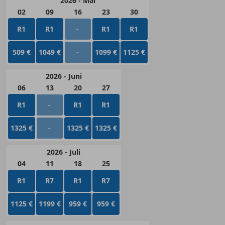
2026 - Mai
02
09
16
23
30
R1
R1
-
R1
R1
509 €
1049 €
-
1099 €
1125 €
2026 - Juni
06
13
20
27
R1
-
R1
R1
1325 €
-
1325 €
1325 €
2026 - Juli
04
11
18
25
R1
R7
R1
R7
1125 €
1199 €
959 €
959 €