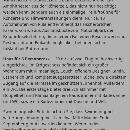
Amphitheater aus der Römerzeit, das nicht nur besichtigt
werden kann, sondern auch als einmalige Freiluftbühne für
Konzerte und Filmveranstaltungen dient. Nur ca. 10
Autominuten von Pula entfernt liegt das Fischerörtchen
Fažana, von wo aus Ausflugsboote zum Nationalpark der
Brijuni-Inseln fahren, die in jedem Fall einen Besuch wert sind.
Restaurant und Einkaufsmöglichkeit befinden sich in
fußläufiger Entfernung.
Haus für 6 Personen:
ca. 120 m² auf zwei Etagen, hochwertig
eingerichtet. Im Erdgeschoss befindet sich ein großer
Wohnraum mit Klimaanlage, Couch, offenem Designer-Kamin,
Essbereich und komplett ausgestatteter Küche, sowie direktem
Zugang auf die Terrasse im geschützten Innenhof. Außerdem
ein WC. Die erste Etage bietet drei Schlafzimmer mit
Doppelbett und Klimaanlage, ein Badezimmer mit Badewanne
und WC, sowie ein Badezimmer mit Dusche und WC.
Swimmingpools: Bitte beachten Sie, dass Swimmingpools
witterungsabhängig meist ab etwa Mitte Mai bis Ende
September genutzt werden können. Wenn in der
Beschreibung nicht ausdrücklich angegeben, ist der