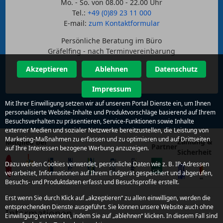
Mo. - So. von 08.00 - 22.00 Uhr
Tel.:
+49 (0)89 23 11 000
E-mail:
zum Kontaktformular
Persönliche Beratung im Büro
Gräfelfing - nach Terminvereinbarung
Akzeptieren
Ablehnen
Datenschutz
Impressum
Mit Ihrer Einwilligung setzen wir auf unserem Portal Dienste ein, um Ihnen
personalisierte Website-Inhalte und Produktvorschläge basierend auf Ihrem
Besuchsverhalten zu präsentieren, Service-Funktionen sowie Inhalte
externer Medien und sozialer Netzwerke bereitzustellen, die Leistung von
Marketing-Maßnahmen zu erfassen und zu optimieren und auf Drittseiten
Zahlung &
Mitglied bei
Partner
auf Ihre Interessen bezogene Werbung anzuzeigen.
Sicherheit
Dazu werden Cookies verwendet, persönliche Daten wie z. B. IP-Adressen
verarbeitet, Informationen auf Ihrem Endgerät gespeichert und abgerufen,
Besuchs- und Produktdaten erfasst und Besuchsprofile erstellt.
Erst wenn Sie durch Klick auf „akzeptieren“ zu allen einwilligen, werden die
entsprechenden Dienste ausgeführt. Sie können unsere Website auch ohne
Informationen
Einwilligung verwenden, indem Sie auf „ablehnen“ klicken. In diesem Fall sind