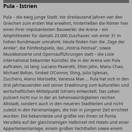
Pula - Istrien
Pula – die ewig junge Stadt. Vor dreitausend Jahren von den
Griechen zum ersten Mal erwähnt, hinterließen die Römer hier
eines ihrer imposantesten Bauwerke: die Arena – ein
Amphitheater für damals 23.000 Zuschauer, von einer 31 m
hohen Rundmauer umrahmt. Heute finden hier die „Tage der
Antike“, die Filmfestspiele, das „Histria-Festival“, sowie
Musikkonzerte und Opernaufführungen statt – die Liste
international bekannter Künstler, die in der Arena von Pula
auftraten, ist lang: Luciano Pavarotti, Elton John, Manu Chao,
Michael Bolton, Sinéad O‘Connor, Sting, Julio Iglesias,
Zucchero, Alanis Morisette, Vanessa Mae … Pula hat sich in den
drei Jahrtausenden seit seiner Erwähnung zum kulturellen und
wirtschaftlichen Mittelpunkt Istriens entwickelt. Das Leben
pulsiert nicht nur in der an Sehenswürdigkeiten reichen
Altstadt, sondern auch in den neueren Stadtteilen und nicht
zuletzt in den Ferienanlagen, die hier in jüngerer Zeit errichtet
wurden. Die bekannteste und größte von ihnen ist Punta
Verudela auf der gleichnamigen Halbinsel mit Hotels und einer
Appartementanlage, einem großen Yachthafen sowie einem