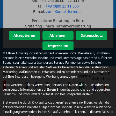
Mo. - So. von 08.00 - 22.00 Uhr
Tel.:
+49 (0)89 23 11 000
E-mail:
zum Kontaktformular
Persönliche Beratung im Büro
Gräfelfing - nach Terminvereinbarung
Akzeptieren
Ablehnen
Datenschutz
Impressum
Mit Ihrer Einwilligung setzen wir auf unserem Portal Dienste ein, um Ihnen
personalisierte Website-Inhalte und Produktvorschläge basierend auf Ihrem
Besuchsverhalten zu präsentieren, Service-Funktionen sowie Inhalte
externer Medien und sozialer Netzwerke bereitzustellen, die Leistung von
Marketing-Maßnahmen zu erfassen und zu optimieren und auf Drittseiten
Zahlung &
Mitglied bei
Partner
auf Ihre Interessen bezogene Werbung anzuzeigen.
Sicherheit
Dazu werden Cookies verwendet, persönliche Daten wie z. B. IP-Adressen
verarbeitet, Informationen auf Ihrem Endgerät gespeichert und abgerufen,
Besuchs- und Produktdaten erfasst und Besuchsprofile erstellt.
Erst wenn Sie durch Klick auf „akzeptieren“ zu allen einwilligen, werden die
entsprechenden Dienste ausgeführt. Sie können unsere Website auch ohne
Informationen
Einwilligung verwenden, indem Sie auf „ablehnen“ klicken. In diesem Fall sind