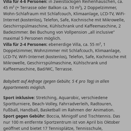
Villa für 4-6 Personen:
in zweistöckigen Reihenhäuschen, ca.
45 m² (+ Terrasse oder Balkon ca. 10 m²), 2 Doppelzimmer,
Wohn-Schlafraum mit Schlafcouch, Klimaanlage, LCD-TV, WiFi-
Internet (kostenlos), Telefon, Safe, Kochnische mit Mikrowelle,
Geschirrspülmaschine, Kühlschrank und Kaffeemaschine, 2
Badezimmer. Bei Buchung von Vollpension „all inclusive“
maximal 5 Personen möglich.
Villa für 2-4 Personen:
ebenerdige Villa, ca. 55 m², 1
Doppelzimmer, Wohnzimmer mit Schlafcouch, Klimaanlage,
LCD-TV, WiFi-Internet (kostenlos), Telefon, Safe, Kochnische mit
Mikrowelle, Geschirrspülmaschine, Kühlschrank und
Kaffeemaschine, Bad/WC, Terrasse.
Babybett auf Anfrage (gegen Gebühr, 5 € pro Tag) in allen
Appartements möglich.
Sport inklusive:
Stretching, Aquarobic, verschiedene
Sportturniere, Beach-Volley, Fahrradverleih, Radtouren,
Fußball, Handball, Basketball im Rahmen der Animation.
Sport gegen Gebühr:
Boccia, Minigolf und Tischtennis. Das
nur 100 m entfernte Sportzentrum ist von April bis Oktober
geöffnet und bietet 17 Tennisplätze, Tennisschule,