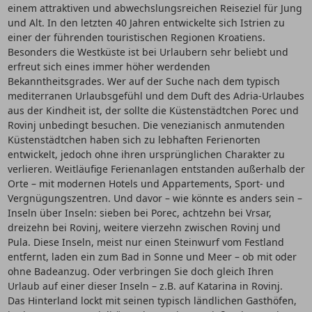
einem attraktiven und abwechslungsreichen Reiseziel für Jung
und Alt. In den letzten 40 Jahren entwickelte sich Istrien zu
einer der führenden touristischen Regionen Kroatiens.
Besonders die Westküste ist bei Urlaubern sehr beliebt und
erfreut sich eines immer höher werdenden
Bekanntheitsgrades. Wer auf der Suche nach dem typisch
mediterranen Urlaubsgefühl und dem Duft des Adria-Urlaubes
aus der Kindheit ist, der sollte die Küstenstädtchen Porec und
Rovinj unbedingt besuchen. Die venezianisch anmutenden
Küstenstädtchen haben sich zu lebhaften Ferienorten
entwickelt, jedoch ohne ihren ursprünglichen Charakter zu
verlieren. Weitläufige Ferienanlagen entstanden außerhalb der
Orte – mit modernen Hotels und Appartements, Sport- und
Vergnügungszentren. Und davor – wie könnte es anders sein –
Inseln über Inseln: sieben bei Porec, achtzehn bei Vrsar,
dreizehn bei Rovinj, weitere vierzehn zwischen Rovinj und
Pula. Diese Inseln, meist nur einen Steinwurf vom Festland
entfernt, laden ein zum Bad in Sonne und Meer – ob mit oder
ohne Badeanzug. Oder verbringen Sie doch gleich Ihren
Urlaub auf einer dieser Inseln – z.B. auf Katarina in Rovinj.
Das Hinterland lockt mit seinen typisch ländlichen Gasthöfen,