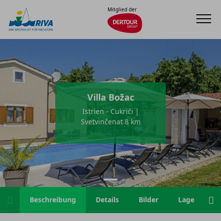
Mitglied der
Villa Božac
Istrien - Cukrići |
Svetvinčenat 8 km
Beschreibung
Details
Bilder
Lage
H