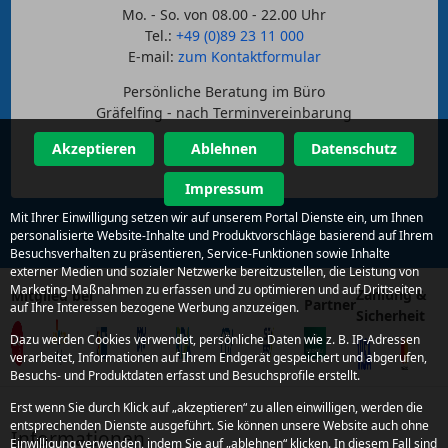
Mo. - So. von 08.00 - 22.00 Uhr
Tel.:
+49 (0)89 23 11 000
E-mail:
zum Kontaktformular
Persönliche Beratung im Büro
Gräfelfing - nach Terminvereinbarung
Akzeptieren
Ablehnen
Datenschutz
Impressum
Mit Ihrer Einwilligung setzen wir auf unserem Portal Dienste ein, um Ihnen
personalisierte Website-Inhalte und Produktvorschläge basierend auf Ihrem
Besuchsverhalten zu präsentieren, Service-Funktionen sowie Inhalte
externer Medien und sozialer Netzwerke bereitzustellen, die Leistung von
Marketing-Maßnahmen zu erfassen und zu optimieren und auf Drittseiten
Zahlung &
Mitglied bei
Partner
auf Ihre Interessen bezogene Werbung anzuzeigen.
Sicherheit
Dazu werden Cookies verwendet, persönliche Daten wie z. B. IP-Adressen
verarbeitet, Informationen auf Ihrem Endgerät gespeichert und abgerufen,
Besuchs- und Produktdaten erfasst und Besuchsprofile erstellt.
Erst wenn Sie durch Klick auf „akzeptieren“ zu allen einwilligen, werden die
entsprechenden Dienste ausgeführt. Sie können unsere Website auch ohne
Informationen
Einwilligung verwenden, indem Sie auf „ablehnen“ klicken. In diesem Fall sind