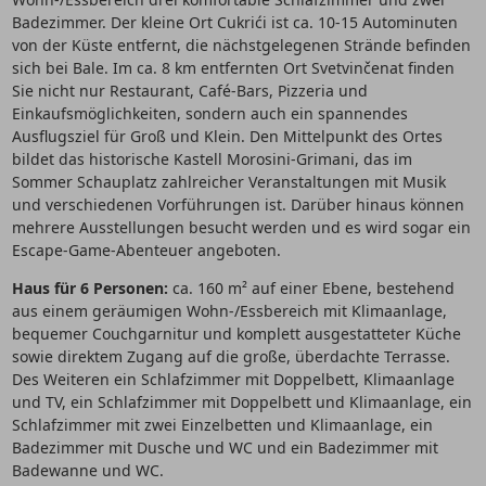
Badezimmer. Der kleine Ort Cukrići ist ca. 10-15 Autominuten
von der Küste entfernt, die nächstgelegenen Strände befinden
sich bei Bale. Im ca. 8 km entfernten Ort Svetvinčenat finden
Sie nicht nur Restaurant, Café-Bars, Pizzeria und
Einkaufsmöglichkeiten, sondern auch ein spannendes
Ausflugsziel für Groß und Klein. Den Mittelpunkt des Ortes
bildet das historische Kastell Morosini-Grimani, das im
Sommer Schauplatz zahlreicher Veranstaltungen mit Musik
und verschiedenen Vorführungen ist. Darüber hinaus können
mehrere Ausstellungen besucht werden und es wird sogar ein
Escape-Game-Abenteuer angeboten.
Haus für 6 Personen:
ca. 160 m² auf einer Ebene, bestehend
aus einem geräumigen Wohn-/Essbereich mit Klimaanlage,
bequemer Couchgarnitur und komplett ausgestatteter Küche
sowie direktem Zugang auf die große, überdachte Terrasse.
Des Weiteren ein Schlafzimmer mit Doppelbett, Klimaanlage
und TV, ein Schlafzimmer mit Doppelbett und Klimaanlage, ein
Schlafzimmer mit zwei Einzelbetten und Klimaanlage, ein
Badezimmer mit Dusche und WC und ein Badezimmer mit
Badewanne und WC.