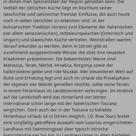
in denen man Spezialitäten der Region genießen kann. Die
Vielfalt der istrischen Küche liegt im Reichtum seiner
Geschichte und zahlreicher fremder Einflüsse, die auch heute
noch in vielen Gerichten zu erkennen sind. In der
kulinarischen Tradition Istriens sind Elemente der italienischen
(vor allem venezianischen), mitteleuropäischen (Österreich und
Ungarn) und slawischen Küche vertreten. Weinstraßen warten
darauf erkundet zu werden, denn in Istrien gibt es
zunehmend ausgezeichnete Winzer, die stolz ihre neuesten
Kreationen präsentieren. Die bekanntesten Weine sind
Malvazija, Teran, Merlot, Hrvatica, Borgonja sowie der
halbtrockene gelbe und rote Muskat. Wer besonderen Wert auf
Ruhe und Erholung legt und auch im Urlaub die Privatsphäre
der eigenen vier Wände genießen möchte, sollte seine Ferien
in einem Ferienhaus im Landesinneren verbringen. Im Hinblick
auf die Landschaft wird das Hinterland von Istrien
international schon lange mit der italienischen Toscana
verglichen. Doch auch der in der Toscana so beliebte
Ferienhaus-Urlaub ist in Istrien möglich. I.D. Riva Tours bietet
eine sorgfältig getroffene Auswahl vom luxuriös eingerichteten
Landhaus mit Swimmingpool über typisch istrische
Natursteinhäuser bis hin zu Landpensionen in alten Kastellen