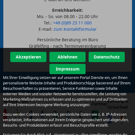
Erreichbarkeit:
Mo. - So. von 08.00 - 22.00 Uhr
Tel.:
+49 (0)89 23 11 000
E-mail:
zum Kontaktformular
Persönliche Beratung im Büro
Gräfelfing - nach Terminvereinbarung
Akzeptieren
Ablehnen
Datenschutz
Impressum
Mit Ihrer Einwilligung setzen wir auf unserem Portal Dienste ein, um Ihnen
personalisierte Website-Inhalte und Produktvorschläge basierend auf Ihrem
Besuchsverhalten zu präsentieren, Service-Funktionen sowie Inhalte
externer Medien und sozialer Netzwerke bereitzustellen, die Leistung von
Marketing-Maßnahmen zu erfassen und zu optimieren und auf Drittseiten
Zahlung &
Mitglied bei
Partner
auf Ihre Interessen bezogene Werbung anzuzeigen.
Sicherheit
Dazu werden Cookies verwendet, persönliche Daten wie z. B. IP-Adressen
verarbeitet, Informationen auf Ihrem Endgerät gespeichert und abgerufen,
Besuchs- und Produktdaten erfasst und Besuchsprofile erstellt.
Erst wenn Sie durch Klick auf „akzeptieren“ zu allen einwilligen, werden die