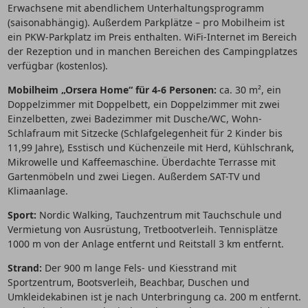
Erwachsene mit abendlichem Unterhaltungsprogramm
(saisonabhängig). Außerdem Parkplätze – pro Mobilheim ist
ein PKW-Parkplatz im Preis enthalten. WiFi-Internet im Bereich
der Rezeption und in manchen Bereichen des Campingplatzes
verfügbar (kostenlos).
Mobilheim „Orsera Home“ für 4-6 Personen:
ca. 30 m², ein
Doppelzimmer mit Doppelbett, ein Doppelzimmer mit zwei
Einzelbetten, zwei Badezimmer mit Dusche/WC, Wohn-
Schlafraum mit Sitzecke (Schlafgelegenheit für 2 Kinder bis
11,99 Jahre), Esstisch und Küchenzeile mit Herd, Kühlschrank,
Mikrowelle und Kaffeemaschine. Überdachte Terrasse mit
Gartenmöbeln und zwei Liegen. Außerdem SAT-TV und
Klimaanlage.
Sport:
Nordic Walking, Tauchzentrum mit Tauchschule und
Vermietung von Ausrüstung, Tretbootverleih. Tennisplätze
1000 m von der Anlage entfernt und Reitstall 3 km entfernt.
Strand:
Der 900 m lange Fels- und Kiesstrand mit
Sportzentrum, Bootsverleih, Beachbar, Duschen und
Umkleidekabinen ist je nach Unterbringung ca. 200 m entfernt.