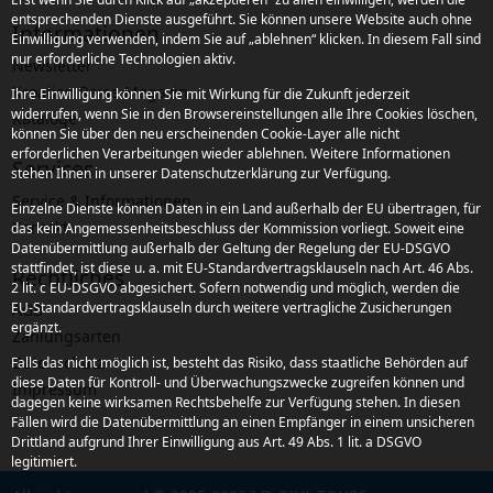
entsprechenden Dienste ausgeführt. Sie können unsere Website auch ohne
Informationen
Einwilligung verwenden, indem Sie auf „ablehnen“ klicken. In diesem Fall sind
nur erforderliche Technologien aktiv.
Newsletter
Kroatien Reise-Magazin
Ihre Einwilligung können Sie mit Wirkung für die Zukunft jederzeit
widerrufen, wenn Sie in den Browsereinstellungen alle Ihre Cookies löschen,
Kataloge
können Sie über den neu erscheinenden Cookie-Layer alle nicht
erforderlichen Verarbeitungen wieder ablehnen. Weitere Informationen
Services
stehen Ihnen in unserer Datenschutzerklärung zur Verfügung.
Service & Informationen
Einzelne Dienste können Daten in ein Land außerhalb der EU übertragen, für
Kontakt
das kein Angemessenheitsbeschluss der Kommission vorliegt. Soweit eine
Datenübermittlung außerhalb der Geltung der Regelung der EU-DSGVO
stattfindet, ist diese u. a. mit EU-Standardvertragsklauseln nach Art. 46 Abs.
Rechtliches
2 lit. c EU-DSGVO abgesichert. Sofern notwendig und möglich, werden die
EU-Standardvertragsklauseln durch weitere vertragliche Zusicherungen
AGB
ergänzt.
Zahlungsarten
Datenschutz
Falls das nicht möglich ist, besteht das Risiko, dass staatliche Behörden auf
diese Daten für Kontroll- und Überwachungszwecke zugreifen können und
Impressum
dagegen keine wirksamen Rechtsbehelfe zur Verfügung stehen. In diesen
Fällen wird die Datenübermittlung an einen Empfänger in einem unsicheren
Drittland aufgrund Ihrer Einwilligung aus Art. 49 Abs. 1 lit. a DSGVO
legitimiert.