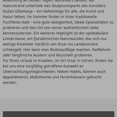
Abkühlung an heißen Tagen. Besonders beliebt: der
Naturstrand unterhalb des Skulpturenparks des Künstlers
Dušan Džamonja – ein Geheimtipp für alle, die Kunst und
Natur lieben. Im Sommer finden in Vrsar traditionelle
Fischfeste statt – eine gute Gelegenheit, lokale Spezialitäten zu
probieren und den Ort von seiner authentischen Seite
kennenzulernen. Ein weiteres Highlight ist der spektakuläre
Limski-Kanal, ein fjordähnliches Naturwunder, das sich nur
wenige Kilometer nördlich von Vrsar ins Landesinnere
schlängelt. Hier kann man Bootsausflüge machen, Radfahren
oder fangfrische Austern und Muscheln probieren.
Für Ihren Urlaub in Kroatien, im Ort Vrsar in Istrien, finden Sie
bei uns eine sorgfältig getroffene Auswahl an
Übernachtungsmöglichkeiten. Neben Hotels, können auch
Appartements, Mobilheime und Ferienhäusern gebucht
werden.