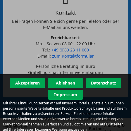
Kontakt
Bei Fragen können Sie sich gerne per Telefon oder per
E-Mail an uns wenden.
Erreichbarkeit:
Mo. - So. von 08.00 - 22.00 Uhr
Tel.:
+49 (0)89 23 11 000
E-mail:
zum Kontaktformular
Persönliche Beratung im Büro
Gräfelfing - nach Terminvereinbarung
Akzeptieren
Ablehnen
Datenschutz
Impressum
Mit Ihrer Einwilligung setzen wir auf unserem Portal Dienste ein, um Ihnen
personalisierte Website-Inhalte und Produktvorschläge basierend auf Ihrem
Besuchsverhalten zu präsentieren, Service-Funktionen sowie Inhalte
externer Medien und sozialer Netzwerke bereitzustellen, die Leistung von
Marketing-Maßnahmen zu erfassen und zu optimieren und auf Drittseiten
Zahlung &
Mitglied bei
Partner
auf Ihre Interessen bezogene Werbung anzuzeigen.