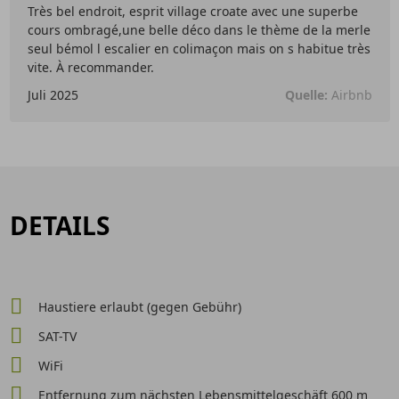
Très bel endroit, esprit village croate avec une superbe
cours ombragé,une belle déco dans le thème de la merle
seul bémol l escalier en colimaçon mais on s habitue très
vite. À recommander.
Juli 2025
Quelle:
Airbnb
DETAILS
Haustiere erlaubt (gegen Gebühr)
SAT-TV
WiFi
Entfernung zum nächsten Lebensmittelgeschäft 600 m