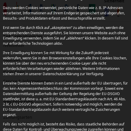
Sicherheit
Dazu werden Cookies verwendet, persönliche Daten wie z. B. IP-Adressen
verarbeitet, Informationen auf Ihrem Endgerät gespeichert und abgerufen,
Besuchs- und Produktdaten erfasst und Besuchsprofile erstellt.
Erst wenn Sie durch Klick auf „akzeptieren“ zu allen einwilligen, werden die
entsprechenden Dienste ausgeführt. Sie können unsere Website auch ohne
Informationen
Einwilligung verwenden, indem Sie auf „ablehnen“ klicken. In diesem Fall sind
nur erforderliche Technologien aktiv.
Newsletter
Kroatien Reise-Magazin
Ihre Einwilligung können Sie mit Wirkung für die Zukunft jederzeit
widerrufen, wenn Sie in den Browsereinstellungen alle Ihre Cookies löschen,
Kataloge
können Sie über den neu erscheinenden Cookie-Layer alle nicht
erforderlichen Verarbeitungen wieder ablehnen. Weitere Informationen
Services
stehen Ihnen in unserer Datenschutzerklärung zur Verfügung.
Service & Informationen
Einzelne Dienste können Daten in ein Land außerhalb der EU übertragen, für
Kontakt
das kein Angemessenheitsbeschluss der Kommission vorliegt. Soweit eine
Datenübermittlung außerhalb der Geltung der Regelung der EU-DSGVO
stattfindet, ist diese u. a. mit EU-Standardvertragsklauseln nach Art. 46 Abs.
Rechtliches
2 lit. c EU-DSGVO abgesichert. Sofern notwendig und möglich, werden die
EU-Standardvertragsklauseln durch weitere vertragliche Zusicherungen
AGB
ergänzt.
Zahlungsarten
Datenschutz
Falls das nicht möglich ist, besteht das Risiko, dass staatliche Behörden auf
diese Daten für Kontroll- und Überwachungszwecke zugreifen können und