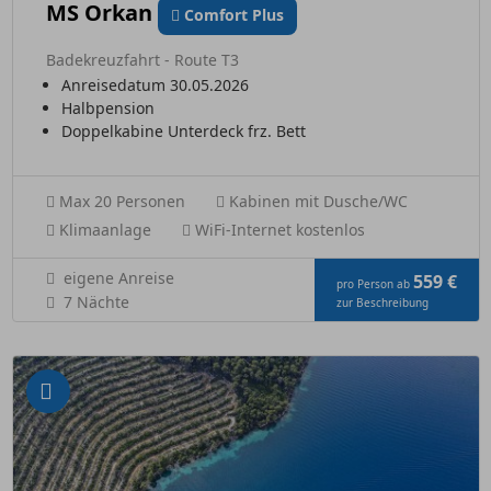
MS Orkan
Comfort Plus
Badekreuzfahrt - Route T3
Anreisedatum 30.05.2026
Halbpension
Doppelkabine Unterdeck frz. Bett
Max 20 Personen
Kabinen mit Dusche/WC
Klimaanlage
WiFi-Internet kostenlos
eigene Anreise
559 €
pro Person ab
7 Nächte
zur Beschreibung