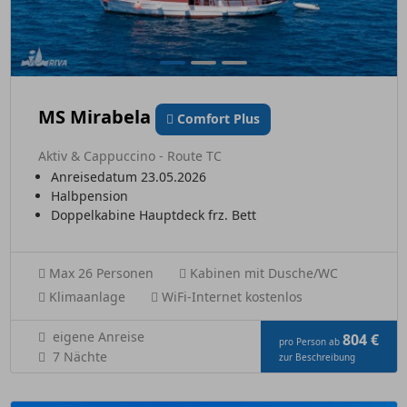
MS Mirabela
Comfort Plus
Aktiv & Cappuccino - Route TC
Anreisedatum 23.05.2026
Halbpension
Doppelkabine Hauptdeck frz. Bett
Max 26 Personen
Kabinen mit Dusche/WC
Klimaanlage
WiFi-Internet kostenlos
eigene Anreise
804 €
pro Person ab
7 Nächte
zur Beschreibung