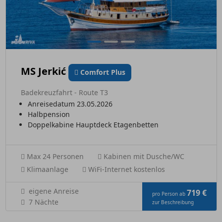
MS Jerkić
Comfort Plus
Badekreuzfahrt - Route T3
Anreisedatum 23.05.2026
Halbpension
Doppelkabine Hauptdeck Etagenbetten
Max 24 Personen
Kabinen mit Dusche/WC
Klimaanlage
WiFi-Internet kostenlos
eigene Anreise
719 €
pro Person ab
7 Nächte
zur Beschreibung