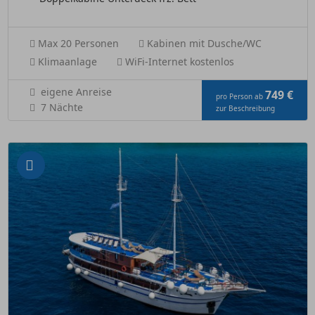
Max 20 Personen
Kabinen mit Dusche/WC
Klimaanlage
WiFi-Internet kostenlos
eigene Anreise
749 €
pro Person ab
7 Nächte
zur Beschreibung