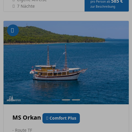
585 €
pro Person ab
7 Nächte
zur Beschreibung
MS Orkan
Comfort Plus
- Route TF