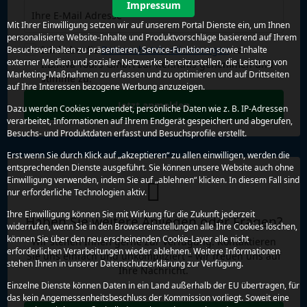
Impressum
Ihre E-Mail Adresse
Mit Ihrer Einwilligung setzen wir auf unserem Portal Dienste ein, um Ihnen
personalisierte Website-Inhalte und Produktvorschläge basierend auf Ihrem
Ich habe die
Datenschutzbestimmungen
von
Besuchsverhalten zu präsentieren, Service-Funktionen sowie Inhalte
externer Medien und sozialer Netzwerke bereitzustellen, die Leistung von
I.D.Riva Tours GmbH zur Kenntnis genommen und
Marketing-Maßnahmen zu erfassen und zu optimieren und auf Drittseiten
stimme zu.
auf Ihre Interessen bezogene Werbung anzuzeigen.
Jetzt anmelden
Dazu werden Cookies verwendet, persönliche Daten wie z. B. IP-Adressen
verarbeitet, Informationen auf Ihrem Endgerät gespeichert und abgerufen,
Besuchs- und Produktdaten erfasst und Besuchsprofile erstellt.
Erst wenn Sie durch Klick auf „akzeptieren“ zu allen einwilligen, werden die
entsprechenden Dienste ausgeführt. Sie können unsere Website auch ohne
Einwilligung verwenden, indem Sie auf „ablehnen“ klicken. In diesem Fall sind
nur erforderliche Technologien aktiv.
Ihre Einwilligung können Sie mit Wirkung für die Zukunft jederzeit
Haben Sie weitere Anliegen oder Fragen?
widerrufen, wenn Sie in den Browsereinstellungen alle Ihre Cookies löschen,
können Sie über den neu erscheinenden Cookie-Layer alle nicht
Wir stehen Ihnen gerne zur Verfügung. Kontaktieren
erforderlichen Verarbeitungen wieder ablehnen. Weitere Informationen
Sie uns einfach und unkompliziert – wir freuen uns auf
stehen Ihnen in unserer Datenschutzerklärung zur Verfügung.
Ihre Nachricht.
Einzelne Dienste können Daten in ein Land außerhalb der EU übertragen, für
das kein Angemessenheitsbeschluss der Kommission vorliegt. Soweit eine