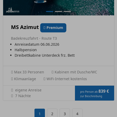
MS Azimut
Premium
Badekreuzfahrt - Route T3
Anreisedatum 06.06.2026
Halbpension
Dreibettkabine Unterdeck frz. Bett
Max 33 Personen
Kabinen mit Dusche/WC
Klimaanlage
WiFi-Internet kostenlos
eigene Anreise
839 €
pro Person ab
7 Nächte
zur Beschreibung
1
2
3
4