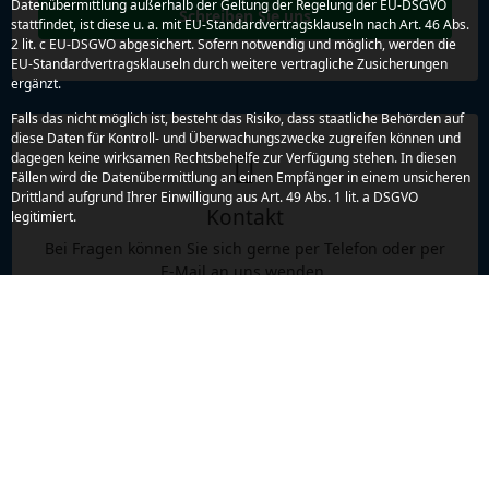
Datenübermittlung außerhalb der Geltung der Regelung der EU-DSGVO
Schreiben Sie uns
stattfindet, ist diese u. a. mit EU-Standardvertragsklauseln nach Art. 46 Abs.
2 lit. c EU-DSGVO abgesichert. Sofern notwendig und möglich, werden die
EU-Standardvertragsklauseln durch weitere vertragliche Zusicherungen
ergänzt.
Falls das nicht möglich ist, besteht das Risiko, dass staatliche Behörden auf
diese Daten für Kontroll- und Überwachungszwecke zugreifen können und
dagegen keine wirksamen Rechtsbehelfe zur Verfügung stehen. In diesen
Fällen wird die Datenübermittlung an einen Empfänger in einem unsicheren
Drittland aufgrund Ihrer Einwilligung aus Art. 49 Abs. 1 lit. a DSGVO
Kontakt
legitimiert.
Bei Fragen können Sie sich gerne per Telefon oder per
E-Mail an uns wenden.
Erreichbarkeit:
Mo. - So. von 08.00 - 22.00 Uhr
Tel.:
+49 (0)89 23 11 000
E-mail:
zum Kontaktformular
Persönliche Beratung im Büro
Gräfelfing - nach Terminvereinbarung