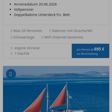
Anreisedatum 20.06.2026
Vollpension
Doppelkabine Unterdeck frz. Bett
Max 20 Personen
Kabinen mit Dusche/WC
Klimaanlage
WiFi-Internet kostenlos
eigene Anreise
695 €
pro Person ab
7 Nächte
zur Beschreibung