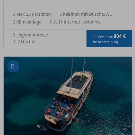
Max 28 Personen
Kabinen mit Dusche/WC
Klimaanlage
WiFi-Internet kostenlos
eigene Anreise
804 €
pro Person ab
7 Nächte
zur Beschreibung