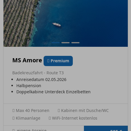
MS Amore
Premium
Badekreuzfahrt - Route T3
Anreisedatum 02.05.2026
Halbpension
Doppelkabine Unterdeck Einzelbetten
Max 40 Personen
Kabinen mit Dusche/WC
Klimaanlage
WiFi-Internet kostenlos
eigene Anreise