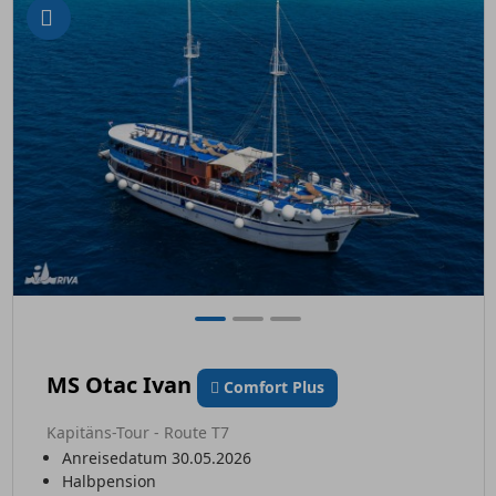
MS Otac Ivan
Comfort Plus
Kapitäns-Tour - Route T7
Anreisedatum 30.05.2026
Halbpension