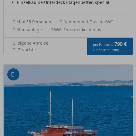
Einzelkabine Unterdeck Etagenbetten special
Max 35 Personen
Kabinen mit Dusche/WC
Klimaanlage
WiFi-Internet kostenlos
eigene Anreise
799 €
pro Person ab
7 Nächte
zur Beschreibung