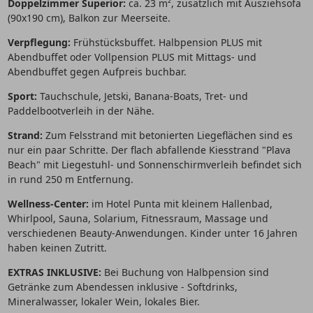
Doppelzimmer Superior:
ca. 23 m², zusätzlich mit Ausziehsofa
(90x190 cm), Balkon zur Meerseite.
Verpflegung:
Frühstücksbuffet. Halbpension PLUS mit
Abendbuffet oder Vollpension PLUS mit Mittags- und
Abendbuffet gegen Aufpreis buchbar.
Sport:
Tauchschule, Jetski, Banana-Boats, Tret- und
Paddelbootverleih in der Nähe.
Strand:
Zum Felsstrand mit betonierten Liegeflächen sind es
nur ein paar Schritte. Der flach abfallende Kiesstrand "Plava
Beach" mit Liegestuhl- und Sonnenschirmverleih befindet sich
in rund 250 m Entfernung.
Wellness-Center:
im Hotel Punta mit kleinem Hallenbad,
Whirlpool, Sauna, Solarium, Fitnessraum, Massage und
verschiedenen Beauty-Anwendungen. Kinder unter 16 Jahren
haben keinen Zutritt.
EXTRAS INKLUSIVE:
Bei Buchung von Halbpension sind
Getränke zum Abendessen inklusive - Softdrinks,
Mineralwasser, lokaler Wein, lokales Bier.