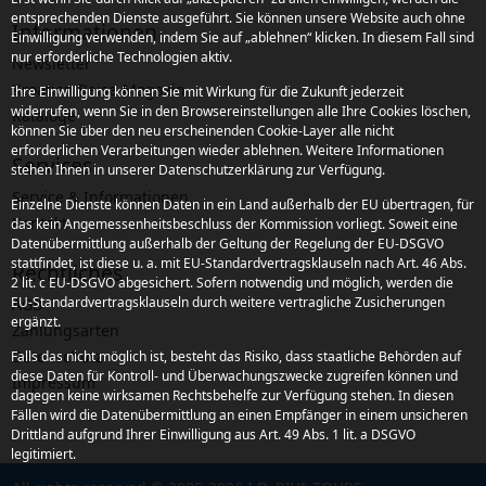
entsprechenden Dienste ausgeführt. Sie können unsere Website auch ohne
Informationen
Einwilligung verwenden, indem Sie auf „ablehnen“ klicken. In diesem Fall sind
nur erforderliche Technologien aktiv.
Newsletter
Kroatien Reise-Magazin
Ihre Einwilligung können Sie mit Wirkung für die Zukunft jederzeit
widerrufen, wenn Sie in den Browsereinstellungen alle Ihre Cookies löschen,
Kataloge
können Sie über den neu erscheinenden Cookie-Layer alle nicht
erforderlichen Verarbeitungen wieder ablehnen. Weitere Informationen
Services
stehen Ihnen in unserer Datenschutzerklärung zur Verfügung.
Service & Informationen
Einzelne Dienste können Daten in ein Land außerhalb der EU übertragen, für
Kontakt
das kein Angemessenheitsbeschluss der Kommission vorliegt. Soweit eine
Datenübermittlung außerhalb der Geltung der Regelung der EU-DSGVO
stattfindet, ist diese u. a. mit EU-Standardvertragsklauseln nach Art. 46 Abs.
Rechtliches
2 lit. c EU-DSGVO abgesichert. Sofern notwendig und möglich, werden die
EU-Standardvertragsklauseln durch weitere vertragliche Zusicherungen
AGB
ergänzt.
Zahlungsarten
Datenschutz
Falls das nicht möglich ist, besteht das Risiko, dass staatliche Behörden auf
diese Daten für Kontroll- und Überwachungszwecke zugreifen können und
Impressum
dagegen keine wirksamen Rechtsbehelfe zur Verfügung stehen. In diesen
Fällen wird die Datenübermittlung an einen Empfänger in einem unsicheren
Drittland aufgrund Ihrer Einwilligung aus Art. 49 Abs. 1 lit. a DSGVO
legitimiert.