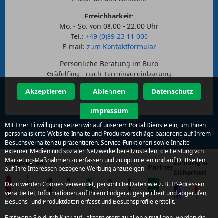
Erreichbarkeit:
Mo. - So. von 08.00 - 22.00 Uhr
Tel.:
+49 (0)89 23 11 000
E-mail:
zum Kontaktformular
Persönliche Beratung im Büro
Gräfelfing - nach Terminvereinbarung
Akzeptieren
Ablehnen
Datenschutz
Impressum
Mit Ihrer Einwilligung setzen wir auf unserem Portal Dienste ein, um Ihnen
personalisierte Website-Inhalte und Produktvorschläge basierend auf Ihrem
Besuchsverhalten zu präsentieren, Service-Funktionen sowie Inhalte
externer Medien und sozialer Netzwerke bereitzustellen, die Leistung von
Marketing-Maßnahmen zu erfassen und zu optimieren und auf Drittseiten
Zahlung &
Mitglied bei
Partner
auf Ihre Interessen bezogene Werbung anzuzeigen.
Sicherheit
Dazu werden Cookies verwendet, persönliche Daten wie z. B. IP-Adressen
verarbeitet, Informationen auf Ihrem Endgerät gespeichert und abgerufen,
Besuchs- und Produktdaten erfasst und Besuchsprofile erstellt.
Erst wenn Sie durch Klick auf „akzeptieren“ zu allen einwilligen, werden die