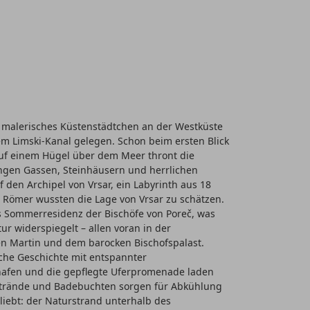
ein malerisches Küstenstädtchen an der Westküste
em Limski-Kanal gelegen. Schon beim ersten Blick
. Auf einem Hügel über dem Meer thront die
 engen Gassen, Steinhäusern und herrlichen
f den Archipel von Vrsar, ein Labyrinth aus 18
en Römer wussten die Lage von Vrsar zu schätzen.
als Sommerresidenz der Bischöfe von Poreč, was
ur widerspiegelt – allen voran in der
en Martin und dem barocken Bischofspalast.
iche Geschichte mit entspannter
afen und die gepflegte Uferpromenade laden
 Strände und Badebuchten sorgen für Abkühlung
iebt: der Naturstrand unterhalb des