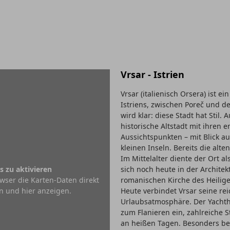
Vrsar - Istrien
Vrsar (italienisch Orsera) ist 
Istriens, zwischen Poreč und d
wird klar: diese Stadt hat Stil
historische Altstadt mit ihren
Aussichtspunkten – mit Blick au
kleinen Inseln. Bereits die alt
Im Mittelalter diente der Ort 
s zu aktivieren
sich noch heute in der Architekt
wser die Karten-Daten direkt
romanischen Kirche des Heilig
n und hier anzeigen.
Heute verbindet Vrsar seine re
Urlaubsatmosphäre. Der Yachth
zum Flanieren ein, zahlreiche
an heißen Tagen. Besonders bel