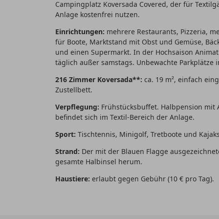
Campingplatz Koversada Covered, der für Textilgä
Anlage kostenfrei nutzen.
Einrichtungen:
mehrere Restaurants, Pizzeria, me
für Boote, Marktstand mit Obst und Gemüse, Bäcke
und einen Supermarkt. In der Hochsaison Anima
täglich außer samstags. Unbewachte Parkplätze in
216 Zimmer Koversada**:
ca. 19 m², einfach ein
Zustellbett.
Verpflegung:
Frühstücksbuffet. Halbpension mit 
befindet sich im Textil-Bereich der Anlage.
Sport:
Tischtennis, Minigolf, Tretboote und Kajak
Strand:
Der mit der Blauen Flagge ausgezeichnete
gesamte Halbinsel herum.
Haustiere:
erlaubt gegen Gebühr (10 € pro Tag).