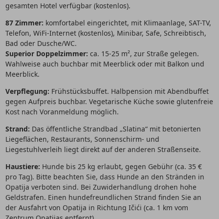
gesamten Hotel verfügbar (kostenlos).
87 Zimmer:
komfortabel eingerichtet, mit Klimaanlage, SAT-TV,
Telefon, WiFi-Internet (kostenlos), Minibar, Safe, Schreibtisch,
Bad oder Dusche/WC.
Superior Doppelzimmer:
ca. 15-25 m², zur Straße gelegen.
Wahlweise auch buchbar mit Meerblick oder mit Balkon und
Meerblick.
Verpflegung:
Frühstücksbuffet. Halbpension mit Abendbuffet
gegen Aufpreis buchbar. Vegetarische Küche sowie glutenfreie
Kost nach Voranmeldung möglich.
Strand:
Das öffentliche Strandbad „Slatina“ mit betonierten
Liegeflächen, Restaurants, Sonnenschirm- und
Liegestuhlverleih liegt direkt auf der anderen Straßenseite.
Haustiere:
Hunde bis 25 kg erlaubt, gegen Gebühr (ca. 35 €
pro Tag). Bitte beachten Sie, dass Hunde an den Stränden in
Opatija verboten sind. Bei Zuwiderhandlung drohen hohe
Geldstrafen. Einen hundefreundlichen Strand finden Sie an
der Ausfahrt von Opatija in Richtung Ičići (ca. 1 km vom
Zentrum Opatijas entfernt).