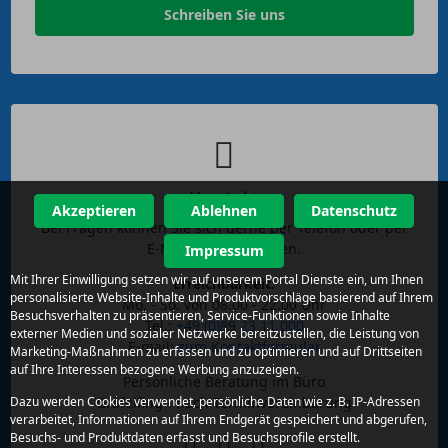
Schreiben Sie uns
Kontakt
Akzeptieren
Ablehnen
Datenschutz
Bei Fragen können Sie sich gerne per Telefon oder per
E-Mail an uns wenden.
Impressum
Mit Ihrer Einwilligung setzen wir auf unserem Portal Dienste ein, um Ihnen
Erreichbarkeit:
personalisierte Website-Inhalte und Produktvorschläge basierend auf Ihrem
Mo. - So. von 08.00 - 22.00 Uhr
Besuchsverhalten zu präsentieren, Service-Funktionen sowie Inhalte
Tel.:
+49 (0)89 23 11 000
externer Medien und sozialer Netzwerke bereitzustellen, die Leistung von
E-mail:
zum Kontaktformular
Marketing-Maßnahmen zu erfassen und zu optimieren und auf Drittseiten
auf Ihre Interessen bezogene Werbung anzuzeigen.
Persönliche Beratung im Büro
Dazu werden Cookies verwendet, persönliche Daten wie z. B. IP-Adressen
Gräfelfing - nach Terminvereinbarung
verarbeitet, Informationen auf Ihrem Endgerät gespeichert und abgerufen,
Besuchs- und Produktdaten erfasst und Besuchsprofile erstellt.