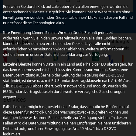
Erst wenn Sie durch Klick auf „akzeptieren“ zu allen einwilligen, werden die
entsprechenden Dienste ausgeführt. Sie können unsere Website auch ohne
Einwilligung verwenden, indem Sie auf „ablehnen“ klicken. In diesem Fall sind
nur erforderliche Technologien aktiv.
Ihre Einwilligung können Sie mit Wirkung für die Zukunft jederzeit
widerrufen, wenn Sie in den Browsereinstellungen alle Ihre Cookies löschen,
Zahlung &
Mitglied bei
können Sie über den neu erscheinenden Cookie-Layer alle nicht
Partner
Sicherheit
erforderlichen Verarbeitungen wieder ablehnen. Weitere Informationen
stehen Ihnen in unserer Datenschutzerklärung zur Verfügung.
Einzelne Dienste können Daten in ein Land außerhalb der EU übertragen, für
das kein Angemessenheitsbeschluss der Kommission vorliegt. Soweit eine
Datenübermittlung außerhalb der Geltung der Regelung der EU-DSGVO
stattfindet, ist diese u. a. mit EU-Standardvertragsklauseln nach Art. 46 Abs.
Informationen
2 lit. c EU-DSGVO abgesichert. Sofern notwendig und möglich, werden die
EU-Standardvertragsklauseln durch weitere vertragliche Zusicherungen
ergänzt.
Services
Falls das nicht möglich ist, besteht das Risiko, dass staatliche Behörden auf
diese Daten für Kontroll- und Überwachungszwecke zugreifen können und
Rechtliches
dagegen keine wirksamen Rechtsbehelfe zur Verfügung stehen. In diesen
Fällen wird die Datenübermittlung an einen Empfänger in einem unsicheren
Drittland aufgrund Ihrer Einwilligung aus Art. 49 Abs. 1 lit. a DSGVO
legitimiert.