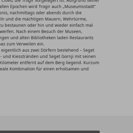
Čiovo, die Trogir vorgelagert ist. Aufgrund seiner
llen Epochen wird Trogir auch „Museumsstadt“
ebnis, nachmittags oder abends durch die
ln und die mächtigen Mauern, Wehrtürme,
zu bestaunen oder hin und wieder einfach mal
zu werfen. Nach einem Besuch der Museen,
en und alten Bibliotheken laden Restaurants
as zum Verweilen ein.
, eigentlich aus zwei Dörfern bestehend – Seget
s- und Kiesstränden und Seget Gornji mit seinen
 Kilometer entfernt auf dem Berg liegend. Kurzum
ideale Kombination für einen erholsamen und