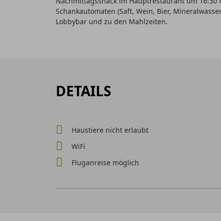
Nachmittagssnack im Hauptrestaurant um 16:30 Uh
Schankautomaten (Saft, Wein, Bier, Mineralwasser
Lobbybar und zu den Mahlzeiten.
DETAILS
Haustiere nicht erlaubt
WiFi
Fluganreise möglich