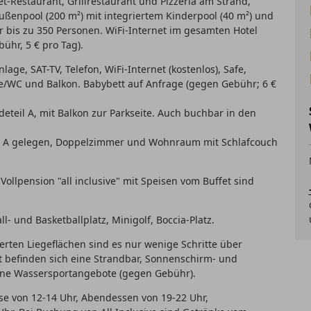
et-Restaurant, Grillrestaurant und Pizzeria am Strand,
ußenpool (200 m²) mit integriertem Kinderpool (40 m²) und
ür bis zu 350 Personen. WiFi-Internet im gesamten Hotel
ühr, 5 € pro Tag).
age, SAT-TV, Telefon, WiFi-Internet (kostenlos), Safe,
e/WC und Balkon. Babybett auf Anfrage (gegen Gebühr; 6 €
eteil A, mit Balkon zur Parkseite. Auch buchbar in den
il A gelegen, Doppelzimmer und Wohnraum mit Schlafcouch
ollpension "all inclusive" mit Speisen vom Buffet sind
- und Basketballplatz, Minigolf, Boccia-Platz.
rten Liegeflächen sind es nur wenige Schritte über
 befinden sich eine Strandbar, Sonnenschirm- und
ene Wassersportangebote (gegen Gebühr).
se von 12-14 Uhr, Abendessen von 19-22 Uhr,