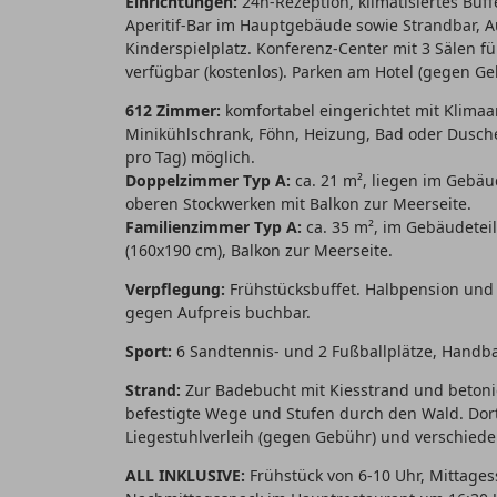
Einrichtungen:
24h-Rezeption, klimatisiertes Buff
Aperitif-Bar im Hauptgebäude sowie Strandbar, A
Kinderspielplatz. Konferenz-Center mit 3 Sälen f
verfügbar (kostenlos). Parken am Hotel (gegen Geb
612 Zimmer:
komfortabel eingerichtet mit Klimaanl
Minikühlschrank, Föhn, Heizung, Bad oder Dusch
pro Tag) möglich.
Doppelzimmer Typ A:
ca. 21 m², liegen im Gebäud
oberen Stockwerken mit Balkon zur Meerseite.
Familienzimmer Typ A:
ca. 35 m², im Gebäudete
(160x190 cm), Balkon zur Meerseite.
Verpflegung:
Frühstücksbuffet. Halbpension und V
gegen Aufpreis buchbar.
Sport:
6 Sandtennis- und 2 Fußballplätze, Handball
Strand:
Zur Badebucht mit Kiesstrand und betonie
befestigte Wege und Stufen durch den Wald. Dort
Liegestuhlverleih (gegen Gebühr) und verschied
ALL INKLUSIVE:
Frühstück von 6-10 Uhr, Mittages