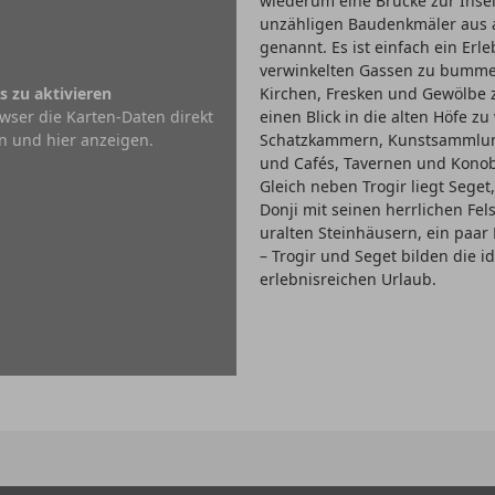
wiederum eine Brücke zur Insel 
unzähligen Baudenkmäler aus a
genannt. Es ist einfach ein Erl
verwinkelten Gassen zu bumme
s zu aktivieren
Kirchen, Fresken und Gewölbe 
wser die Karten-Daten direkt
einen Blick in die alten Höfe 
n und hier anzeigen.
Schatzkammern, Kunstsammlung
und Cafés, Tavernen und Konob
Gleich neben Trogir liegt Seget
Donji mit seinen herrlichen Fel
uralten Steinhäusern, ein paar
– Trogir und Seget bilden die 
erlebnisreichen Urlaub.