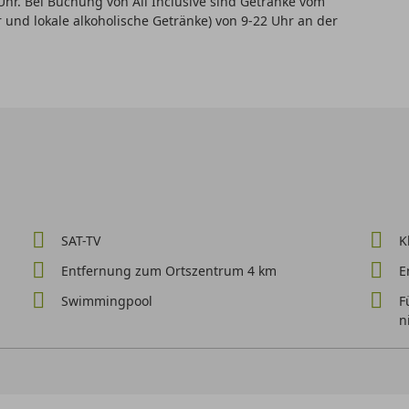
r. Bei Buchung von All Inclusive sind Getränke vom
 und lokale alkoholische Getränke) von 9-22 Uhr an der
SAT-TV
K
Entfernung zum Ortszentrum 4 km
E
Swimmingpool
F
n