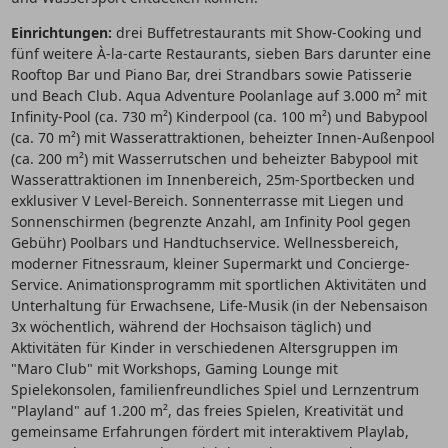
Einrichtungen:
drei Buffetrestaurants mit Show-Cooking und
fünf weitere À-la-carte Restaurants, sieben Bars darunter eine
Rooftop Bar und Piano Bar, drei Strandbars sowie Patisserie
und Beach Club. Aqua Adventure Poolanlage auf 3.000 m² mit
Infinity-Pool (ca. 730 m²) Kinderpool (ca. 100 m²) und Babypool
(ca. 70 m²) mit Wasserattraktionen, beheizter Innen-Außenpool
(ca. 200 m²) mit Wasserrutschen und beheizter Babypool mit
Wasserattraktionen im Innenbereich, 25m-Sportbecken und
exklusiver V Level-Bereich. Sonnenterrasse mit Liegen und
Sonnenschirmen (begrenzte Anzahl, am Infinity Pool gegen
Gebühr) Poolbars und Handtuchservice. Wellnessbereich,
moderner Fitnessraum, kleiner Supermarkt und Concierge-
Service. Animationsprogramm mit sportlichen Aktivitäten und
Unterhaltung für Erwachsene, Life-Musik (in der Nebensaison
3x wöchentlich, während der Hochsaison täglich) und
Aktivitäten für Kinder in verschiedenen Altersgruppen im
"Maro Club" mit Workshops, Gaming Lounge mit
Spielekonsolen, familienfreundliches Spiel und Lernzentrum
"Playland" auf 1.200 m², das freies Spielen, Kreativität und
gemeinsame Erfahrungen fördert mit interaktivem Playlab,