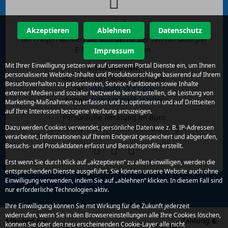
Kontakt
Akzeptieren
Ablehnen
Datenschutz
Bei Fragen können Sie sich gerne per Telefon oder per
E-Mail an uns wenden.
Impressum
Mit Ihrer Einwilligung setzen wir auf unserem Portal Dienste ein, um Ihnen
Erreichbarkeit:
personalisierte Website-Inhalte und Produktvorschläge basierend auf Ihrem
Mo. - So. von 08.00 - 22.00 Uhr
Besuchsverhalten zu präsentieren, Service-Funktionen sowie Inhalte
Tel.:
+49 (0)89 23 11 000
externer Medien und sozialer Netzwerke bereitzustellen, die Leistung von
E-mail:
zum Kontaktformular
Marketing-Maßnahmen zu erfassen und zu optimieren und auf Drittseiten
auf Ihre Interessen bezogene Werbung anzuzeigen.
Persönliche Beratung im Büro
Gräfelfing - nach Terminvereinbarung
Dazu werden Cookies verwendet, persönliche Daten wie z. B. IP-Adressen
verarbeitet, Informationen auf Ihrem Endgerät gespeichert und abgerufen,
Besuchs- und Produktdaten erfasst und Besuchsprofile erstellt.
Erst wenn Sie durch Klick auf „akzeptieren“ zu allen einwilligen, werden die
entsprechenden Dienste ausgeführt. Sie können unsere Website auch ohne
Einwilligung verwenden, indem Sie auf „ablehnen“ klicken. In diesem Fall sind
nur erforderliche Technologien aktiv.
Ihre Einwilligung können Sie mit Wirkung für die Zukunft jederzeit
widerrufen, wenn Sie in den Browsereinstellungen alle Ihre Cookies löschen,
Zahlung &
Mitglied bei
können Sie über den neu erscheinenden Cookie-Layer alle nicht
Partner