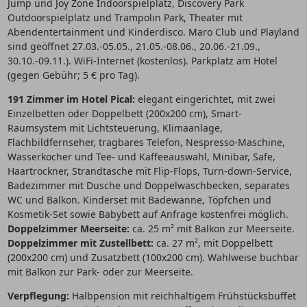
Jump und Joy Zone Indoorspielplatz, Discovery Park
Outdoorspielplatz und Trampolin Park, Theater mit
Abendentertainment und Kinderdisco. Maro Club und Playland
sind geöffnet 27.03.-05.05., 21.05.-08.06., 20.06.-21.09.,
30.10.-09.11.). WiFi-Internet (kostenlos). Parkplatz am Hotel
(gegen Gebühr; 5 € pro Tag).
191 Zimmer im Hotel Pical:
elegant eingerichtet, mit zwei
Einzelbetten oder Doppelbett (200x200 cm), Smart-
Raumsystem mit Lichtsteuerung, Klimaanlage,
Flachbildfernseher, tragbares Telefon, Nespresso-Maschine,
Wasserkocher und Tee- und Kaffeeauswahl, Minibar, Safe,
Haartrockner, Strandtasche mit Flip-Flops, Turn-down-Service,
Badezimmer mit Dusche und Doppelwaschbecken, separates
WC und Balkon. Kinderset mit Badewanne, Töpfchen und
Kosmetik-Set sowie Babybett auf Anfrage kostenfrei möglich.
Doppelzimmer Meerseite:
ca. 25 m² mit Balkon zur Meerseite.
Doppelzimmer mit Zustellbett:
ca. 27 m², mit Doppelbett
(200x200 cm) und Zusatzbett (100x200 cm). Wahlweise buchbar
mit Balkon zur Park- oder zur Meerseite.
Verpflegung:
Halbpension mit reichhaltigem Frühstücksbuffet