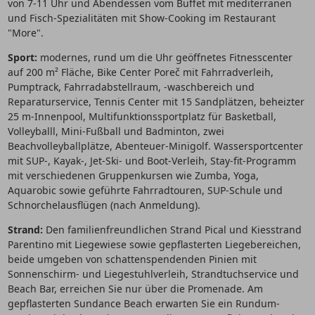
von 7-11 Uhr und Abendessen vom Buffet mit mediterranen
und Fisch-Spezialitäten mit Show-Cooking im Restaurant
"More".
Sport:
modernes, rund um die Uhr geöffnetes Fitnesscenter
auf 200 m² Fläche, Bike Center Poreč mit Fahrradverleih,
Pumptrack, Fahrradabstellraum, -waschbereich und
Reparaturservice, Tennis Center mit 15 Sandplätzen, beheizter
25 m-Innenpool, Multifunktionssportplatz für Basketball,
Volleyballl, Mini-Fußball und Badminton, zwei
Beachvolleyballplätze, Abenteuer-Minigolf. Wassersportcenter
mit SUP-, Kayak-, Jet-Ski- und Boot-Verleih, Stay-fit-Programm
mit verschiedenen Gruppenkursen wie Zumba, Yoga,
Aquarobic sowie geführte Fahrradtouren, SUP-Schule und
Schnorchelausflügen (nach Anmeldung).
Strand:
Den familienfreundlichen Strand Pical und Kiesstrand
Parentino mit Liegewiese sowie gepflasterten Liegebereichen,
beide umgeben von schattenspendenden Pinien mit
Sonnenschirm- und Liegestuhlverleih, Strandtuchservice und
Beach Bar, erreichen Sie nur über die Promenade. Am
gepflasterten Sundance Beach erwarten Sie ein Rundum-