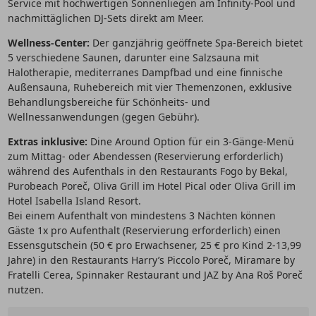
Service mit hochwertigen Sonnenliegen am Infinity-Pool und
nachmittäglichen DJ-Sets direkt am Meer.
Wellness-Center:
Der ganzjährig geöffnete Spa-Bereich bietet
5 verschiedene Saunen, darunter eine Salzsauna mit
Halotherapie, mediterranes Dampfbad und eine finnische
Außensauna, Ruhebereich mit vier Themenzonen, exklusive
Behandlungsbereiche für Schönheits- und
Wellnessanwendungen (gegen Gebühr).
Extras inklusive:
Dine Around Option für ein 3-Gänge-Menü
zum Mittag- oder Abendessen (Reservierung erforderlich)
während des Aufenthals in den Restaurants Fogo by Bekal,
Purobeach Poreč, Oliva Grill im Hotel Pical oder Oliva Grill im
Hotel Isabella Island Resort.
Bei einem Aufenthalt von mindestens 3 Nächten können
Gäste 1x pro Aufenthalt (Reservierung erforderlich) einen
Essensgutschein (50 € pro Erwachsener, 25 € pro Kind 2-13,99
Jahre) in den Restaurants Harry’s Piccolo Poreč, Miramare by
Fratelli Cerea, Spinnaker Restaurant und JAZ by Ana Roš Poreč
nutzen.