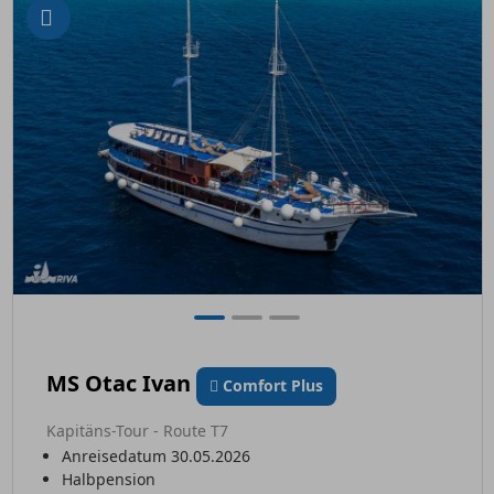
MS Otac Ivan
Comfort Plus
Kapitäns-Tour - Route T7
Anreisedatum 30.05.2026
Halbpension