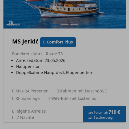
MS Jerkić
Comfort Plus
Badekreuzfahrt - Route T3
Anreisedatum 23.05.2026
Halbpension
Doppelkabine Hauptdeck Etagenbetten
Max 24 Personen
Kabinen mit Dusche/WC
Klimaanlage
WiFi-Internet kostenlos
eigene Anreise
719 €
pro Person ab
7 Nächte
zur Beschreibung