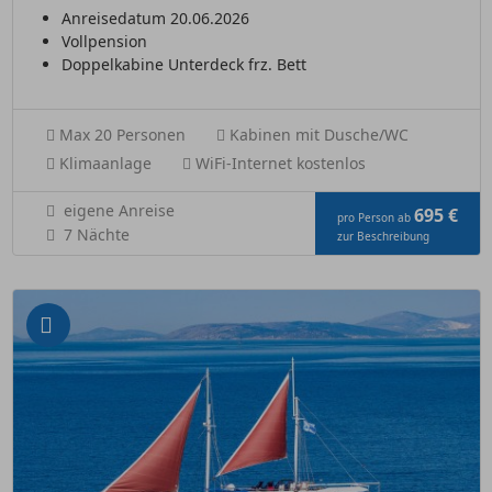
Anreisedatum 20.06.2026
Vollpension
Doppelkabine Unterdeck frz. Bett
Max 20 Personen
Kabinen mit Dusche/WC
Klimaanlage
WiFi-Internet kostenlos
eigene Anreise
695 €
pro Person ab
7 Nächte
zur Beschreibung