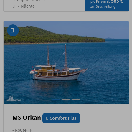
585 €
pro Person ab
7 Nächte
zur Beschreibung
MS Orkan
Comfort Plus
- Route TF