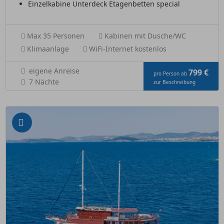
Einzelkabine Unterdeck Etagenbetten special
Max 35 Personen
Kabinen mit Dusche/WC
Klimaanlage
WiFi-Internet kostenlos
eigene Anreise
799 €
pro Person ab
7 Nächte
zur Beschreibung