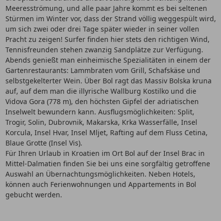
Meeresströmung, und alle paar Jahre kommt es bei seltenen
Stürmen im Winter vor, dass der Strand völlig weggespült wird,
um sich zwei oder drei Tage später wieder in seiner vollen
Pracht zu zeigen! Surfer finden hier stets den richtigen Wind,
Tennisfreunden stehen zwanzig Sandplätze zur Verfügung.
Abends genießt man einheimische Spezialitäten in einem der
Gartenrestaurants: Lammbraten vom Grill, Schafskäse und
selbstgekelterter Wein. Über Bol ragt das Massiv Bolska kruna
auf, auf dem man die illyrische Wallburg Kostilko und die
Vidova Gora (778 m), den höchsten Gipfel der adriatischen
Inselwelt bewundern kann. Ausflugsmöglichkeiten: Split,
Trogir, Solin, Dubrovnik, Makarska, Krka Wasserfälle, Insel
Korcula, Insel Hvar, Insel Mljet, Rafting auf dem Fluss Cetina,
Blaue Grotte (Insel Vis).
Für Ihren Urlaub in Kroatien im Ort Bol auf der Insel Brac in
Mittel-Dalmatien finden Sie bei uns eine sorgfältig getroffene
Auswahl an Übernachtungsmöglichkeiten. Neben Hotels,
können auch Ferienwohnungen und Appartements in Bol
gebucht werden.