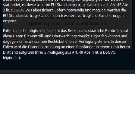
Tel.:
+49 (0)89 23 11 000
stattfindet, ist diese u. a. mit EU-Standardvertragsklauseln nach Art. 46 Abs.
E-mail:
zum Kontaktformular
2 lit. c EU-DSGVO abgesichert. Sofern notwendig und möglich, werden die
EU-Standardvertragsklauseln durch weitere vertragliche Zusicherungen
Persönliche Beratung im Büro
ergänzt.
Gräfelfing - nach Terminvereinbarung
Falls das nicht möglich ist, besteht das Risiko, dass staatliche Behörden auf
diese Daten für Kontroll- und Überwachungszwecke zugreifen können und
dagegen keine wirksamen Rechtsbehelfe zur Verfügung stehen. In diesen
Fällen wird die Datenübermittlung an einen Empfänger in einem unsicheren
Drittland aufgrund Ihrer Einwilligung aus Art. 49 Abs. 1 lit. a DSGVO
legitimiert.
Zahlung &
Mitglied bei
Partner
Sicherheit
Informationen
Newsletter