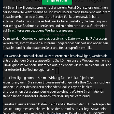
Impressum
Wir stehen Ihnen gerne zur Verfügung. Kontaktieren
Mit Ihrer Einwilligung setzen wir auf unserem Portal Dienste ein, um Ihnen
Sie uns einfach und unkompliziert – wir freuen uns auf
personalisierte Website-Inhalte und Produktvorschläge basierend auf Ihrem
Besuchsverhalten zu präsentieren, Service-Funktionen sowie Inhalte
Ihre Nachricht.
externer Medien und sozialer Netzwerke bereitzustellen, die Leistung von
Marketing-Maßnahmen zu erfassen und zu optimieren und auf Drittseiten
auf Ihre Interessen bezogene Werbung anzuzeigen.
Schreiben Sie uns
Dazu werden Cookies verwendet, persönliche Daten wie z. B. IP-Adressen
verarbeitet, Informationen auf Ihrem Endgerät gespeichert und abgerufen,
Besuchs- und Produktdaten erfasst und Besuchsprofile erstellt.
Erst wenn Sie durch Klick auf „akzeptieren“ zu allen einwilligen, werden die
entsprechenden Dienste ausgeführt. Sie können unsere Website auch ohne
Einwilligung verwenden, indem Sie auf „ablehnen“ klicken. In diesem Fall sind
nur erforderliche Technologien aktiv.
Ihre Einwilligung können Sie mit Wirkung für die Zukunft jederzeit
Kontakt
widerrufen, wenn Sie in den Browsereinstellungen alle Ihre Cookies löschen,
können Sie über den neu erscheinenden Cookie-Layer alle nicht
Bei Fragen können Sie sich gerne per Telefon oder per
erforderlichen Verarbeitungen wieder ablehnen. Weitere Informationen
E-Mail an uns wenden.
stehen Ihnen in unserer Datenschutzerklärung zur Verfügung.
Erreichbarkeit:
Einzelne Dienste können Daten in ein Land außerhalb der EU übertragen, für
Mo. - So. von 08.00 - 22.00 Uhr
das kein Angemessenheitsbeschluss der Kommission vorliegt. Soweit eine
Datenübermittlung außerhalb der Geltung der Regelung der EU-DSGVO