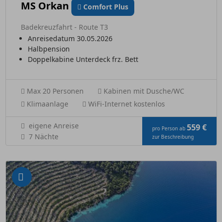
MS Orkan
Comfort Plus
Badekreuzfahrt - Route T3
Anreisedatum 30.05.2026
Halbpension
Doppelkabine Unterdeck frz. Bett
Max 20 Personen
Kabinen mit Dusche/WC
Klimaanlage
WiFi-Internet kostenlos
eigene Anreise
559 €
pro Person ab
7 Nächte
zur Beschreibung