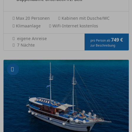
Max 20 Personen
Kabinen mit Dusche/WC
Klimaanlage
WiFi-Internet kostenlos
eigene Anreise
749 €
pro Person ab
7 Nächte
zur Beschreibung