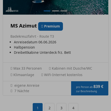
MS Azimut
Premium
Badekreuzfahrt - Route T3
Anreisedatum 06.06.2026
Halbpension
Dreibettkabine Unterdeck frz. Bett
Max 33 Personen
Kabinen mit Dusche/WC
Klimaanlage
WiFi-Internet kostenlos
eigene Anreise
839 €
pro Person ab
7 Nächte
zur Beschreibung
1
2
3
4