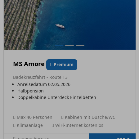
MS Amore
Premium
Badekreuzfahrt - Route T3
Anreisedatum 02.05.2026
Halbpension
Doppelkabine Unterdeck Einzelbetten
Max 40 Personen
Kabinen mit Dusche/WC
Klimaanlage
WiFi-Internet kostenlos
eigene Anreise