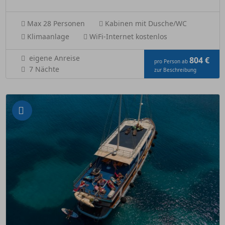
Max 28 Personen
Kabinen mit Dusche/WC
Klimaanlage
WiFi-Internet kostenlos
eigene Anreise
804 €
pro Person ab
7 Nächte
zur Beschreibung