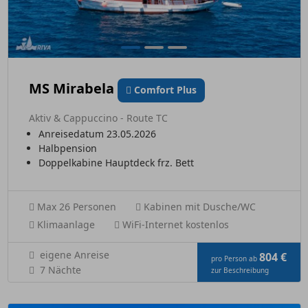
MS Mirabela
Comfort Plus
Aktiv & Cappuccino - Route TC
Anreisedatum 23.05.2026
Halbpension
Doppelkabine Hauptdeck frz. Bett
Max 26 Personen
Kabinen mit Dusche/WC
Klimaanlage
WiFi-Internet kostenlos
eigene Anreise
804 €
pro Person ab
7 Nächte
zur Beschreibung