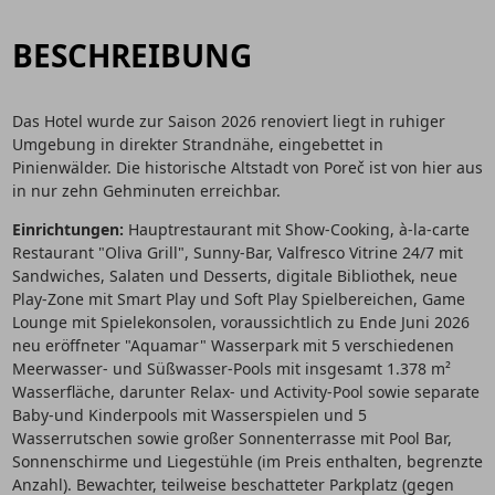
BESCHREIBUNG
Das Hotel wurde zur Saison 2026 renoviert liegt in ruhiger
Umgebung in direkter Strandnähe, eingebettet in
Pinienwälder. Die historische Altstadt von Poreč ist von hier aus
in nur zehn Gehminuten erreichbar.
Einrichtungen:
Hauptrestaurant mit Show-Cooking, à-la-carte
Restaurant "Oliva Grill", Sunny-Bar, Valfresco Vitrine 24/7 mit
Sandwiches, Salaten und Desserts, digitale Bibliothek, neue
Play-Zone mit Smart Play und Soft Play Spielbereichen, Game
Lounge mit Spielekonsolen, voraussichtlich zu Ende Juni 2026
neu eröffneter "Aquamar" Wasserpark mit 5 verschiedenen
Meerwasser- und Süßwasser-Pools mit insgesamt 1.378 m²
Wasserfläche, darunter Relax- und Activity-Pool sowie separate
Baby-und Kinderpools mit Wasserspielen und 5
Wasserrutschen sowie großer Sonnenterrasse mit Pool Bar,
Sonnenschirme und Liegestühle (im Preis enthalten, begrenzte
Anzahl). Bewachter, teilweise beschatteter Parkplatz (gegen