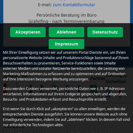
E-mail:
zum Kontaktformular
Persönliche Beratung im Büro
Gräfelfing - nach Terminvereinbarung
Akzeptieren
Ablehnen
Datenschutz
Impressum
Mit Ihrer Einwilligung setzen wir auf unserem Portal Dienste ein, um Ihnen
personalisierte Website-Inhalte und Produktvorschläge basierend auf Ihrem
Besuchsverhalten zu präsentieren, Service-Funktionen sowie Inhalte
externer Medien und sozialer Netzwerke bereitzustellen, die Leistung von
Marketing-Maßnahmen zu erfassen und zu optimieren und auf Drittseiten
Zahlung &
Mitglied bei
Partner
auf Ihre Interessen bezogene Werbung anzuzeigen.
Sicherheit
Dazu werden Cookies verwendet, persönliche Daten wie z. B. IP-Adressen
verarbeitet, Informationen auf Ihrem Endgerät gespeichert und abgerufen,
Besuchs- und Produktdaten erfasst und Besuchsprofile erstellt.
Erst wenn Sie durch Klick auf „akzeptieren“ zu allen einwilligen, werden die
entsprechenden Dienste ausgeführt. Sie können unsere Website auch ohne
Informationen
Einwilligung verwenden, indem Sie auf „ablehnen“ klicken. In diesem Fall sind
nur erforderliche Technologien aktiv.
Newsletter