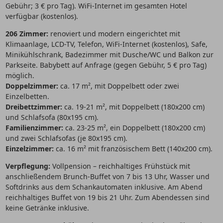
Gebühr; 3 € pro Tag). WiFi-Internet im gesamten Hotel
verfügbar (kostenlos).
206 Zimmer:
renoviert und modern eingerichtet mit
Klimaanlage, LCD-TV, Telefon, WiFi-Internet (kostenlos), Safe,
Minikühlschrank, Badezimmer mit Dusche/WC und Balkon zur
Parkseite. Babybett auf Anfrage (gegen Gebühr, 5 € pro Tag)
möglich.
Doppelzimmer:
ca. 17 m², mit Doppelbett oder zwei
Einzelbetten.
Dreibettzimmer:
ca. 19-21 m², mit Doppelbett (180x200 cm)
und Schlafsofa (80x195 cm).
Familienzimmer:
ca. 23-25 m², ein Doppelbett (180x200 cm)
und zwei Schlafsofas (je 80x195 cm).
Einzelzimmer:
ca. 16 m² mit französischem Bett (140x200 cm).
Verpflegung:
Vollpension – reichhaltiges Frühstück mit
anschließendem Brunch-Buffet von 7 bis 13 Uhr, Wasser und
Softdrinks aus dem Schankautomaten inklusive. Am Abend
reichhaltiges Buffet von 19 bis 21 Uhr. Zum Abendessen sind
keine Getränke inklusive.