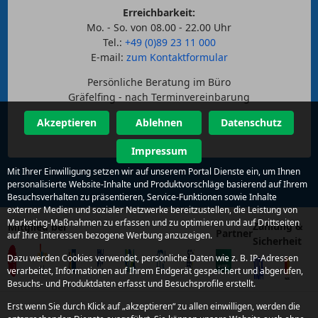
Erreichbarkeit:
Mo. - So. von 08.00 - 22.00 Uhr
Tel.:
+49 (0)89 23 11 000
E-mail:
zum Kontaktformular
Persönliche Beratung im Büro
Gräfelfing - nach Terminvereinbarung
Akzeptieren
Ablehnen
Datenschutz
Impressum
Mit Ihrer Einwilligung setzen wir auf unserem Portal Dienste ein, um Ihnen
personalisierte Website-Inhalte und Produktvorschläge basierend auf Ihrem
Besuchsverhalten zu präsentieren, Service-Funktionen sowie Inhalte
externer Medien und sozialer Netzwerke bereitzustellen, die Leistung von
Marketing-Maßnahmen zu erfassen und zu optimieren und auf Drittseiten
Zahlung &
Mitglied bei
Partner
auf Ihre Interessen bezogene Werbung anzuzeigen.
Sicherheit
Dazu werden Cookies verwendet, persönliche Daten wie z. B. IP-Adressen
verarbeitet, Informationen auf Ihrem Endgerät gespeichert und abgerufen,
Besuchs- und Produktdaten erfasst und Besuchsprofile erstellt.
Erst wenn Sie durch Klick auf „akzeptieren“ zu allen einwilligen, werden die