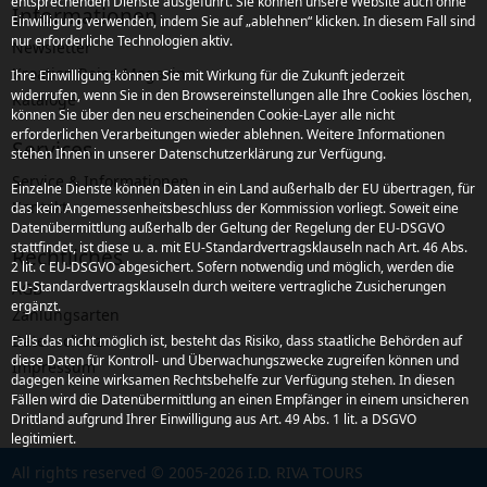
entsprechenden Dienste ausgeführt. Sie können unsere Website auch ohne
Informationen
Einwilligung verwenden, indem Sie auf „ablehnen“ klicken. In diesem Fall sind
nur erforderliche Technologien aktiv.
Newsletter
Kroatien Reise-Magazin
Ihre Einwilligung können Sie mit Wirkung für die Zukunft jederzeit
widerrufen, wenn Sie in den Browsereinstellungen alle Ihre Cookies löschen,
Kataloge
können Sie über den neu erscheinenden Cookie-Layer alle nicht
erforderlichen Verarbeitungen wieder ablehnen. Weitere Informationen
Services
stehen Ihnen in unserer Datenschutzerklärung zur Verfügung.
Service & Informationen
Einzelne Dienste können Daten in ein Land außerhalb der EU übertragen, für
Kontakt
das kein Angemessenheitsbeschluss der Kommission vorliegt. Soweit eine
Datenübermittlung außerhalb der Geltung der Regelung der EU-DSGVO
stattfindet, ist diese u. a. mit EU-Standardvertragsklauseln nach Art. 46 Abs.
Rechtliches
2 lit. c EU-DSGVO abgesichert. Sofern notwendig und möglich, werden die
EU-Standardvertragsklauseln durch weitere vertragliche Zusicherungen
AGB
ergänzt.
Zahlungsarten
Datenschutz
Falls das nicht möglich ist, besteht das Risiko, dass staatliche Behörden auf
diese Daten für Kontroll- und Überwachungszwecke zugreifen können und
Impressum
dagegen keine wirksamen Rechtsbehelfe zur Verfügung stehen. In diesen
Fällen wird die Datenübermittlung an einen Empfänger in einem unsicheren
Drittland aufgrund Ihrer Einwilligung aus Art. 49 Abs. 1 lit. a DSGVO
legitimiert.
All rights reserved © 2005-2026 I.D. RIVA TOURS