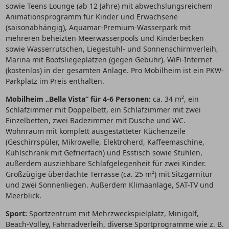
sowie Teens Lounge (ab 12 Jahre) mit abwechslungsreichem
Animationsprogramm für Kinder und Erwachsene
(saisonabhängig), Aquamar-Premium-Wasserpark mit
mehreren beheizten Meerwasserpools und Kinderbecken
sowie Wasserrutschen, Liegestuhl- und Sonnenschirmverleih,
Marina mit Bootsliegeplätzen (gegen Gebühr). WiFi-Internet
(kostenlos) in der gesamten Anlage. Pro Mobilheim ist ein PKW-
Parkplatz im Preis enthalten.
Mobilheim „Bella Vista“ für 4-6 Personen:
ca. 34 m², ein
Schlafzimmer mit Doppelbett, ein Schlafzimmer mit zwei
Einzelbetten, zwei Badezimmer mit Dusche und WC.
Wohnraum mit komplett ausgestatteter Küchenzeile
(Geschirrspüler, Mikrowelle, Elektroherd, Kaffeemaschine,
Kühlschrank mit Gefrierfach) und Esstisch sowie Stühlen,
außerdem ausziehbare Schlafgelegenheit für zwei Kinder.
Großzügige überdachte Terrasse (ca. 25 m²) mit Sitzgarnitur
und zwei Sonnenliegen. Außerdem Klimaanlage, SAT-TV und
Meerblick.
Sport:
Sportzentrum mit Mehrzweckspielplatz, Minigolf,
Beach-Volley, Fahrradverleih, diverse Sportprogramme wie z. B.