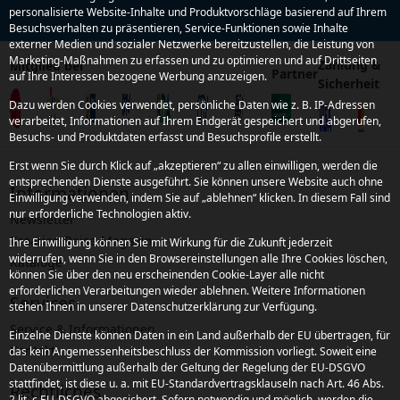
personalisierte Website-Inhalte und Produktvorschläge basierend auf Ihrem
Besuchsverhalten zu präsentieren, Service-Funktionen sowie Inhalte
externer Medien und sozialer Netzwerke bereitzustellen, die Leistung von
Marketing-Maßnahmen zu erfassen und zu optimieren und auf Drittseiten
Zahlung &
Mitglied bei
Partner
auf Ihre Interessen bezogene Werbung anzuzeigen.
Sicherheit
Dazu werden Cookies verwendet, persönliche Daten wie z. B. IP-Adressen
verarbeitet, Informationen auf Ihrem Endgerät gespeichert und abgerufen,
Besuchs- und Produktdaten erfasst und Besuchsprofile erstellt.
Erst wenn Sie durch Klick auf „akzeptieren“ zu allen einwilligen, werden die
entsprechenden Dienste ausgeführt. Sie können unsere Website auch ohne
Informationen
Einwilligung verwenden, indem Sie auf „ablehnen“ klicken. In diesem Fall sind
nur erforderliche Technologien aktiv.
Newsletter
Kroatien Reise-Magazin
Ihre Einwilligung können Sie mit Wirkung für die Zukunft jederzeit
widerrufen, wenn Sie in den Browsereinstellungen alle Ihre Cookies löschen,
Kataloge
können Sie über den neu erscheinenden Cookie-Layer alle nicht
erforderlichen Verarbeitungen wieder ablehnen. Weitere Informationen
Services
stehen Ihnen in unserer Datenschutzerklärung zur Verfügung.
Service & Informationen
Einzelne Dienste können Daten in ein Land außerhalb der EU übertragen, für
Kontakt
das kein Angemessenheitsbeschluss der Kommission vorliegt. Soweit eine
Datenübermittlung außerhalb der Geltung der Regelung der EU-DSGVO
stattfindet, ist diese u. a. mit EU-Standardvertragsklauseln nach Art. 46 Abs.
Rechtliches
2 lit. c EU-DSGVO abgesichert. Sofern notwendig und möglich, werden die