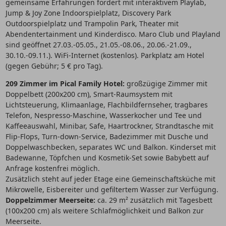
gemeinsame Erfahrungen fördert mit interaktivem Playlab,
Jump & Joy Zone Indoorspielplatz, Discovery Park
Outdoorspielplatz und Trampolin Park, Theater mit
Abendentertainment und Kinderdisco. Maro Club und Playland
sind geöffnet 27.03.-05.05., 21.05.-08.06., 20.06.-21.09.,
30.10.-09.11.). WiFi-Internet (kostenlos). Parkplatz am Hotel
(gegen Gebühr; 5 € pro Tag).
209 Zimmer im Pical Family Hotel:
großzügige Zimmer mit
Doppelbett (200x200 cm), Smart-Raumsystem mit
Lichtsteuerung, Klimaanlage, Flachbildfernseher, tragbares
Telefon, Nespresso-Maschine, Wasserkocher und Tee und
Kaffeeauswahl, Minibar, Safe, Haartrockner, Strandtasche mit
Flip-Flops, Turn-down-Service, Badezimmer mit Dusche und
Doppelwaschbecken, separates WC und Balkon. Kinderset mit
Badewanne, Töpfchen und Kosmetik-Set sowie Babybett auf
Anfrage kostenfrei möglich.
Zusätzlich steht auf jeder Etage eine Gemeinschaftsküche mit
Mikrowelle, Eisbereiter und gefiltertem Wasser zur Verfügung.
Doppelzimmer Meerseite:
ca. 29 m² zusätzlich mit Tagesbett
(100x200 cm) als weitere Schlafmöglichkeit und Balkon zur
Meerseite.