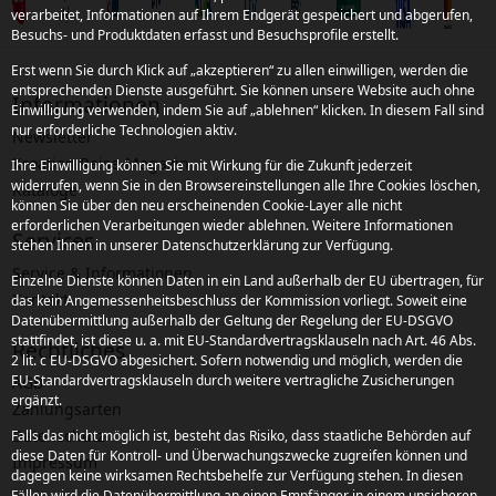
verarbeitet, Informationen auf Ihrem Endgerät gespeichert und abgerufen,
Besuchs- und Produktdaten erfasst und Besuchsprofile erstellt.
Erst wenn Sie durch Klick auf „akzeptieren“ zu allen einwilligen, werden die
entsprechenden Dienste ausgeführt. Sie können unsere Website auch ohne
Informationen
Einwilligung verwenden, indem Sie auf „ablehnen“ klicken. In diesem Fall sind
nur erforderliche Technologien aktiv.
Newsletter
Kroatien Reise-Magazin
Ihre Einwilligung können Sie mit Wirkung für die Zukunft jederzeit
widerrufen, wenn Sie in den Browsereinstellungen alle Ihre Cookies löschen,
Kataloge
können Sie über den neu erscheinenden Cookie-Layer alle nicht
erforderlichen Verarbeitungen wieder ablehnen. Weitere Informationen
Services
stehen Ihnen in unserer Datenschutzerklärung zur Verfügung.
Service & Informationen
Einzelne Dienste können Daten in ein Land außerhalb der EU übertragen, für
Kontakt
das kein Angemessenheitsbeschluss der Kommission vorliegt. Soweit eine
Datenübermittlung außerhalb der Geltung der Regelung der EU-DSGVO
stattfindet, ist diese u. a. mit EU-Standardvertragsklauseln nach Art. 46 Abs.
Rechtliches
2 lit. c EU-DSGVO abgesichert. Sofern notwendig und möglich, werden die
EU-Standardvertragsklauseln durch weitere vertragliche Zusicherungen
AGB
ergänzt.
Zahlungsarten
Datenschutz
Falls das nicht möglich ist, besteht das Risiko, dass staatliche Behörden auf
diese Daten für Kontroll- und Überwachungszwecke zugreifen können und
Impressum
dagegen keine wirksamen Rechtsbehelfe zur Verfügung stehen. In diesen
Fällen wird die Datenübermittlung an einen Empfänger in einem unsicheren