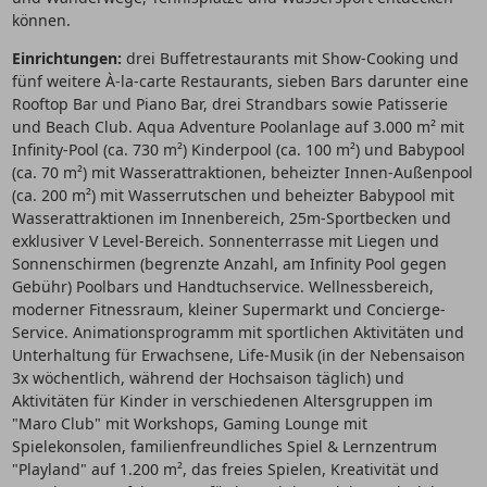
können.
Einrichtungen:
drei Buffetrestaurants mit Show-Cooking und
fünf weitere À-la-carte Restaurants, sieben Bars darunter eine
Rooftop Bar und Piano Bar, drei Strandbars sowie Patisserie
und Beach Club. Aqua Adventure Poolanlage auf 3.000 m² mit
Infinity-Pool (ca. 730 m²) Kinderpool (ca. 100 m²) und Babypool
(ca. 70 m²) mit Wasserattraktionen, beheizter Innen-Außenpool
(ca. 200 m²) mit Wasserrutschen und beheizter Babypool mit
Wasserattraktionen im Innenbereich, 25m-Sportbecken und
exklusiver V Level-Bereich. Sonnenterrasse mit Liegen und
Sonnenschirmen (begrenzte Anzahl, am Infinity Pool gegen
Gebühr) Poolbars und Handtuchservice. Wellnessbereich,
moderner Fitnessraum, kleiner Supermarkt und Concierge-
Service. Animationsprogramm mit sportlichen Aktivitäten und
Unterhaltung für Erwachsene, Life-Musik (in der Nebensaison
3x wöchentlich, während der Hochsaison täglich) und
Aktivitäten für Kinder in verschiedenen Altersgruppen im
"Maro Club" mit Workshops, Gaming Lounge mit
Spielekonsolen, familienfreundliches Spiel & Lernzentrum
"Playland" auf 1.200 m², das freies Spielen, Kreativität und