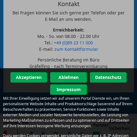
Kontakt
Bei Fragen können Sie sich gerne per Telefon oder per
E-Mail an uns wenden.
Erreichbarkeit:
Mo. - So. von 08.00 - 22.00 Uhr
Tel.:
+49 (0)89 23 11 000
E-mail:
zum Kontaktformular
Persönliche Beratung im Büro
Gräfelfing - nach Terminvereinbarung
Akzeptieren
Ablehnen
Datenschutz
Impressum
Mit Ihrer Einwilligung setzen wir auf unserem Portal Dienste ein, um Ihnen
personalisierte Website-Inhalte und Produktvorschläge basierend auf Ihrem
Besuchsverhalten zu präsentieren, Service-Funktionen sowie Inhalte
externer Medien und sozialer Netzwerke bereitzustellen, die Leistung von
Marketing-Maßnahmen zu erfassen und zu optimieren und auf Drittseiten
Zahlung &
Mitglied bei
Partner
auf Ihre Interessen bezogene Werbung anzuzeigen.
Sicherheit
Dazu werden Cookies verwendet, persönliche Daten wie z. B. IP-Adressen