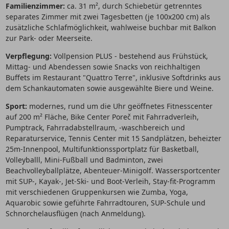
Familienzimmer:
ca. 31 m², durch Schiebetür getrenntes
separates Zimmer mit zwei Tagesbetten (je 100x200 cm) als
zusätzliche Schlafmöglichkeit, wahlweise buchbar mit Balkon
zur Park- oder Meerseite.
Verpflegung:
Vollpension PLUS - bestehend aus Frühstück,
Mittag- und Abendessen sowie Snacks von reichhaltigen
Buffets im Restaurant "Quattro Terre", inklusive Softdrinks aus
dem Schankautomaten sowie ausgewählte Biere und Weine.
Sport:
modernes, rund um die Uhr geöffnetes Fitnesscenter
auf 200 m² Fläche, Bike Center Poreč mit Fahrradverleih,
Pumptrack, Fahrradabstellraum, -waschbereich und
Reparaturservice, Tennis Center mit 15 Sandplätzen, beheizter
25m-Innenpool, Multifunktionssportplatz für Basketball,
Volleyballl, Mini-Fußball und Badminton, zwei
Beachvolleyballplätze, Abenteuer-Minigolf. Wassersportcenter
mit SUP-, Kayak-, Jet-Ski- und Boot-Verleih, Stay-fit-Programm
mit verschiedenen Gruppenkursen wie Zumba, Yoga,
Aquarobic sowie geführte Fahrradtouren, SUP-Schule und
Schnorchelausflügen (nach Anmeldung).