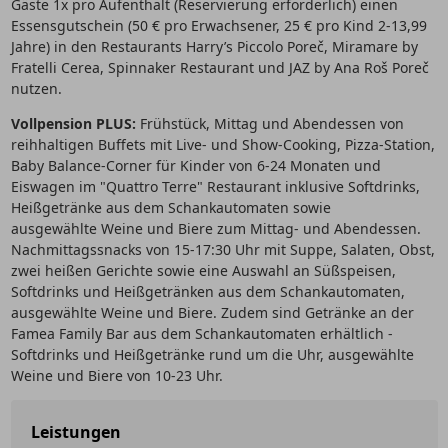
Gäste 1x pro Aufenthalt (Reservierung erforderlich) einen
Essensgutschein (50 € pro Erwachsener, 25 € pro Kind 2-13,99
Jahre) in den Restaurants Harry’s Piccolo Poreč, Miramare by
Fratelli Cerea, Spinnaker Restaurant und JAZ by Ana Roš Poreč
nutzen.
Vollpension PLUS:
Frühstück, Mittag und Abendessen von
reihhaltigen Buffets mit Live- und Show-Cooking, Pizza-Station,
Baby Balance-Corner für Kinder von 6-24 Monaten und
Eiswagen im "Quattro Terre" Restaurant inklusive Softdrinks,
Heißgetränke aus dem Schankautomaten sowie
ausgewählte Weine und Biere zum Mittag- und Abendessen.
Nachmittagssnacks von 15-17:30 Uhr mit Suppe, Salaten, Obst,
zwei heißen Gerichte sowie eine Auswahl an Süßspeisen,
Softdrinks und Heißgetränken aus dem Schankautomaten,
ausgewählte Weine und Biere. Zudem sind Getränke an der
Famea Family Bar aus dem Schankautomaten erhältlich -
Softdrinks und Heißgetränke rund um die Uhr, ausgewählte
Weine und Biere von 10-23 Uhr.
Leistungen