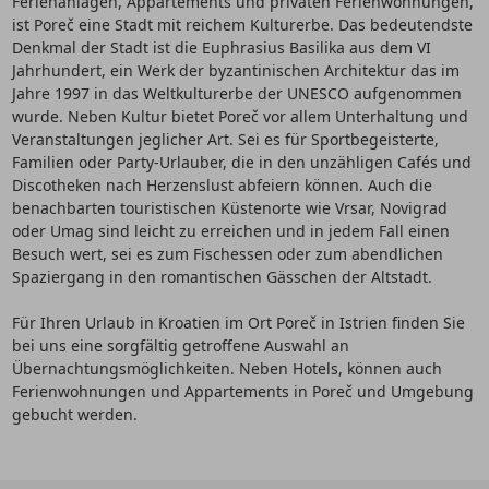
Ferienanlagen, Appartements und privaten Ferienwohnungen,
ist Poreč eine Stadt mit reichem Kulturerbe. Das bedeutendste
Denkmal der Stadt ist die Euphrasius Basilika aus dem VI
Jahrhundert, ein Werk der byzantinischen Architektur das im
Jahre 1997 in das Weltkulturerbe der UNESCO aufgenommen
wurde. Neben Kultur bietet Poreč vor allem Unterhaltung und
Veranstaltungen jeglicher Art. Sei es für Sportbegeisterte,
Familien oder Party-Urlauber, die in den unzähligen Cafés und
Discotheken nach Herzenslust abfeiern können. Auch die
benachbarten touristischen Küstenorte wie Vrsar, Novigrad
oder Umag sind leicht zu erreichen und in jedem Fall einen
Besuch wert, sei es zum Fischessen oder zum abendlichen
Spaziergang in den romantischen Gässchen der Altstadt.
Für Ihren Urlaub in Kroatien im Ort Poreč in Istrien finden Sie
bei uns eine sorgfältig getroffene Auswahl an
Übernachtungsmöglichkeiten. Neben Hotels, können auch
Ferienwohnungen und Appartements in Poreč und Umgebung
gebucht werden.