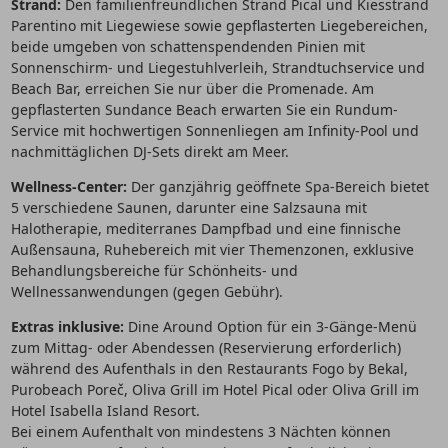
Strand:
Den familienfreundlichen Strand Pical und Kiesstrand
Parentino mit Liegewiese sowie gepflasterten Liegebereichen,
beide umgeben von schattenspendenden Pinien mit
Sonnenschirm- und Liegestuhlverleih, Strandtuchservice und
Beach Bar, erreichen Sie nur über die Promenade. Am
gepflasterten Sundance Beach erwarten Sie ein Rundum-
Service mit hochwertigen Sonnenliegen am Infinity-Pool und
nachmittäglichen DJ-Sets direkt am Meer.
Wellness-Center:
Der ganzjährig geöffnete Spa-Bereich bietet
5 verschiedene Saunen, darunter eine Salzsauna mit
Halotherapie, mediterranes Dampfbad und eine finnische
Außensauna, Ruhebereich mit vier Themenzonen, exklusive
Behandlungsbereiche für Schönheits- und
Wellnessanwendungen (gegen Gebühr).
Extras inklusive:
Dine Around Option für ein 3-Gänge-Menü
zum Mittag- oder Abendessen (Reservierung erforderlich)
während des Aufenthals in den Restaurants Fogo by Bekal,
Purobeach Poreč, Oliva Grill im Hotel Pical oder Oliva Grill im
Hotel Isabella Island Resort.
Bei einem Aufenthalt von mindestens 3 Nächten können