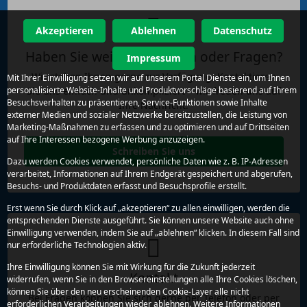
Akzeptieren
Ablehnen
Datenschutz
Haben Sie weitere Anliegen oder Fragen?
Impressum
Wir stehen Ihnen gerne zur Verfügung. Kontaktieren
Mit Ihrer Einwilligung setzen wir auf unserem Portal Dienste ein, um Ihnen
Sie uns einfach und unkompliziert – wir freuen uns auf
personalisierte Website-Inhalte und Produktvorschläge basierend auf Ihrem
Besuchsverhalten zu präsentieren, Service-Funktionen sowie Inhalte
Ihre Nachricht.
externer Medien und sozialer Netzwerke bereitzustellen, die Leistung von
Marketing-Maßnahmen zu erfassen und zu optimieren und auf Drittseiten
auf Ihre Interessen bezogene Werbung anzuzeigen.
Schreiben Sie uns
Dazu werden Cookies verwendet, persönliche Daten wie z. B. IP-Adressen
verarbeitet, Informationen auf Ihrem Endgerät gespeichert und abgerufen,
Besuchs- und Produktdaten erfasst und Besuchsprofile erstellt.
Erst wenn Sie durch Klick auf „akzeptieren“ zu allen einwilligen, werden die
entsprechenden Dienste ausgeführt. Sie können unsere Website auch ohne
Einwilligung verwenden, indem Sie auf „ablehnen“ klicken. In diesem Fall sind
nur erforderliche Technologien aktiv.
Ihre Einwilligung können Sie mit Wirkung für die Zukunft jederzeit
Kontakt
widerrufen, wenn Sie in den Browsereinstellungen alle Ihre Cookies löschen,
können Sie über den neu erscheinenden Cookie-Layer alle nicht
Bei Fragen können Sie sich gerne per Telefon oder per
erforderlichen Verarbeitungen wieder ablehnen. Weitere Informationen