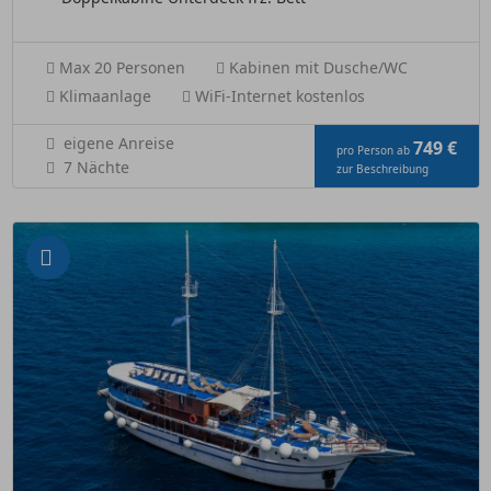
Max 20 Personen
Kabinen mit Dusche/WC
Klimaanlage
WiFi-Internet kostenlos
eigene Anreise
749 €
pro Person ab
7 Nächte
zur Beschreibung