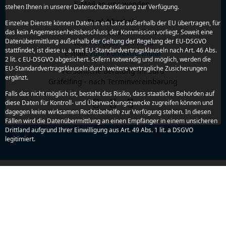
E-Mail an uns wenden.
stehen Ihnen in unserer Datenschutzerklärung zur Verfügung.
Erreichbarkeit:
Einzelne Dienste können Daten in ein Land außerhalb der EU übertragen, für
Mo. - So. von 08.00 - 22.00 Uhr
das kein Angemessenheitsbeschluss der Kommission vorliegt. Soweit eine
Datenübermittlung außerhalb der Geltung der Regelung der EU-DSGVO
Tel.:
+49 (0)89 23 11 000
stattfindet, ist diese u. a. mit EU-Standardvertragsklauseln nach Art. 46 Abs.
E-mail:
zum Kontaktformular
2 lit. c EU-DSGVO abgesichert. Sofern notwendig und möglich, werden die
EU-Standardvertragsklauseln durch weitere vertragliche Zusicherungen
Persönliche Beratung im Büro
ergänzt.
Gräfelfing - nach Terminvereinbarung
Falls das nicht möglich ist, besteht das Risiko, dass staatliche Behörden auf
diese Daten für Kontroll- und Überwachungszwecke zugreifen können und
dagegen keine wirksamen Rechtsbehelfe zur Verfügung stehen. In diesen
Fällen wird die Datenübermittlung an einen Empfänger in einem unsicheren
Drittland aufgrund Ihrer Einwilligung aus Art. 49 Abs. 1 lit. a DSGVO
legitimiert.
Zahlung &
Mitglied bei
Partner
Sicherheit