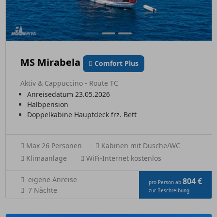
MS Mirabela
Comfort Plus
Aktiv & Cappuccino - Route TC
Anreisedatum 23.05.2026
Halbpension
Doppelkabine Hauptdeck frz. Bett
Max 26 Personen
Kabinen mit Dusche/WC
Klimaanlage
WiFi-Internet kostenlos
eigene Anreise
804 €
pro Person ab
7 Nächte
zur Beschreibung