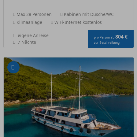
Max 28 Personen
Kabinen mit Dusche/WC
Klimaanlage
WiFi-Internet kostenlos
eigene Anreise
804 €
pro Person ab
7 Nächte
zur Beschreibung