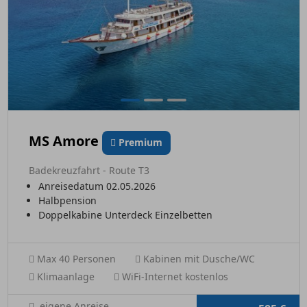
MS Amore
Premium
Badekreuzfahrt - Route T3
Anreisedatum 02.05.2026
Halbpension
Doppelkabine Unterdeck Einzelbetten
Max 40 Personen
Kabinen mit Dusche/WC
Klimaanlage
WiFi-Internet kostenlos
eigene Anreise