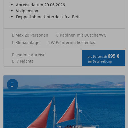
Anreisedatum 20.06.2026
Vollpension
Doppelkabine Unterdeck frz. Bett
Max 20 Personen
Kabinen mit Dusche/WC
Klimaanlage
WiFi-Internet kostenlos
eigene Anreise
695 €
pro Person ab
7 Nächte
zur Beschreibung