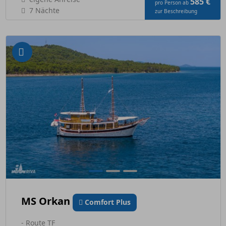
585 €
pro Person ab
7 Nächte
zur Beschreibung
MS Orkan
Comfort Plus
- Route TF