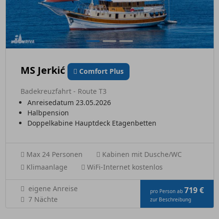
MS Jerkić
Comfort Plus
Badekreuzfahrt - Route T3
Anreisedatum 23.05.2026
Halbpension
Doppelkabine Hauptdeck Etagenbetten
Max 24 Personen
Kabinen mit Dusche/WC
Klimaanlage
WiFi-Internet kostenlos
eigene Anreise
719 €
pro Person ab
7 Nächte
zur Beschreibung