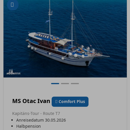
MS Otac Ivan
Comfort Plus
Kapitäns-Tour - Route T7
Anreisedatum 30.05.2026
Halbpension