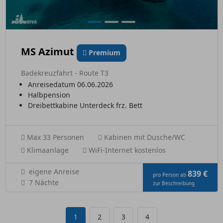
MS Azimut
Premium
Badekreuzfahrt - Route T3
Anreisedatum 06.06.2026
Halbpension
Dreibettkabine Unterdeck frz. Bett
Max 33 Personen
Kabinen mit Dusche/WC
Klimaanlage
WiFi-Internet kostenlos
eigene Anreise
839 €
pro Person ab
7 Nächte
zur Beschreibung
1
2
3
4