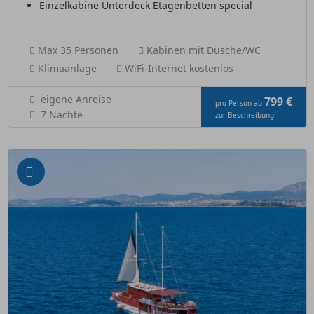
Einzelkabine Unterdeck Etagenbetten special
Max 35 Personen
Kabinen mit Dusche/WC
Klimaanlage
WiFi-Internet kostenlos
eigene Anreise
799 €
pro Person ab
7 Nächte
zur Beschreibung