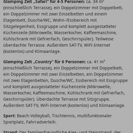
Glamping Zelt „Safari“ für 4-5 Personen:
ca. 34 m²
(einschließlich Terrasse), ein Doppelzimmer mit Doppelbett,
ein Doppelzimmer mit zwei Einzelbetten und einem
Etagenbett, Dusche/WC, Wohn-/Essbereich mit
Sitzgelegenheit, Essgruppe und komplett ausgestatteter
Küchenzeile (Mikrowelle, Wasserkocher, Kaffeemaschine,
Kühlschrank mit Gefrierfach, Geschirrspüler). Teilweise
überdachte Terrasse. Außerdem SAT-TV, WiFi-Internet
(kostenlos) und Klimaanlage.
Glamping Zelt „Country“ für 6 Personen:
ca. 41 m²
(einschließlich Terrasse), ein Doppelzimmer mit Doppelbett,
ein Doppelzimmer mit zwei Einzelbetten, ein Doppelzimmer
mit zwei Etagenbetten, Dusche/WC, Essbereich mit Essgruppe
und komplett ausgestatteter Küchenzeile (Mikrowelle,
Wasserkocher, Kaffeemaschine, Kühlschrank mit Gefrierfach,
Geschirrspüler). Überdachte Terrasse mit Sitzgruppe.
Außerdem SAT-TV, WiFi-Internet (kostenlos) und Klimaanlage.
Sport:
Beach-Volleyball, Tischtennis, multifunktionaler
Sportplatz, Fahrradverleih.
Strand:
Der familienfreundliche Kies- und Steinstrand, der