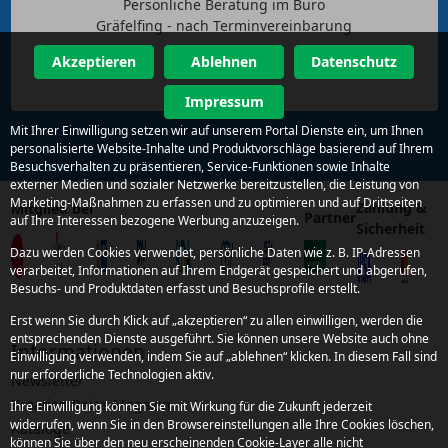
Persönliche Beratung im Büro
Gräfelfing - nach Terminvereinbarung
Akzeptieren
Ablehnen
Datenschutz
Impressum
Mit Ihrer Einwilligung setzen wir auf unserem Portal Dienste ein, um Ihnen
personalisierte Website-Inhalte und Produktvorschläge basierend auf Ihrem
Besuchsverhalten zu präsentieren, Service-Funktionen sowie Inhalte
externer Medien und sozialer Netzwerke bereitzustellen, die Leistung von
Marketing-Maßnahmen zu erfassen und zu optimieren und auf Drittseiten
Zahlung &
Mitglied bei
Partner
auf Ihre Interessen bezogene Werbung anzuzeigen.
Sicherheit
Dazu werden Cookies verwendet, persönliche Daten wie z. B. IP-Adressen
verarbeitet, Informationen auf Ihrem Endgerät gespeichert und abgerufen,
Besuchs- und Produktdaten erfasst und Besuchsprofile erstellt.
Erst wenn Sie durch Klick auf „akzeptieren“ zu allen einwilligen, werden die
entsprechenden Dienste ausgeführt. Sie können unsere Website auch ohne
Informationen
Einwilligung verwenden, indem Sie auf „ablehnen“ klicken. In diesem Fall sind
nur erforderliche Technologien aktiv.
Newsletter
Kroatien Reise-Magazin
Ihre Einwilligung können Sie mit Wirkung für die Zukunft jederzeit
widerrufen, wenn Sie in den Browsereinstellungen alle Ihre Cookies löschen,
Kataloge
können Sie über den neu erscheinenden Cookie-Layer alle nicht