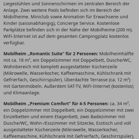
Liegestühlen und Sonnenschirmen im zentralen Bereich der
Anlage. Zwei weitere Pools befinden sich im Bereich der
Mobilheime. Miniclub sowie Animation für Erwachsene und
Kinder (saisonabhängig), Concierge Service. Kostenlose
Parkplätze befinden sich in der Nähe der Mobilheime (200 m).
WiFi-Internet ist auf dem gesamten Campingplatz kostenlos
verfügbar.
Mobilheim „Romantic Suite“ für 2 Personen:
Mobilheimhälfte
mit ca. 18 m², ein Doppelzimmer mit Doppelbett, Dusche/WC,
Wohnbereich mit komplett ausgestatteter Küchenzeile
(Mikrowelle, Wasserkocher, Kaffeemaschine, Kühlschrank mit
Gefrierfach, Geschirrspüler). Überdachte Terrasse (ca. 12 m²)
mit Gartenmöbeln. Außerdem SAT-TV, WiFi-Internet (kostenlos)
und Klimaanlage.
Mobilheim „Premium Comfort“ für 4-5 Personen:
ca. 34 m²,
ein Doppelzimmer mit Doppelbett, ein Doppelzimmer mit zwei
Einzelbetten und einem Etagenbett, zwei Badezimmer mit
Dusche/WC, Wohn-/Esszimmer mit Sitzecke, Esstisch und voll
ausgestatteter Küchenzeile (Mikrowelle, Wasserkocher,
Kaffeemaschine, Kühlschrank mit Gefrierfach, Geschirrspüler).