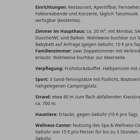
Einrichtungen:
Restaurant, Aperitifbar, Fernsehec
Folkloreabende und Konzerte, täglich Tanzmusik.
verfügbar (kostenlos).
Zimmer im Haupthaus:
ca. 20 m², mit Minibar, SA
Dusche/WC und Balkon. Wahlweise buchbar zur Meer
Babybett auf Anfrage (gegen Gebühr, 10 € pro Tag
Familienzimmer:
zwei Doppelzimmer mit Verbindun
erlaubt. Wahlweise buchbar zur Meerseite.
Verpflegung:
Frühstücksbuffet. Halbpension mit
Sport:
3 Sand-Tennisplätze mit Flutlicht, Bootsve
nahgelegenen Campingplatz.
Strand:
etwa 80 m zum flach abfallenden Kiesstran
ca. 700 m.
Haustiere:
Erlaubt, gegen Gebühr (10 € pro Tag).
Wellness-Center:
Nutzung des Spa & Wellness-Ce
Gebühr von 15 € pro Person für bis zu 3 Stund
Gebühr.