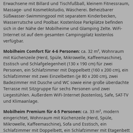
Erwachsene mit Billard und Tischfußball, kleinem Fitnessraum,
Massage- und Kosmetikstudio, Wäscherei. Beheizbarer
Süßwasser-Swimmingpool mit separatem Kinderbecken,
Wasserrutsche und Poolbar. Kostenlose Parkplätze befinden
sich in der Nähe der Mobilheime und Glamping Zelte. WiFi-
Internet ist auf dem gesamten Campingplatz kostenlos
verfügbar.
Mobilheim Comfort für 4-6 Personen:
ca. 32 m², Wohnraum
mit Küchenzeile (Herd, Spüle, Mikrowelle, Kaffeemaschine),
Esstisch und Schlafgelegenheit (130 x 190 cm) für zwei
Personen, ein Schlafzimmer mit Doppelbett (160 x 200 cm), ein
Schlafzimmer mit zwei Einzelbetten (je 80 x 200 cm), zwei
Badezimmer mit Dusche und WC sowie eine große überdachte
Terrasse mit Sitzgruppe für sechs Personen und zwei
Liegestühlen. Außerdem WiFi-Internet (kostenlos), Safe, SAT-TV
und Klimaanlage.
Mobilheim Premium für 4-5 Personen:
ca. 33 m², modern
eingerichtet, Wohnraum mit Küchenzeile (Herd, Spüle,
Mikrowelle, Kaffeemaschine), Sofa und Esstisch, ein
Schlafzimmer mit Doppelbett, ein Schlafzimmer mit Etagenbett