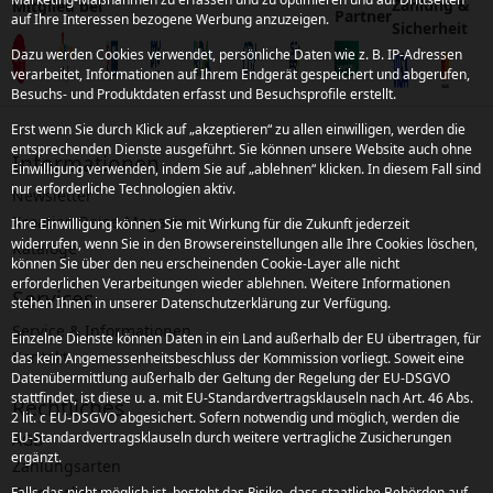
Zahlung &
Mitglied bei
Partner
auf Ihre Interessen bezogene Werbung anzuzeigen.
Sicherheit
Dazu werden Cookies verwendet, persönliche Daten wie z. B. IP-Adressen
verarbeitet, Informationen auf Ihrem Endgerät gespeichert und abgerufen,
Besuchs- und Produktdaten erfasst und Besuchsprofile erstellt.
Erst wenn Sie durch Klick auf „akzeptieren“ zu allen einwilligen, werden die
entsprechenden Dienste ausgeführt. Sie können unsere Website auch ohne
Informationen
Einwilligung verwenden, indem Sie auf „ablehnen“ klicken. In diesem Fall sind
nur erforderliche Technologien aktiv.
Newsletter
Kroatien Reise-Magazin
Ihre Einwilligung können Sie mit Wirkung für die Zukunft jederzeit
widerrufen, wenn Sie in den Browsereinstellungen alle Ihre Cookies löschen,
Kataloge
können Sie über den neu erscheinenden Cookie-Layer alle nicht
erforderlichen Verarbeitungen wieder ablehnen. Weitere Informationen
Services
stehen Ihnen in unserer Datenschutzerklärung zur Verfügung.
Service & Informationen
Einzelne Dienste können Daten in ein Land außerhalb der EU übertragen, für
Kontakt
das kein Angemessenheitsbeschluss der Kommission vorliegt. Soweit eine
Datenübermittlung außerhalb der Geltung der Regelung der EU-DSGVO
stattfindet, ist diese u. a. mit EU-Standardvertragsklauseln nach Art. 46 Abs.
Rechtliches
2 lit. c EU-DSGVO abgesichert. Sofern notwendig und möglich, werden die
EU-Standardvertragsklauseln durch weitere vertragliche Zusicherungen
AGB
ergänzt.
Zahlungsarten
Datenschutz
Falls das nicht möglich ist, besteht das Risiko, dass staatliche Behörden auf