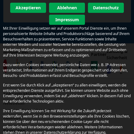
Akzeptieren
Ablehnen
Datenschutz
Impressum
Mit Ihrer Einwilligung setzen wir auf unserem Portal Dienste ein, um Ihnen
personalisierte Website-Inhalte und Produktvorschläge basierend auf Ihrem
Besuchsverhalten zu präsentieren, Service-Funktionen sowie Inhalte
externer Medien und sozialer Netzwerke bereitzustellen, die Leistung von
Marketing-Maßnahmen zu erfassen und zu optimieren und auf Drittseiten
Zahlung &
Mitglied bei
Partner
auf Ihre Interessen bezogene Werbung anzuzeigen.
Sicherheit
Dazu werden Cookies verwendet, persönliche Daten wie z. B. IP-Adressen
verarbeitet, Informationen auf Ihrem Endgerät gespeichert und abgerufen,
Besuchs- und Produktdaten erfasst und Besuchsprofile erstellt.
Erst wenn Sie durch Klick auf „akzeptieren“ zu allen einwilligen, werden die
entsprechenden Dienste ausgeführt. Sie können unsere Website auch ohne
Informationen
Einwilligung verwenden, indem Sie auf „ablehnen“ klicken. In diesem Fall sind
nur erforderliche Technologien aktiv.
Newsletter
Kroatien Reise-Magazin
Ihre Einwilligung können Sie mit Wirkung für die Zukunft jederzeit
widerrufen, wenn Sie in den Browsereinstellungen alle Ihre Cookies löschen,
Kataloge
können Sie über den neu erscheinenden Cookie-Layer alle nicht
erforderlichen Verarbeitungen wieder ablehnen. Weitere Informationen
Services
stehen Ihnen in unserer Datenschutzerklärung zur Verfügung.