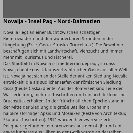
Novalja - Insel Pag - Nord-Dalmatien
Novalja liegt an einer Bucht zwischen schattigen
Kiefernwäldern und den wunderbaren Stränden in der
Umgebung (Zrce, Caska, Strasko, Trincel u.a.). Die Bewohner
beschäftigen sich mit Landwirtschaft, Viehzucht und immer
mehr mit Tourismus und Fischerei.
Das Stadtbild in Novalja ist mediterran geprägt, so dass
Novalja heute das Urlaubsziel zahlreicher Gäste aus aller Welt
ist. Novalja hat sich an der Stelle der antiken Siedlung Novalia
entwickelt, die als südlicher Hafen der römischen Siedlung
Cissa (heute Caska) diente. Aus der Römerzeit sind Teile der
Wasserleitung, mehrere Inschriften und ein architektonisches
Bruchstück erhalten. In der frühchristlichen Epoche stand in
der Mitte der Siedlung die große Basilica Urbana mit
halbkreisförmiger Apsis und Mosaiken (Reste von Architektur,
Skulptur, Inschriften). 1971 wurden hier zwei verzierte
Reliquiare gefunden: ein bronzenes aus dem 4. Jh. und ein
etwas jüngeres aus Silber. In der Gotik wurde an derselben