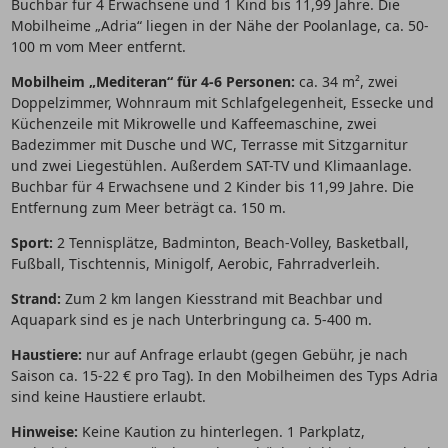
Buchbar für 4 Erwachsene und 1 Kind bis 11,99 Jahre. Die
Mobilheime „Adria“ liegen in der Nähe der Poolanlage, ca. 50-
100 m vom Meer entfernt.
Mobilheim „Mediteran“ für 4-6 Personen:
ca. 34 m², zwei
Doppelzimmer, Wohnraum mit Schlafgelegenheit, Essecke und
Küchenzeile mit Mikrowelle und Kaffeemaschine, zwei
Badezimmer mit Dusche und WC, Terrasse mit Sitzgarnitur
und zwei Liegestühlen. Außerdem SAT-TV und Klimaanlage.
Buchbar für 4 Erwachsene und 2 Kinder bis 11,99 Jahre. Die
Entfernung zum Meer beträgt ca. 150 m.
Sport:
2 Tennisplätze, Badminton, Beach-Volley, Basketball,
Fußball, Tischtennis, Minigolf, Aerobic, Fahrradverleih.
Strand:
Zum 2 km langen Kiesstrand mit Beachbar und
Aquapark sind es je nach Unterbringung ca. 5-400 m.
Haustiere:
nur auf Anfrage erlaubt (gegen Gebühr, je nach
Saison ca. 15-22 € pro Tag). In den Mobilheimen des Typs Adria
sind keine Haustiere erlaubt.
Hinweise:
Keine Kaution zu hinterlegen. 1 Parkplatz,