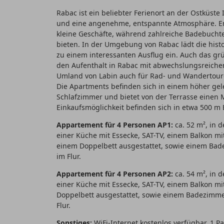
Rabac ist ein beliebter Ferienort an der Ostküste 
und eine angenehme, entspannte Atmosphäre. En
kleine Geschäfte, während zahlreiche Badebucht
bieten. In der Umgebung von Rabac lädt die hist
zu einem interessanten Ausflug ein. Auch das grün
den Aufenthalt in Rabac mit abwechslungsreichen
Umland von Labin auch für Rad- und Wandertoure
Die Apartments befinden sich in einem höher gel
Schlafzimmer und bietet von der Terrasse einen 
Einkaufsmöglichkeit befinden sich in etwa 500 m
Appartement für 4 Personen AP1:
ca. 52 m², in 
einer Küche mit Essecke, SAT-TV, einem Balkon mi
einem Doppelbett ausgestattet, sowie einem Bad
im Flur.
Appartement für 4 Personen AP2:
ca. 54 m², in 
einer Küche mit Essecke, SAT-TV, einem Balkon mi
Doppelbett ausgestattet, sowie einem Badezimme
Flur.
Sonstiges:
WiFi-Internet kostenlos verfügbar. 1 