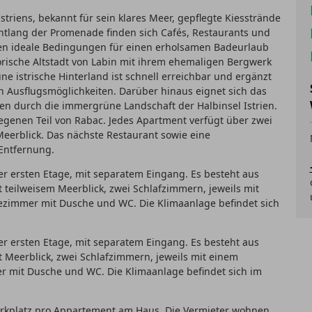
Istriens, bekannt für sein klares Meer, gepflegte Kiesstrände
tlang der Promenade finden sich Cafés, Restaurants und
en ideale Bedingungen für einen erholsamen Badeurlaub
orische Altstadt von Labin mit ihrem ehemaligen Bergwerk
e istrische Hinterland ist schnell erreichbar und ergänzt
 Ausflugsmöglichkeiten. Darüber hinaus eignet sich das
n durch die immergrüne Landschaft der Halbinsel Istrien.
egenen Teil von Rabac. Jedes Apartment verfügt über zwei
Meerblick. Das nächste Restaurant sowie eine
 Entfernung.
der ersten Etage, mit separatem Eingang. Es besteht aus
t teilweisem Meerblick, zwei Schlafzimmern, jeweils mit
ezimmer mit Dusche und WC. Die Klimaanlage befindet sich
der ersten Etage, mit separatem Eingang. Es besteht aus
t Meerblick, zwei Schlafzimmern, jeweils mit einem
r mit Dusche und WC. Die Klimaanlage befindet sich im
Parkplatz pro Appartement am Haus. Die Vermieter wohnen