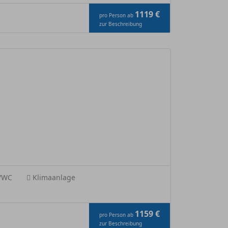
1119 €
pro Person ab
zur Beschreibung
e/WC
Klimaanlage
1159 €
pro Person ab
zur Beschreibung