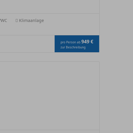
e/WC
Klimaanlage
949 €
pro Person ab
zur Beschreibung