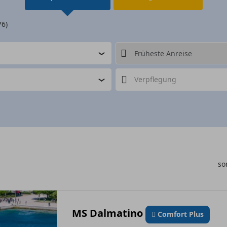
76)
Verpflegung
so
MS Dalmatino
Comfort Plus