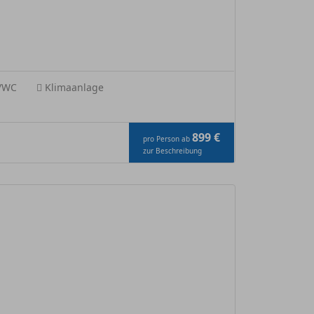
e/WC
Klimaanlage
899 €
pro Person ab
zur Beschreibung