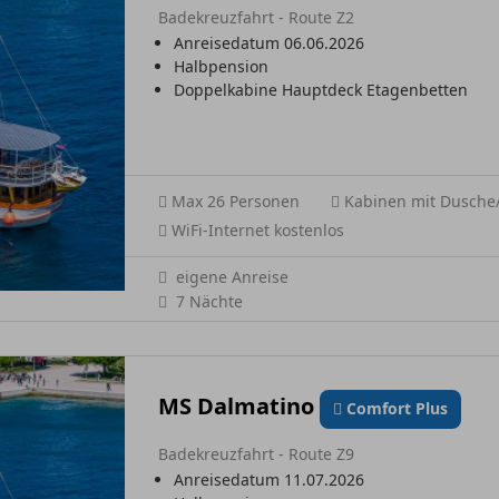
Badekreuzfahrt - Route Z2
Anreisedatum 06.06.2026
Halbpension
Doppelkabine Hauptdeck Etagenbetten
Max 26 Personen
Kabinen mit Dusch
WiFi-Internet kostenlos
eigene Anreise
7 Nächte
MS Dalmatino
Comfort Plus
Badekreuzfahrt - Route Z9
Anreisedatum 11.07.2026