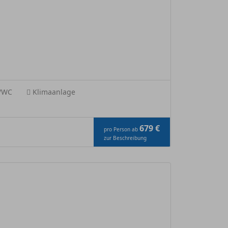
e/WC
Klimaanlage
679 €
pro Person ab
zur Beschreibung