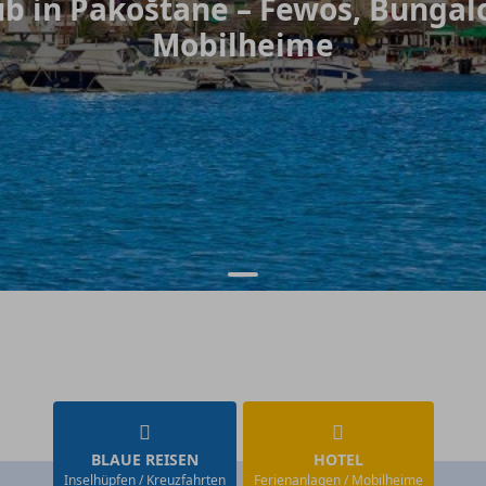
ub in Pakoštane – Fewos, Bungal
Mobilheime
BLAUE REISEN
HOTEL
Inselhüpfen / Kreuzfahrten
Ferienanlagen / Mobilheime