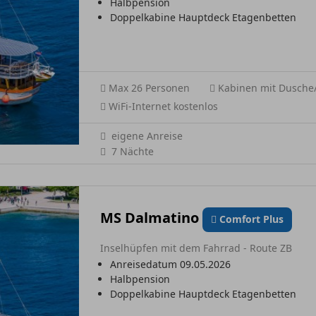
Halbpension
Doppelkabine Hauptdeck Etagenbetten
Max 26 Personen
Kabinen mit Dusch
WiFi-Internet kostenlos
eigene Anreise
7 Nächte
MS Dalmatino
Comfort Plus
Inselhüpfen mit dem Fahrrad - Route ZB
Anreisedatum 09.05.2026
Halbpension
Doppelkabine Hauptdeck Etagenbetten