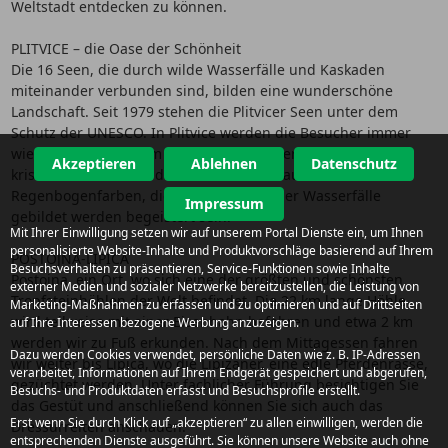
Weltstadt entdecken zu können.
PLITVICE – die Oase der Schönheit
Die 16 Seen, die durch wilde Wasserfälle und Kaskaden
miteinander verbunden sind, bilden eine wunderschöne
Landschaft. Seit 1979 stehen die Plitvicer Seen unter dem
Schutz der UNESCO. In Plitvice werden die Besucher immer
wieder aufs Neue vom Gesang der Wasserfälle, vom
Akzeptieren
Ablehnen
Datenschutz
kristallklaren Wasser der Seen und von tausenden von
Regenbogenfarben, die von der Gischt der Wasserfälle
Impressum
gebildet werden begeistert sein.
Mit Ihrer Einwilligung setzen wir auf unserem Portal Dienste ein, um Ihnen
personalisierte Website-Inhalte und Produktvorschläge basierend auf Ihrem
POSTOJNA-LIPICA
Besuchsverhalten zu präsentieren, Service-Funktionen sowie Inhalte
Postojna, ein Ort, wo sich eine der größten und schönsten
externer Medien und sozialer Netzwerke bereitzustellen, die Leistung von
Tropfsteinhöhlen der Welt befindet. Die 22 km lange Höhle
Marketing-Maßnahmen zu erfassen und zu optimieren und auf Drittseiten
wird teilweise mit einer Eisenbahn befahren und etwa 2 km
auf Ihre Interessen bezogene Werbung anzuzeigen.
werden wir zu Fuß erkunden. Nach dem Mittagessen fahren
Dazu werden Cookies verwendet, persönliche Daten wie z. B. IP-Adressen
wir weiter bis Lipica, wo die Lipizaner, eine edle Pferdenrasse,
verarbeitet, Informationen auf Ihrem Endgerät gespeichert und abgerufen,
gezüchtet werden. Unter fachlicher Führung besichtigen Sie
Besuchs- und Produktdaten erfasst und Besuchsprofile erstellt.
das Gestüt und anschließend können Sie sich auch das
Erst wenn Sie durch Klick auf „akzeptieren“ zu allen einwilligen, werden die
Dressurreiten anschauen.
entsprechenden Dienste ausgeführt. Sie können unsere Website auch ohne