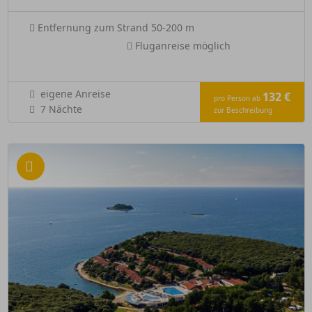
Entfernung zum Strand 50-200 m
Fluganreise möglich
eigene Anreise
132 €
pro Person ab
7 Nächte
zur Beschreibung