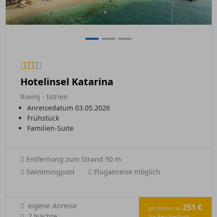
Hotelinsel Katarina
Rovinj - Istrien
Anreisedatum 03.05.2026
Frühstück
Familien-Suite
Entfernung zum Strand 50 m
Swimmingpool
Fluganreise möglich
eigene Anreise
251 €
pro Person ab
7 Nächte
zur Beschreibung