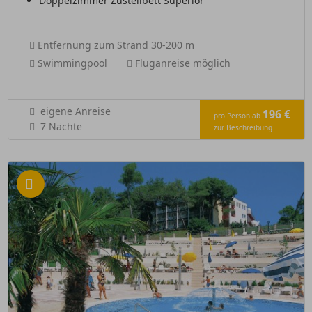
Doppelzimmer Zustellbett Superior
Entfernung zum Strand 30-200 m
Swimmingpool
Fluganreise möglich
eigene Anreise
196 €
pro Person ab
7 Nächte
zur Beschreibung