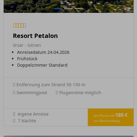
Resort Petalon
Vrsar - Istrien
Anreisedatum 24.04.2026
Frühstück
Doppelzimmer Standard
Entfernung zum Strand 50-150 m
Swimmingpool
Fluganreise möglich
eigene Anreise
189 €
pro Person ab
7 Nächte
zur Beschreibung