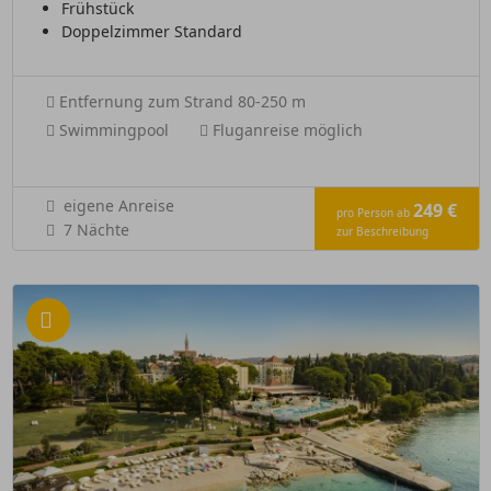
Frühstück
Doppelzimmer Standard
Entfernung zum Strand 80-250 m
Swimmingpool
Fluganreise möglich
eigene Anreise
249 €
pro Person ab
7 Nächte
zur Beschreibung