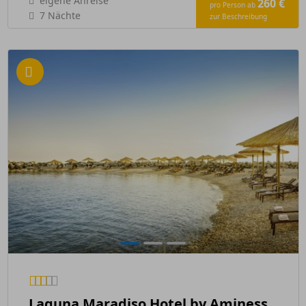
eigene Anreise
260 €
pro Person ab
7 Nächte
zur Beschreibung
Laguna Maradiso Hotel by Aminess