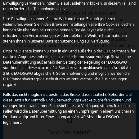
Einwilligung verwenden, indem Sie auf „ablehnen“ klicken. In diesem Fall sind
BRIJUNI
nur erforderliche Technologien aktiv.
Der Nationalpark Brijuni besteht aus 14 kleineren und
Ihre Einwilligung können Sie mit Wirkung für die Zukunft jederzeit
größeren Inseln, die durch ihre außergewöhnlich schöne
widerrufen, wenn Sie in den Browsereinstellungen alle Ihre Cookies löschen,
Natur und archäologischen Funde bekannt ist. Wir besuchen
können Sie über den neu erscheinenden Cookie-Layer alle nicht
Veli Brijun – die größte Insel. Mit einer fachlichen Führung
erforderlichen Verarbeitungen wieder ablehnen. Weitere Informationen
fahren wir mit einer kleinen Bahn durch den Nationalpark.
stehen Ihnen in unserer Datenschutzerklärung zur Verfügung.
Hier leben auch exotische Tiere in freier Wildbahn. Sie werden
Einzelne Dienste können Daten in ein Land außerhalb der EU übertragen, für
außerdem Überreste einer byzantinischen Festung und
das kein Angemessenheitsbeschluss der Kommission vorliegt. Soweit eine
römischer Villen sehen. Zum Abschluß werden wir die
Datenübermittlung außerhalb der Geltung der Regelung der EU-DSGVO
Ausstellung «Tito auf Brijuni « und das archäologische
stattfindet, ist diese u. a. mit EU-Standardvertragsklauseln nach Art. 46 Abs.
Museum besuchen.
2 lit. c EU-DSGVO abgesichert. Sofern notwendig und möglich, werden die
EU-Standardvertragsklauseln durch weitere vertragliche Zusicherungen
ergänzt.
Falls das nicht möglich ist, besteht das Risiko, dass staatliche Behörden auf
diese Daten für Kontroll- und Überwachungszwecke zugreifen können und
dagegen keine wirksamen Rechtsbehelfe zur Verfügung stehen. In diesen
Fällen wird die Datenübermittlung an einen Empfänger in einem unsicheren
Drittland aufgrund Ihrer Einwilligung aus Art. 49 Abs. 1 lit. a DSGVO
legitimiert.
Sind Sie dabei?