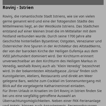
Rovinj - Istrien
Rovinj, die romantischste Stadt Istriens, wie sie von vielen
gerne genannt wird und eine der fotogensten Städte des
Mittelmeeres liegt, an der Westküste Istriens. Das Städtchen
entstand auf einer kleinen Insel die im Mittelalter mit dem
Festland verbunden wurde. Durch seine 1700 Jahre alte
Geschichte hinterließen Byzantiner, Ostgoten, Venezianer und
Österreicher ihre Spuren in der Architektur des Altstadtkerns,
der von der barocken Kirche der Heiligen Eufemija aus dem
XVIII Jahrhundert dominiert wird. Der Kirchturm erinnert
unverwechselbar an den Kirchturm des Heiligen Markus in
Venedig, weshalb Rovinj auch als "Klein Venedig" bezeichnet
wird. In der bekanntesten Altstadtgasse „Grisia“ finden sich
Kunstgalerien, Ateliers, Restaurants und direkt am Meer
gelegene Bars, welche zum Cocktail im Sonnenuntergang mit
Blick auf die vorgelagerte Katharineninsel einladen.
Für Ihren Urlaub in Kroatien im Ort Rovinj in Istrien finden Sie
bei uns eine sorgfältig getroffene Auswahl an
Übernachtungsmöglichkeiten. Neben einer FKK-Ferienanlage
und Hotels, können auch Appartements, Ferienwohnungen