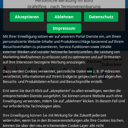
Persönliche Beratung im Büro
Gräfelfing - nach Terminvereinbarung
Akzeptieren
Ablehnen
Datenschutz
Impressum
Mit Ihrer Einwilligung setzen wir auf unserem Portal Dienste ein, um Ihnen
personalisierte Website-Inhalte und Produktvorschläge basierend auf Ihrem
Besuchsverhalten zu präsentieren, Service-Funktionen sowie Inhalte
externer Medien und sozialer Netzwerke bereitzustellen, die Leistung von
Marketing-Maßnahmen zu erfassen und zu optimieren und auf Drittseiten
Zahlung &
Mitglied bei
Partner
auf Ihre Interessen bezogene Werbung anzuzeigen.
Sicherheit
Dazu werden Cookies verwendet, persönliche Daten wie z. B. IP-Adressen
verarbeitet, Informationen auf Ihrem Endgerät gespeichert und abgerufen,
Besuchs- und Produktdaten erfasst und Besuchsprofile erstellt.
Erst wenn Sie durch Klick auf „akzeptieren“ zu allen einwilligen, werden die
entsprechenden Dienste ausgeführt. Sie können unsere Website auch ohne
Informationen
Einwilligung verwenden, indem Sie auf „ablehnen“ klicken. In diesem Fall sind
nur erforderliche Technologien aktiv.
Newsletter
Kroatien Reise-Magazin
Ihre Einwilligung können Sie mit Wirkung für die Zukunft jederzeit
widerrufen, wenn Sie in den Browsereinstellungen alle Ihre Cookies löschen,
Kataloge
können Sie über den neu erscheinenden Cookie-Layer alle nicht