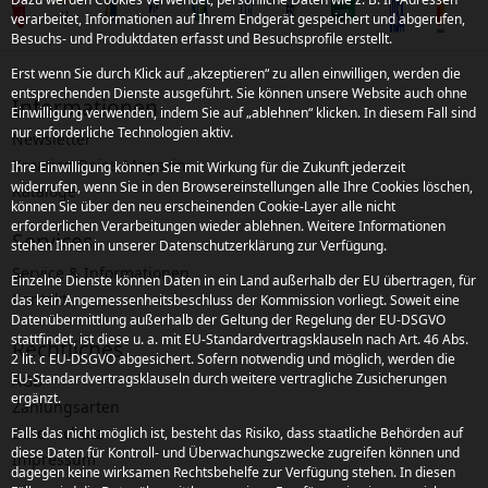
verarbeitet, Informationen auf Ihrem Endgerät gespeichert und abgerufen,
Besuchs- und Produktdaten erfasst und Besuchsprofile erstellt.
Erst wenn Sie durch Klick auf „akzeptieren“ zu allen einwilligen, werden die
entsprechenden Dienste ausgeführt. Sie können unsere Website auch ohne
Informationen
Einwilligung verwenden, indem Sie auf „ablehnen“ klicken. In diesem Fall sind
nur erforderliche Technologien aktiv.
Newsletter
Kroatien Reise-Magazin
Ihre Einwilligung können Sie mit Wirkung für die Zukunft jederzeit
widerrufen, wenn Sie in den Browsereinstellungen alle Ihre Cookies löschen,
Kataloge
können Sie über den neu erscheinenden Cookie-Layer alle nicht
erforderlichen Verarbeitungen wieder ablehnen. Weitere Informationen
Services
stehen Ihnen in unserer Datenschutzerklärung zur Verfügung.
Service & Informationen
Einzelne Dienste können Daten in ein Land außerhalb der EU übertragen, für
Kontakt
das kein Angemessenheitsbeschluss der Kommission vorliegt. Soweit eine
Datenübermittlung außerhalb der Geltung der Regelung der EU-DSGVO
stattfindet, ist diese u. a. mit EU-Standardvertragsklauseln nach Art. 46 Abs.
Rechtliches
2 lit. c EU-DSGVO abgesichert. Sofern notwendig und möglich, werden die
EU-Standardvertragsklauseln durch weitere vertragliche Zusicherungen
AGB
ergänzt.
Zahlungsarten
Datenschutz
Falls das nicht möglich ist, besteht das Risiko, dass staatliche Behörden auf
diese Daten für Kontroll- und Überwachungszwecke zugreifen können und
Impressum
dagegen keine wirksamen Rechtsbehelfe zur Verfügung stehen. In diesen