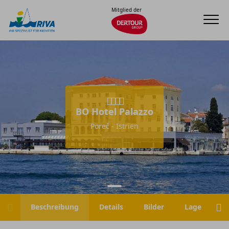
Mitglied der
BO Hotel Palazzo
Poreč - Istrien
Beschreibung
Details
Bilder
Lage
H