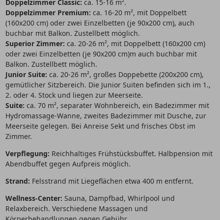
Doppelzimmer Classic:
ca. 15-16 m².
Doppelzimmer Premium:
ca. 16-20 m², mit Doppelbett
(160x200 cm) oder zwei Einzelbetten (je 90x200 cm), auch
buchbar mit Balkon. Zustellbett möglich.
Superior Zimmer:
ca. 20-26 m², mit Doppelbett (160x200 cm)
oder zwei Einzelbetten (je 90x200 cm)m auch buchbar mit
Balkon. Zustellbett möglich.
Junior Suite:
ca. 20-26 m², großes Doppebette (200x200 cm),
gemütlicher Sitzbereich. Die Junior Suiten befinden sich im 1.,
2. oder 4. Stock und liegen zur Meerseite.
Suite:
ca. 70 m², separater Wohnbereich, ein Badezimmer mit
Hydromassage-Wanne, zweites Badezimmer mit Dusche, zur
Meerseite gelegen. Bei Anreise Sekt und frisches Obst im
Zimmer.
Verpflegung:
Reichhaltiges Frühstücksbuffet. Halbpension mit
Abendbuffet gegen Aufpreis möglich.
Strand:
Felsstrand mit Liegeflächen etwa 400 m entfernt.
Wellness-Center:
Sauna, Dampfbad, Whirlpool und
Relaxbereich. Verschiedene Massagen und
Körperbehandlungen gegen Gebühr.