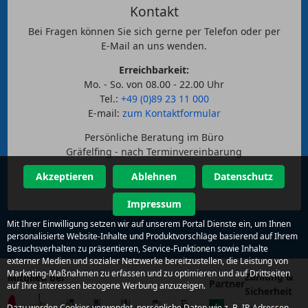
Kontakt
Bei Fragen können Sie sich gerne per Telefon oder per
E-Mail an uns wenden.
Erreichbarkeit:
Mo. - So. von 08.00 - 22.00 Uhr
Tel.:
+49 (0)89 23 11 000
E-mail:
zum Kontaktformular
Persönliche Beratung im Büro
Gräfelfing - nach Terminvereinbarung
Akzeptieren
Ablehnen
Datenschutz
Impressum
Mit Ihrer Einwilligung setzen wir auf unserem Portal Dienste ein, um Ihnen
personalisierte Website-Inhalte und Produktvorschläge basierend auf Ihrem
Besuchsverhalten zu präsentieren, Service-Funktionen sowie Inhalte
externer Medien und sozialer Netzwerke bereitzustellen, die Leistung von
Marketing-Maßnahmen zu erfassen und zu optimieren und auf Drittseiten
Zahlung &
Mitglied bei
Partner
auf Ihre Interessen bezogene Werbung anzuzeigen.
Sicherheit
Dazu werden Cookies verwendet, persönliche Daten wie z. B. IP-Adressen