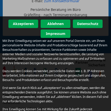
E-mail:
zum Kontaktformular
Persönliche Beratung im Büro
Gräfelfing - nach Terminvereinbarung
Akzeptieren
Ablehnen
Datenschutz
Impressum
Mit Ihrer Einwilligung setzen wir auf unserem Portal Dienste ein, um Ihnen
personalisierte Website-Inhalte und Produktvorschläge basierend auf Ihrem
Besuchsverhalten zu präsentieren, Service-Funktionen sowie Inhalte
externer Medien und sozialer Netzwerke bereitzustellen, die Leistung von
Marketing-Maßnahmen zu erfassen und zu optimieren und auf Drittseiten
Zahlung &
Mitglied bei
Partner
auf Ihre Interessen bezogene Werbung anzuzeigen.
Sicherheit
Dazu werden Cookies verwendet, persönliche Daten wie z. B. IP-Adressen
verarbeitet, Informationen auf Ihrem Endgerät gespeichert und abgerufen,
Besuchs- und Produktdaten erfasst und Besuchsprofile erstellt.
Erst wenn Sie durch Klick auf „akzeptieren“ zu allen einwilligen, werden die
entsprechenden Dienste ausgeführt. Sie können unsere Website auch ohne
Informationen
Einwilligung verwenden, indem Sie auf „ablehnen“ klicken. In diesem Fall sind
nur erforderliche Technologien aktiv.
Newsletter
Kroatien Reise-Magazin
Ihre Einwilligung können Sie mit Wirkung für die Zukunft jederzeit