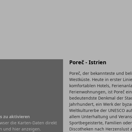
Poreč - Istrien
Poreč, der bekannteste und belie
Westküste. Heute in erster Lin
komfortablen Hotels, Ferienan
Ferienwohnungen, ist Poreč ein
bedeutendste Denkmal der Stadt
Jahrhundert, ein Werk der byzan
Weltkulturerbe der UNESCO au
s zu aktivieren
allem Unterhaltung und Veransta
wser die Karten-Daten direkt
Sportbegeisterte, Familien oder
n und hier anzeigen.
Discotheken nach Herzenslust 