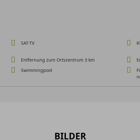
SAT-TV
K
Entfernung zum Ortszentrum 3 km
E
Swimmingpool
F
n
BILDER