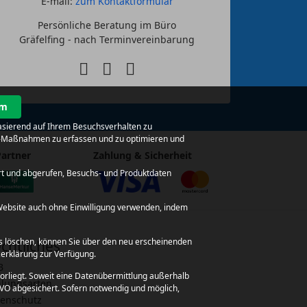
E-mail:
zum Kontaktformular
Persönliche Beratung im Büro
Gräfelfing - nach Terminvereinbarung
um
basierend auf Ihrem Besuchsverhalten zu
ing-Maßnahmen zu erfassen und zu optimieren und
Partner
Zahlung & Sicherheit
rt und abgerufen, Besuchs- und Produktdaten
e Website auch ohne Einwilligung verwenden, indem
ies löschen, können Sie über den neu erscheinenden
chtliches
zerklärung zur Verfügung.
B
orliegt. Soweit eine Datenübermittlung außerhalb
lungsarten
SGVO abgesichert. Sofern notwendig und möglich,
enschutz