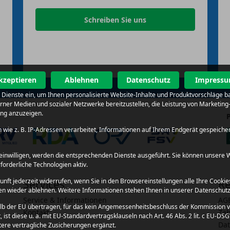
Schreiben Sie uns
kzeptieren
Ablehnen
Datenschutz
Impress
al Dienste ein, um Ihnen personalisierte Website-Inhalte und Produktvorschläge 
terner Medien und sozialer Netzwerke bereitzustellen, die Leistung von Market
ung anzuzeigen.
wie z. B. IP-Adressen verarbeitet, Informationen auf Ihrem Endgerät gespeiche
en einwilligen, werden die entsprechenden Dienste ausgeführt. Sie können unser
rforderliche Technologien aktiv.
kunft jederzeit widerrufen, wenn Sie in den Browsereinstellungen alle Ihre Cook
Services
Re
ngen wieder ablehnen. Weitere Informationen stehen Ihnen in unserer Datenschut
Service & Informationen
AG
lb der EU übertragen, für das kein Angemessenheitsbeschluss der Kommission v
Kontakt
Zah
ist diese u. a. mit EU-Standardvertragsklauseln nach Art. 46 Abs. 2 lit. c EU-D
Dat
ere vertragliche Zusicherungen ergänzt.