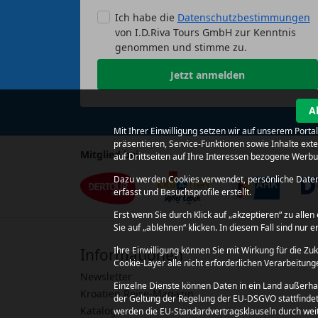
Ich habe die
Datenschutzbestimmungen
von I.D.Riva Tours GmbH zur Kenntnis
genommen und stimme zu.
Jetzt anmelden
A
Mit Ihrer Einwilligung setzen wir auf unserem Port
präsentieren, Service-Funktionen sowie Inhalte ex
Mitglied bei
auf Drittseiten auf Ihre Interessen bezogene Werb
Dazu werden Cookies verwendet, persönliche Daten 
erfasst und Besuchsprofile erstellt.
Erst wenn Sie durch Klick auf „akzeptieren“ zu all
Sie auf „ablehnen“ klicken. In diesem Fall sind nur e
Ihre Einwilligung können Sie mit Wirkung für die Zu
Informationen
Cookie-Layer alle nicht erforderlichen Verarbeitu
Newsletter
Einzelne Dienste können Daten in ein Land außerha
Kroatien Reise-Magazin
der Geltung der Regelung der EU-DSGVO stattfindet, 
Kataloge
werden die EU-Standardvertragsklauseln durch weit