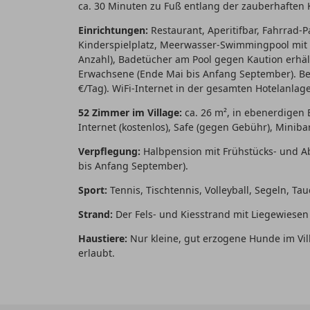
ca. 30 Minuten zu Fuß entlang der zauberhafte
Einrichtungen:
Restaurant, Aperitifbar, Fahrrad-
Kinderspielplatz, Meerwasser-Swimmingpool mit 
Anzahl), Badetücher am Pool gegen Kaution erhä
Erwachsene (Ende Mai bis Anfang September). Bew
€/Tag). WiFi-Internet in der gesamten Hotelanlage
52 Zimmer im Village:
ca. 26 m², in ebenerdigen 
Internet (kostenlos), Safe (gegen Gebühr), Minib
Verpflegung:
Halbpension mit Frühstücks- und A
bis Anfang September).
Sport:
Tennis, Tischtennis, Volleyball, Segeln, Ta
Strand:
Der Fels- und Kiesstrand mit Liegewiesen 
Haustiere:
Nur kleine, gut erzogene Hunde im Villa
erlaubt.