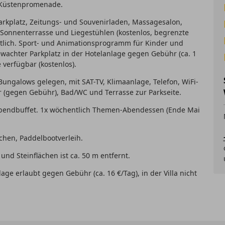
n Küstenpromenade.
Parkplatz, Zeitungs- und Souvenirladen, Massagesalon,
Sonnenterrasse und Liegestühlen (kostenlos, begrenzte
ltlich. Sport- und Animationsprogramm für Kinder und
achter Parkplatz in der Hotelanlage gegen Gebühr (ca. 1
 verfügbar (kostenlos).
Bungalows gelegen, mit SAT-TV, Klimaanlage, Telefon, WiFi-
ar (gegen Gebühr), Bad/WC und Terrasse zur Parkseite.
bendbuffet. 1x wöchentlich Themen-Abendessen (Ende Mai
uchen, Paddelbootverleih.
und Steinflächen ist ca. 50 m entfernt.
ge erlaubt gegen Gebühr (ca. 16 €/Tag), in der Villa nicht