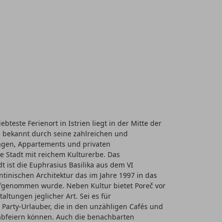
bteste Ferienort in Istrien liegt in der Mitte der
ie bekannt durch seine zahlreichen und
lagen, Appartements und privaten
e Stadt mit reichem Kulturerbe. Das
 ist die Euphrasius Basilika aus dem VI
tinischen Architektur das im Jahre 1997 in das
fgenommen wurde. Neben Kultur bietet Poreč vor
ltungen jeglicher Art. Sei es für
 Party-Urlauber, die in den unzähligen Cafés und
abfeiern können. Auch die benachbarten