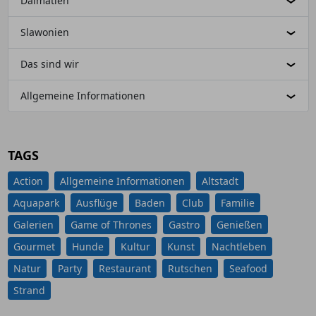
Dalmatien
Slawonien
Das sind wir
Allgemeine Informationen
TAGS
Action
Allgemeine Informationen
Altstadt
Aquapark
Ausflüge
Baden
Club
Familie
Galerien
Game of Thrones
Gastro
Genießen
Gourmet
Hunde
Kultur
Kunst
Nachtleben
Natur
Party
Restaurant
Rutschen
Seafood
Strand