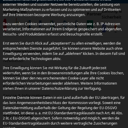
externer Medien und sozialer Netzwerke bereitzustellen, die Leistung von
Marketing-Maßnahmen zu erfassen und zu optimieren und auf Drittseiten
Zahlung &
Mitglied bei
Partner
auf Ihre Interessen bezogene Werbung anzuzeigen.
Sicherheit
Dazu werden Cookies verwendet, persönliche Daten wie z. B. IP-Adressen
verarbeitet, Informationen auf Ihrem Endgerät gespeichert und abgerufen,
Besuchs- und Produktdaten erfasst und Besuchsprofile erstellt.
Erst wenn Sie durch Klick auf „akzeptieren“ zu allen einwilligen, werden die
entsprechenden Dienste ausgeführt. Sie können unsere Website auch ohne
Informationen
Einwilligung verwenden, indem Sie auf „ablehnen“ klicken. In diesem Fall sind
nur erforderliche Technologien aktiv.
Newsletter
Kroatien Reise-Magazin
Ihre Einwilligung können Sie mit Wirkung für die Zukunft jederzeit
widerrufen, wenn Sie in den Browsereinstellungen alle Ihre Cookies löschen,
Kataloge
können Sie über den neu erscheinenden Cookie-Layer alle nicht
erforderlichen Verarbeitungen wieder ablehnen. Weitere Informationen
Services
stehen Ihnen in unserer Datenschutzerklärung zur Verfügung.
Service & Informationen
Einzelne Dienste können Daten in ein Land außerhalb der EU übertragen, für
Kontakt
das kein Angemessenheitsbeschluss der Kommission vorliegt. Soweit eine
Datenübermittlung außerhalb der Geltung der Regelung der EU-DSGVO
stattfindet, ist diese u. a. mit EU-Standardvertragsklauseln nach Art. 46 Abs.
Rechtliches
2 lit. c EU-DSGVO abgesichert. Sofern notwendig und möglich, werden die
EU-Standardvertragsklauseln durch weitere vertragliche Zusicherungen
AGB