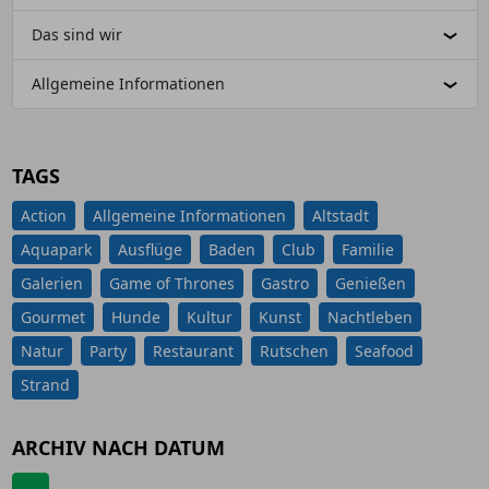
Das sind wir
Allgemeine Informationen
TAGS
Action
Allgemeine Informationen
Altstadt
Aquapark
Ausflüge
Baden
Club
Familie
Galerien
Game of Thrones
Gastro
Genießen
Gourmet
Hunde
Kultur
Kunst
Nachtleben
Natur
Party
Restaurant
Rutschen
Seafood
Strand
ARCHIV NACH DATUM