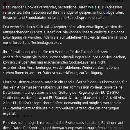
Sicherheit
Dazu werden Cookies verwendet, persönliche Daten wie z. B. IP-Adressen
verarbeitet, Informationen auf Ihrem Endgerät gespeichert und abgerufen,
Besuchs- und Produktdaten erfasst und Besuchsprofile erstellt.
Erst wenn Sie durch Klick auf „akzeptieren“ zu allen einwilligen, werden die
entsprechenden Dienste ausgeführt. Sie können unsere Website auch ohne
Informationen
Einwilligung verwenden, indem Sie auf „ablehnen“ klicken. In diesem Fall sind
nur erforderliche Technologien aktiv.
Newsletter
Kroatien Reise-Magazin
Ihre Einwilligung können Sie mit Wirkung für die Zukunft jederzeit
widerrufen, wenn Sie in den Browsereinstellungen alle Ihre Cookies löschen,
Kataloge
können Sie über den neu erscheinenden Cookie-Layer alle nicht
erforderlichen Verarbeitungen wieder ablehnen. Weitere Informationen
Services
stehen Ihnen in unserer Datenschutzerklärung zur Verfügung.
Service & Informationen
Einzelne Dienste können Daten in ein Land außerhalb der EU übertragen, für
Kontakt
das kein Angemessenheitsbeschluss der Kommission vorliegt. Soweit eine
Datenübermittlung außerhalb der Geltung der Regelung der EU-DSGVO
stattfindet, ist diese u. a. mit EU-Standardvertragsklauseln nach Art. 46 Abs.
Rechtliches
2 lit. c EU-DSGVO abgesichert. Sofern notwendig und möglich, werden die
EU-Standardvertragsklauseln durch weitere vertragliche Zusicherungen
AGB
ergänzt.
Zahlungsarten
Datenschutz
Falls das nicht möglich ist, besteht das Risiko, dass staatliche Behörden auf
diese Daten für Kontroll- und Überwachungszwecke zugreifen können und
Impressum