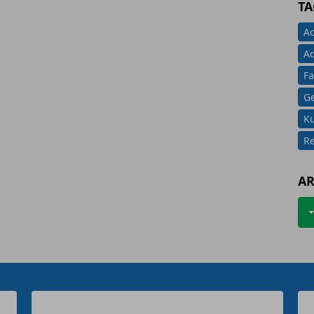
TA
Ac
A
Fa
G
K
Re
AR