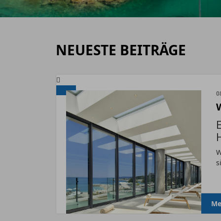
NEUESTE BEITRÄGE
0
W
s
Me