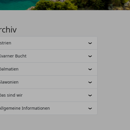
rchiv
Istrien
Kvarner Bucht
Dalmatien
Slawonien
Das sind wir
Allgemeine Informationen