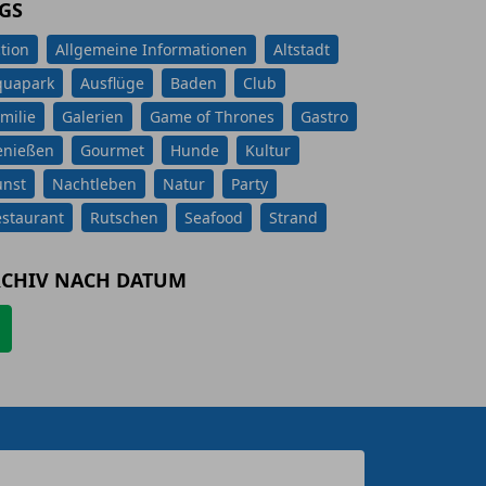
GS
tion
Allgemeine Informationen
Altstadt
quapark
Ausflüge
Baden
Club
milie
Galerien
Game of Thrones
Gastro
enießen
Gourmet
Hunde
Kultur
unst
Nachtleben
Natur
Party
staurant
Rutschen
Seafood
Strand
CHIV NACH DATUM