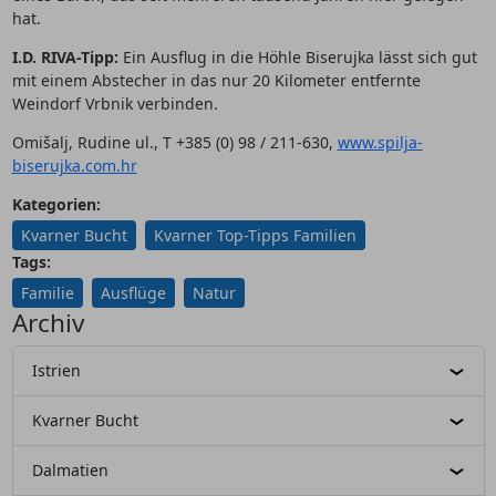
hat.
I.D. RIVA-Tipp:
Ein Ausflug in die Höhle Biserujka lässt sich gut
mit einem Abstecher in das nur 20 Kilometer entfernte
Weindorf Vrbnik verbinden.
Omišalj, Rudine ul., T +385 (0) 98 / 211-630,
www.spilja-
biserujka.com.hr
Kategorien:
Kvarner Bucht
Kvarner Top-Tipps Familien
Tags:
Familie
Ausflüge
Natur
Archiv
Istrien
Kvarner Bucht
Dalmatien