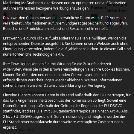
Marketing-Maßnahmen zu erfassen und zu optimieren und auf Drittseiten
Zahlung &
Mitglied bei
Partner
auf Ihre Interessen bezogene Werbung anzuzeigen.
Sicherheit
Dazu werden Cookies verwendet, persönliche Daten wie z. B. IP-Adressen
verarbeitet, Informationen auf Ihrem Endgerät gespeichert und abgerufen,
Besuchs- und Produktdaten erfasst und Besuchsprofile erstellt.
Erst wenn Sie durch Klick auf „akzeptieren“ zu allen einwilligen, werden die
entsprechenden Dienste ausgeführt. Sie können unsere Website auch ohne
Informationen
Einwilligung verwenden, indem Sie auf „ablehnen“ klicken. In diesem Fall sind
nur erforderliche Technologien aktiv.
Newsletter
Kroatien Reise-Magazin
Ihre Einwilligung können Sie mit Wirkung für die Zukunft jederzeit
widerrufen, wenn Sie in den Browsereinstellungen alle Ihre Cookies löschen,
Kataloge
können Sie über den neu erscheinenden Cookie-Layer alle nicht
erforderlichen Verarbeitungen wieder ablehnen. Weitere Informationen
Services
stehen Ihnen in unserer Datenschutzerklärung zur Verfügung.
Service & Informationen
Einzelne Dienste können Daten in ein Land außerhalb der EU übertragen, für
Kontakt
das kein Angemessenheitsbeschluss der Kommission vorliegt. Soweit eine
Datenübermittlung außerhalb der Geltung der Regelung der EU-DSGVO
stattfindet, ist diese u. a. mit EU-Standardvertragsklauseln nach Art. 46 Abs.
Rechtliches
2 lit. c EU-DSGVO abgesichert. Sofern notwendig und möglich, werden die
EU-Standardvertragsklauseln durch weitere vertragliche Zusicherungen
AGB
ergänzt.
Zahlungsarten