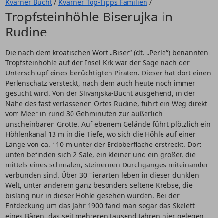
Kvarner Bucht
/
Kvarner Top-Tipps Familien
/
Tropfsteinhöhle Biserujka in
Rudine
Die nach dem kroatischen Wort „Biser“ (dt. „Perle“) benannten
Tropfsteinhöhle auf der Insel Krk war der Sage nach der
Unterschlupf eines berüchtigten Piraten. Dieser hat dort einen
Perlenschatz versteckt, nach dem auch heute noch immer
gesucht wird. Von der Slivanjska-Bucht ausgehend, in der
Nähe des fast verlassenen Ortes Rudine, führt ein Weg direkt
vom Meer in rund 30 Gehminuten zur äußerlich
unscheinbaren Grotte. Auf ebenem Gelände führt plötzlich ein
Höhlenkanal 13 m in die Tiefe, wo sich die Höhle auf einer
Länge von ca. 110 m unter der Erdoberfläche erstreckt. Dort
unten befinden sich 2 Säle, ein kleiner und ein großer, die
mittels eines schmalen, steinernen Durchganges miteinander
verbunden sind. Über 30 Tierarten leben in dieser dunklen
Welt, unter anderem ganz besonders seltene Krebse, die
bislang nur in dieser Höhle gesehen wurden. Bei der
Entdeckung um das Jahr 1900 fand man sogar das Skelett
eines Bären, das seit mehreren tausend Jahren hier gelegen