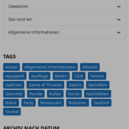
Slawonien
Das sind wir
Allgemeine Informationen
TAGS
Action
Allgemeine Informationen
Altstadt
Aquapark
Ausflüge
Baden
Club
Familie
Galerien
Game of Thrones
Gastro
Genießen
Gourmet
Hunde
Kultur
Kunst
Nachtleben
Natur
Party
Restaurant
Rutschen
Seafood
Strand
ARCHIV NACH DATUM