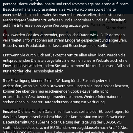
personalisierte Website-Inhalte und Produktvorschläge basierend auf Ihrem
Besuchsverhalten zu präsentieren, Service-Funktionen sowie Inhalte
externer Medien und sozialer Netzwerke bereitzustellen, die Leistung von
Marketing-Maßnahmen zu erfassen und zu optimieren und auf Drittseiten
Zahlung &
Mitglied bei
Partner
auf Ihre Interessen bezogene Werbung anzuzeigen.
Sicherheit
Dazu werden Cookies verwendet, persönliche Daten wie z. B. IP-Adressen
verarbeitet, Informationen auf Ihrem Endgerät gespeichert und abgerufen,
Besuchs- und Produktdaten erfasst und Besuchsprofile erstellt.
Erst wenn Sie durch Klick auf „akzeptieren“ zu allen einwilligen, werden die
entsprechenden Dienste ausgeführt. Sie können unsere Website auch ohne
Informationen
Einwilligung verwenden, indem Sie auf „ablehnen“ klicken. In diesem Fall sind
nur erforderliche Technologien aktiv.
Newsletter
Kroatien Reise-Magazin
Ihre Einwilligung können Sie mit Wirkung für die Zukunft jederzeit
widerrufen, wenn Sie in den Browsereinstellungen alle Ihre Cookies löschen,
Kataloge
können Sie über den neu erscheinenden Cookie-Layer alle nicht
erforderlichen Verarbeitungen wieder ablehnen. Weitere Informationen
Services
stehen Ihnen in unserer Datenschutzerklärung zur Verfügung.
Service & Informationen
Einzelne Dienste können Daten in ein Land außerhalb der EU übertragen, für
Kontakt
das kein Angemessenheitsbeschluss der Kommission vorliegt. Soweit eine
Datenübermittlung außerhalb der Geltung der Regelung der EU-DSGVO
stattfindet, ist diese u. a. mit EU-Standardvertragsklauseln nach Art. 46 Abs.
Rechtliches
2 lit. c EU-DSGVO abgesichert. Sofern notwendig und möglich, werden die