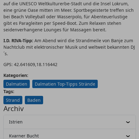
auf die UNESCO Weltkulturerbe-Stadt und die Insel Lokrum,
eine grüne Oase mitten im Meer. Sportbegeisterte treffen sich
bei Beach Volleyball oder Wasserpolo, für Abenteuerlustige
gibt es Paragleiten per Speed-Boot. Zum Relaxen stehen
seidenverhangene Lounges für Massagen bereit.
I.D. RIVA-Tipp:
Am Abend wird die Strandmeile von Banje zum
Nachtclub mit elektronischer Musik und weltweit bekannten DJ
´s.
GPS: 42.641609,18.116442
Kategorien:
Dalmatien
Dalmatien Top-Tipps Strände
Tags:
Strand
Baden
Archiv
Istrien
Kvarner Bucht