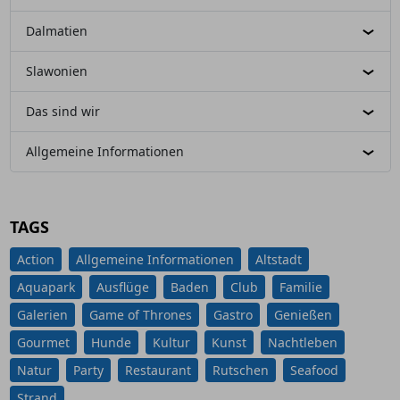
Dalmatien
Slawonien
Das sind wir
Allgemeine Informationen
TAGS
Action
Allgemeine Informationen
Altstadt
Aquapark
Ausflüge
Baden
Club
Familie
Galerien
Game of Thrones
Gastro
Genießen
Gourmet
Hunde
Kultur
Kunst
Nachtleben
Natur
Party
Restaurant
Rutschen
Seafood
Strand